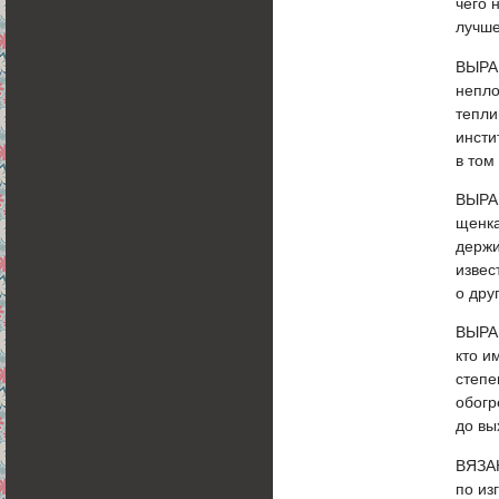
чего 
лучше
ВЫРА
непло
тепли
инсти
в том
ВЫРА
щенка
держи
извес
о дру
ВЫРА
кто и
степе
обогр
до вы
ВЯЗА
по из