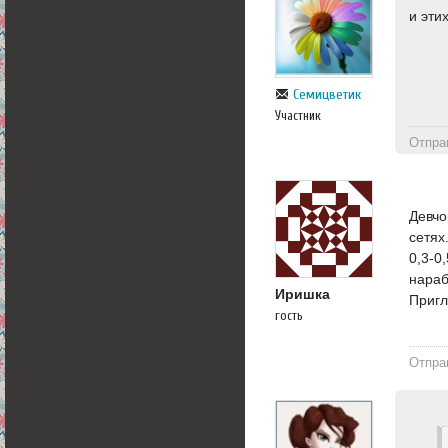
и этих
Семицветик
Участник
Отпра
Девчо
сетях
0,3-0
нараб
Иришка
Пригл
гость
Отпра