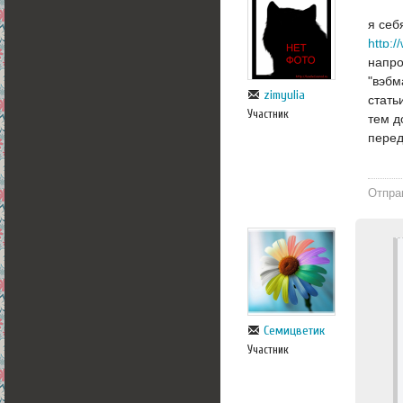
я себ
http:
напро
"вэбм
zimyulia
стать
Участник
тем д
перед
Отпра
Семицветик
Участник