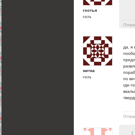
гостья
гость
Отпра
да, я
пообщ
предл
развл
нитка
пораб
гость
по ве
где-т
вкалы
тверд
Отпра