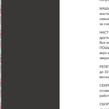
МАШИ
масте
самый
за сч
НАСТ
други
Все и
ПОШИ
верх 
звере
РЕПЕТ
до 10
весны
СЕКР
остав
работ
СБОР