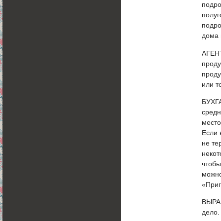
подро
полуг
подро
дома 
АГЕНТ
проду
проду
или т
БУХГА
средн
место
Если 
не те
некот
чтобы
можно
«Приг
ВЫРА
дело.