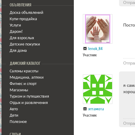
Отпра
ОБЪЯВЛЕНИЯ
Доска объявлений
Купи-продайка
Посто
Услуги
Даром!
Для взрослых
Детские покупки
lenok_84
Для дома
Участник
Отпра
ДАМСКИЙ КАТАЛОГ
Салоны красоты
Медицина
,
аптеки
Фитнес и спорт
я сам
Магазины
хорош
Туризм и путешествия
Отдых и развлечения
яттамота
Авто
Участник
Дети
Полезное
Отпра
СТАТЬИ