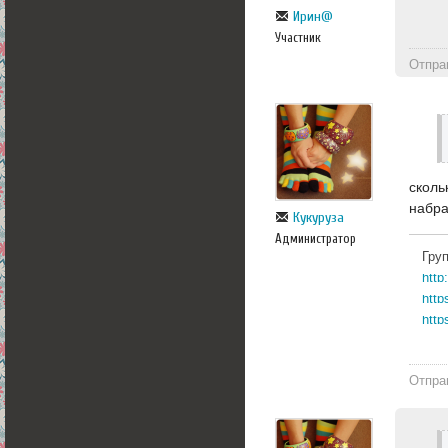
Ирин@
Участник
Отпра
сколь
набра
Кукуруза
Администратор
Гру
http
http
Отпра