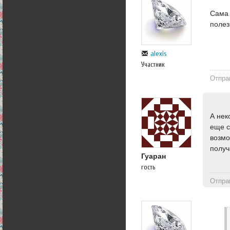
Сама 
полез
alexis
Участник
Отпра
А нек
еще с
возмо
получ
Гуаран
гость
Отпра