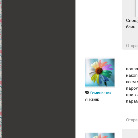
Спешу
блин.
Отпра
появл
накоп
всем 
парол
Семицветик
пригл
Участник
парам
Отпра