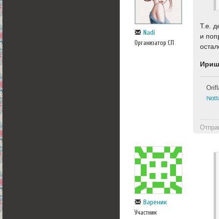
Т.е. 
Nadi
и поп
Организатор СП
остал
Ириш
Ori
Nott
Отпра
Вареник
Участник