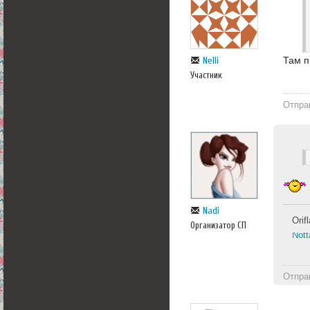
Там п
Nelli
Участник
Отпра
Nadi
Ori
Организатор СП
Nott
Отпра