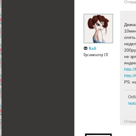
Отпра
Девча
10мин
опять
недел
Nadi
200ру
Организатор СП
не зр
яндек
http:/
http:
PS: н
Ori
Nott
Отпра