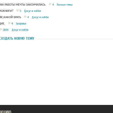
4
Разные темы
ОХА РАБОТЫ МЕЧТЫ ЗАКОНЧИЛАСЬ.
5
Досуг и хобби
ДИОКНИГИ?
4
Досуг и хобби
Е,КАКОЙ БРАТЬ
4
Здоровье
ИЕ.
2888
Досуг и хобби
СОЗДАТЬ НОВУЮ ТЕМУ
АКЦИЮ