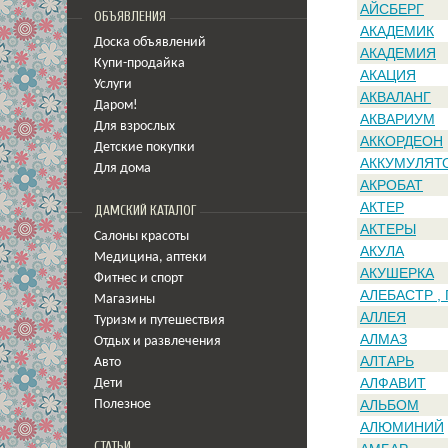
АЙСБЕРГ
ОБЪЯВЛЕНИЯ
АКАДЕМИК
Доска объявлений
АКАДЕМИЯ
Купи-продайка
АКАЦИЯ
Услуги
АКВАЛАНГ
Даром!
АКВАРИУМ
Для взрослых
АККОРДЕОН
Детские покупки
АККУМУЛЯТ
Для дома
АКРОБАТ
АКТЕР
ДАМСКИЙ КАТАЛОГ
АКТЕРЫ
Салоны красоты
АКУЛА
Медицина
,
аптеки
АКУШЕРКА
Фитнес и спорт
АЛЕБАСТР ,
Магазины
АЛЛЕЯ
Туризм и путешествия
АЛМАЗ
Отдых и развлечения
АЛТАРЬ
Авто
АЛФАВИТ
Дети
АЛЬБОМ
Полезное
АЛЮМИНИЙ
СТАТЬИ