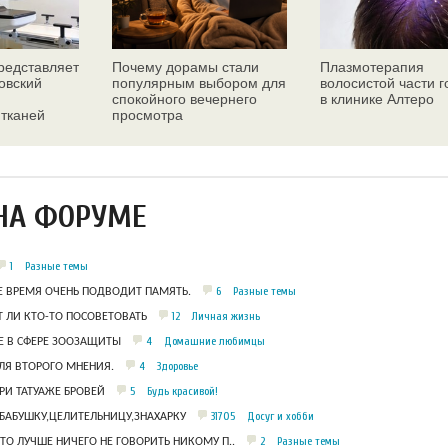
едставляет
Почему дорамы стали
Плазмотерапия
овский
популярным выбором для
волосистой части 
спокойного вечернего
в клинике Алтеро
 тканей
просмотра
ез
НА ФОРУМЕ
1
Разные темы
6
Разные темы
Е ВРЕМЯ ОЧЕНЬ ПОДВОДИТ ПАМЯТЬ.
12
Личная жизнь
 ЛИ КТО-ТО ПОСОВЕТОВАТЬ
4
Домашние любимцы
 В СФЕРЕ ЗООЗАЩИТЫ
4
Здоровье
ЛЯ ВТОРОГО МНЕНИЯ.
5
Будь красивой!
РИ ТАТУАЖЕ БРОВЕЙ
31705
Досуг и хобби
БАБУШКУ,ЦЕЛИТЕЛЬНИЦУ,ЗНАХАРКУ
2
Разные темы
ЧТО ЛУЧШЕ НИЧЕГО НЕ ГОВОРИТЬ НИКОМУ П..