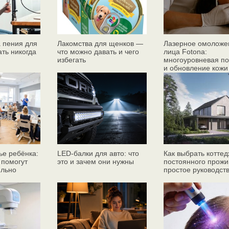
 пения для
Лакомства для щенков —
Лазерное омоложе
ать никогда
что можно давать и чего
лица Fotona:
избегать
многоуровневая по
и обновление кожи
ье ребёнка:
LED-балки для авто: что
Как выбрать коттед
 помогут
это и зачем они нужны
постоянного прожи
ильно
простое руководст