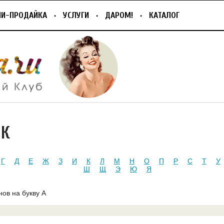
ПИ-ПРОДАЙКА
УСЛУГИ
ДАРОМ!
КАТАЛОГ
ИК
Г
Д
Е
Ж
З
И
К
Л
М
Н
О
П
Р
С
Т
У
Ш
Щ
Э
Ю
Я
нов на букву А