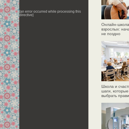
[an error occurred while processing this
directive]
Онлайн‑школа
взрослых: нач
не поздно
Школа и счаст
шаги, которые
выбрать прав