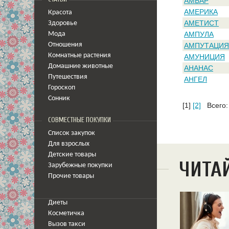
АМБАР
АМЕРИКА
Красота
АМЕТИСТ
Здоровье
АМПУЛА
Мода
Отношения
АМПУТАЦИЯ
Комнатные растения
АМУНИЦИЯ
Домашние животные
АНАНАС
Путешествия
АНГЕЛ
Гороскоп
Сонник
[1]
[2]
Всего:
СОВМЕСТНЫЕ ПОКУПКИ
Список закупок
Для взрослых
Детские товары
ЧИТА
Зарубежные покупки
Прочие товары
Диеты
Косметичка
Вызов такси