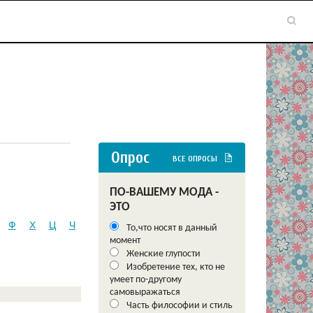
Опрос
ВСЕ ОПРОСЫ
ПО-ВАШЕМУ МОДА -
ЭТО
Ф
Х
Ц
Ч
То,что носят в данный
момент
Женские глупости
Изобретение тех, кто не
умеет по-другому
самовыражаться
Часть философии и стиль