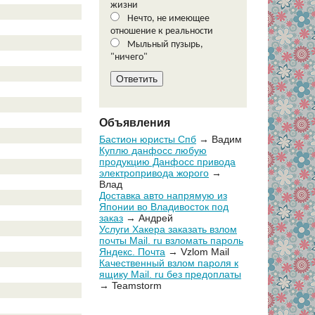
жизни
Нечто, не имеющее
отношение к реальности
Мыльный пузырь,
"ничего"
Объявления
Бастион юристы Спб
→ Вадим
Куплю данфосс любую
продукцию Данфосс привода
электропривода жорого
→
Влад
Доставка авто напрямую из
Японии во Владивосток под
заказ
→ Андрей
Услуги Хакера заказать взлом
почты Mail. ru взломать пароль
Яндекс. Почта
→ Vzlom Mail
Качественный взлом пароля к
ящику Mail. ru без предоплаты
→ Teamstorm