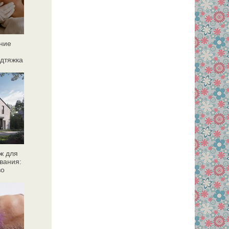
ние
дтяжка
ж для
вания:
во