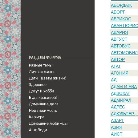
АБОРДАЖ
АБОРТ
АБРИКОС
АВАНТЮРИ
АВАРИЯ
АВГУСТ
АВТОБУС
АВТОМОБИЛ
РАЗДЕЛЫ ФОРУМА
АВТОР
Разные темы
АГАТ
Личная жизнь
АГОНИЯ
Дети - цветы жизни!
АД
Здоровье
АДАМ И ЕВА
Досуг и хобби
АДВОКАТ
Будь красивой!
АДМИРАЛ
Домашние дела
АДРЕС
Недвижимость
АДЮЛЬТЕР ,
Карьера
АЗАРТ
Домашние любимцы
АЗИЯ
АвтоЛеди
АИСТ