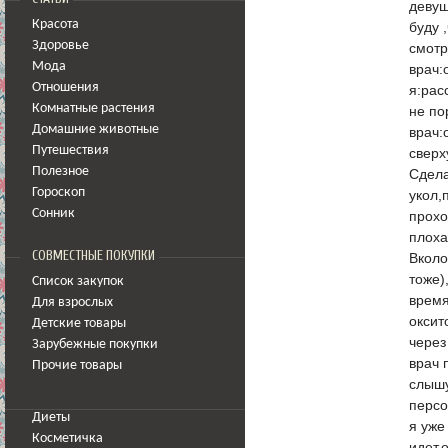
девуш
Красота
буду 
Здоровье
смотря
Мода
врач:
Отношения
я:рас
Комнатные растения
не по
Домашние животные
врач:
Путешествия
сверх
Полезное
Сдела
Гороскоп
укол,
Сонник
прохо
плоха
СОВМЕСТНЫЕ ПОКУПКИ
Вколо
тоже)
Список закупок
время
Для взрослых
оксит
Детские товары
через
Зарубежные покупки
врач 
Прочие товары
слышу
персо
Диеты
я уже
Косметичка
идет,