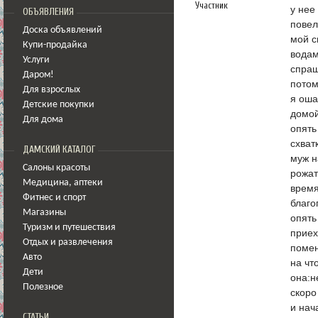
Участник
у нее
ОБЪЯВЛЕНИЯ
повел
Доска объявлений
мой с
Купи-продайка
водам
Услуги
спраш
Даром!
потом
Для взрослых
я оша
Детские покупки
домой
Для дома
опять
схват
ДАМСКИЙ КАТАЛОГ
муж н
Салоны красоты
рожат
Медицина
,
аптеки
время
Фитнес и спорт
благо
Магазины
опять
Туризм и путешествия
приех
Отдых и развлечения
помен
Авто
на чт
Дети
она:н
Полезное
скоро
и нач
СТАТЬИ