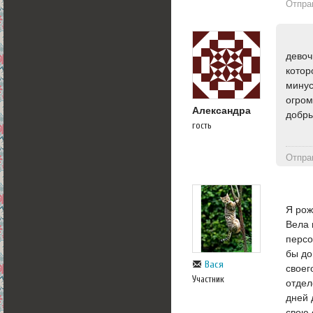
Отпра
девоч
котор
минус
огром
Александра
добры
гость
Отпра
Я рож
Вела 
персо
бы до
Вася
своег
Участник
отдел
дней 
свою 