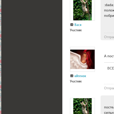
:dada
полож
побри
Вася
Участник
Отпра
А пос
ВСЕ
кАтенок
Участник
Отпра
посте
сильн