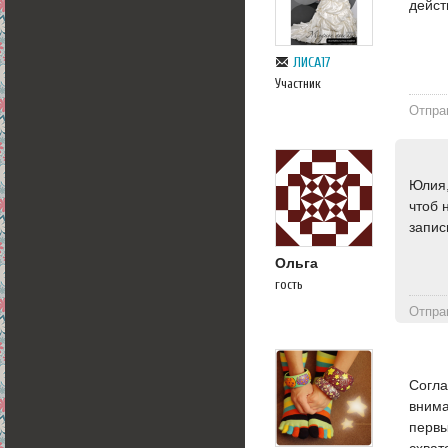
дейст
ЛИСА17
Участник
Отпра
Юлия,
чтоб 
запис
Ольга
гость
Отпра
Согла
внима
первы