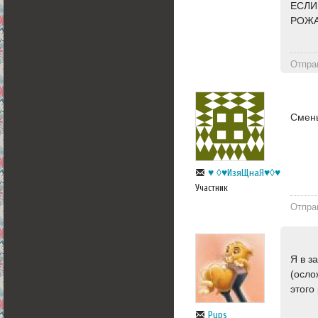
ЕСЛИ
РОЖА
Отпра
Смены
♥ ◊♥ИзяЩнаЯ♥◊♥
Участник
Отпра
Я в з
(осло
этого
Pyps