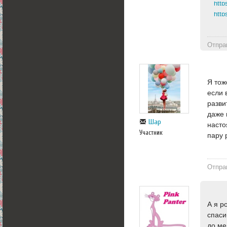
http
http
Отпра
Я тож
если 
разви
даже 
Шар
насто
Участник
пару 
Отпра
А я р
спаси
до ме