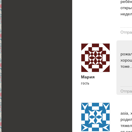
ребён
откры
недел
Отпра
рожал
хорош
тоже..
Мария
гость
Отпра
asia,
родил
тяжел
от си