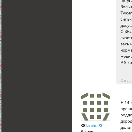
потуг
больн
Тужил
сильн
девуш
Сейча
счаст
весь 
норма
медиц
P.S хо
Отпра
Я 14 
прошл
роддо
дород
larohra28
делат
Участник