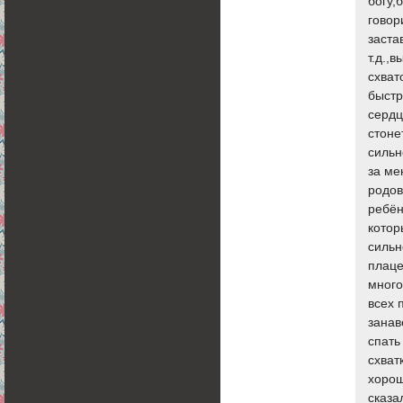
богу,
говор
заста
т.д.,
схват
быстр
сердц
стоне
сильн
за ме
родов
ребён
котор
сильн
плаце
много
всех 
занав
спать
схват
хорош
сказа