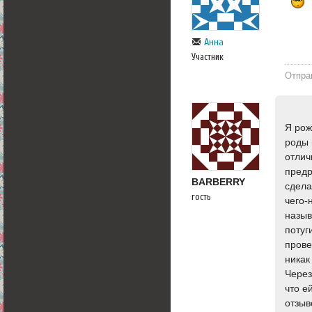
Aнна
Участник
Отпра
Я рож
роды 
отлич
предр
BARBERRY
сдела
гость
чего-
назыв
потуг
прове
никак
Через
что е
отзыв