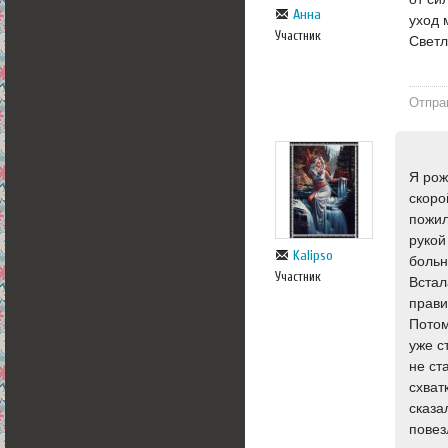
Aнна
уход 
Участник
Светл
Отпра
Я рож
скоро
пожил
рукой
Kalipso
больн
Участник
Встал
прави
Потом
уже с
не ст
схват
сказа
повез