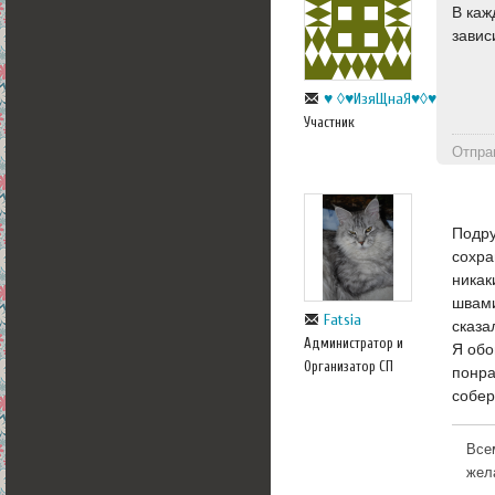
В каж
завис
♥ ◊♥ИзяЩнаЯ♥◊♥
Участник
Отпра
Подру
сохра
никак
швами
Fatsia
сказа
Администратор и
Я обо
Организатор СП
понра
собе
Все
жел