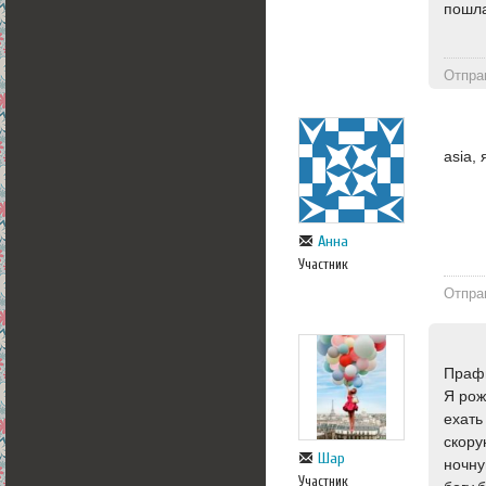
пошл
Отпра
asia,
Aнна
Участник
Отпра
Прафю
Я рож
ехать
скору
Шар
ночну
Участник