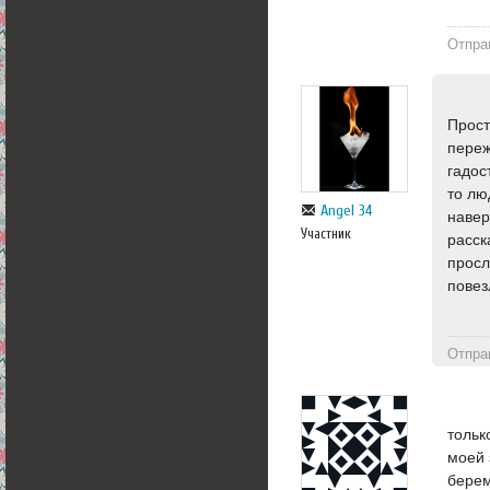
Отпра
Прост
переж
гадос
то лю
Angel 34
навер
Участник
расск
просл
повез
Отпра
тольк
моей 
берем