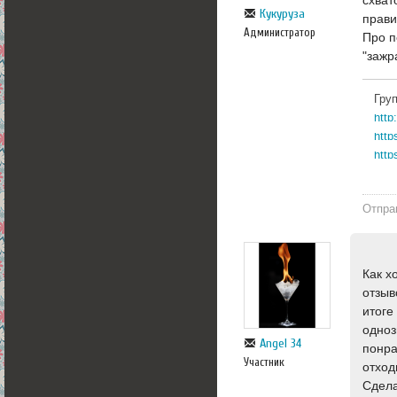
схват
Кукуруза
прави
Администратор
Про п
"зажр
Гру
http
http
Отпра
Как х
отзыв
итоге
одноз
Angel 34
понра
Участник
отход
Сдела