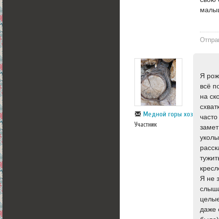
малыш
Отпра
Я рож
всё п
на ск
схват
Медной горы хозяйка
часто
Участник
замет
уколы
расск
тужит
кресл
Я не 
слыша
целые
даже 