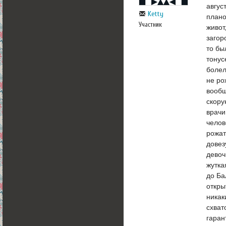
авгус
Ketty
плано
Участник
живот
загор
то бы
тонус
болел
не ро
вообщ
скору
врачи
челов
рожат
довез
девоч
жутка
до Ба
откры
никак
схват
гаран