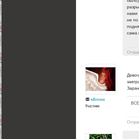
было)
разры
нами 
не по
подня
сама 
Отпра
Девоч
завтр
Заран
кАтенок
ВСЕ
Участник
Отпра