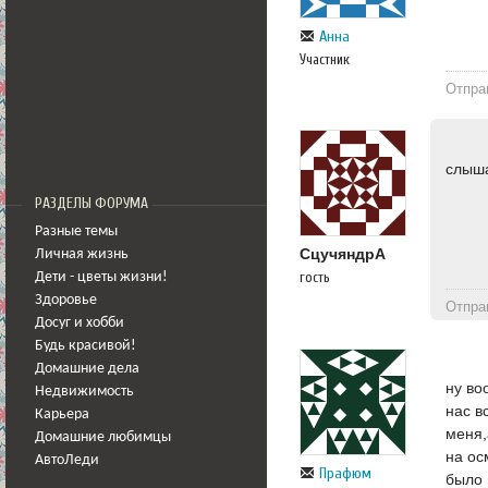
Aнна
Участник
Отпра
слыша
РАЗДЕЛЫ ФОРУМА
Разные темы
СцучяндрА
Личная жизнь
гость
Дети - цветы жизни!
Здоровье
Отпра
Досуг и хобби
Будь красивой!
Домашние дела
ну во
Недвижимость
нас в
Карьера
меня,
Домашние любимцы
на ос
АвтоЛеди
Прафюм
было 