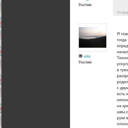
Участник
Отпра
Я тож
тогда
опред
начал
asia
Тихон
Участник
уснул
в тум
раскр
родил
с дву
есть 
непон
на кр
швы,с
руки 
плохо