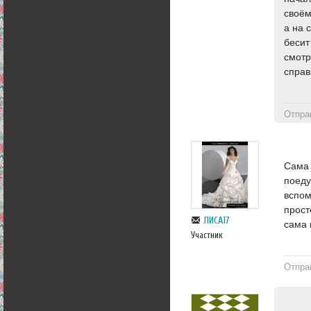
своём
а на 
бесит
смотр
справ
Отпра
Сама 
поеду
вспом
прост
ЛИСА17
сама 
Участник
Отпра