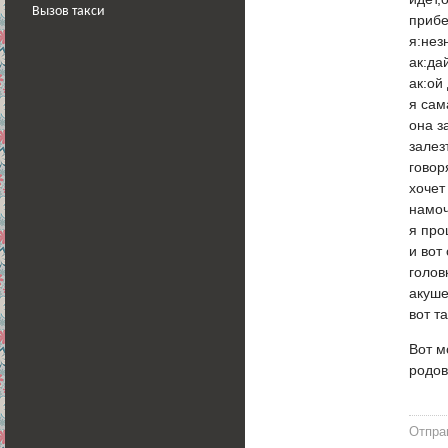
Вызов такси
прибе
я:нез
ак:да
ак:ой
я сам
она з
залез
говор
хочет
намоч
я про
и вот
голов
акуше
вот т
Вот м
родов
Отпра