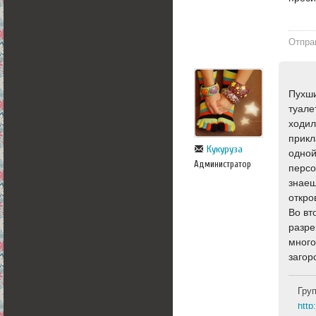
Отпра
Пухши
туале
ходил
прикл
Кукуруза
одной
Администратор
персо
знаеш
откро
Во вт
разре
много
загор
Гру