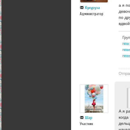
а я п
Кукуруза
девоч
Администратор
по др
вдвой
Гру
http
http
Отпра
А я р
когда
Шар
дельц
Участник
начал