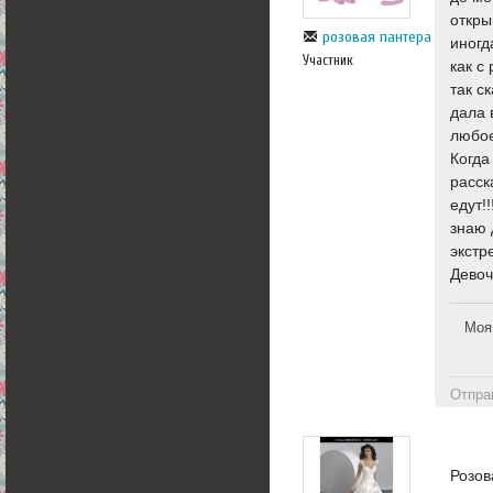
откры
розовая пантера
иногд
Участник
как с
так с
дала 
любое
Когда
расск
едут!
знаю 
экстр
Девоч
Моя
Отпра
Розов