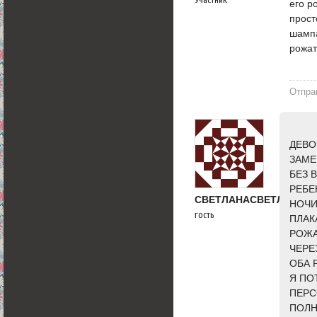
его р
прост
шампа
рожат
Отпра
ДЕВО
ЗАМЕ
БЕЗ 
РЕБЕ
СВЕТЛАНАСВЕТЛАНА
НОЧИ
гость
ПЛАК
РОЖА
ЧЕРЕ
ОБА 
Я ПО
ПЕРС
ПОЛН