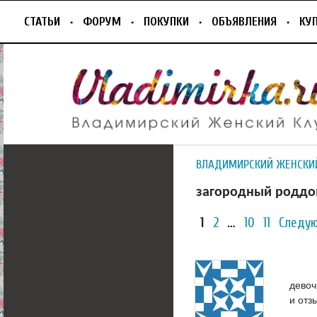
СТАТЬИ
ФОРУМ
ПОКУПКИ
ОБЪЯВЛЕНИЯ
КУ
ВЛАДИМИРСКИЙ ЖЕНСКИ
загородный родд
1
2
…
10
11
Следу
девоч
и отз