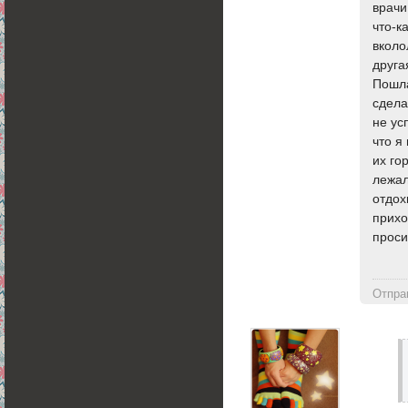
врачи
что-к
вколо
друга
Пошла
сдела
не ус
что я
их го
лежал
отдох
прихо
проси
Отпра