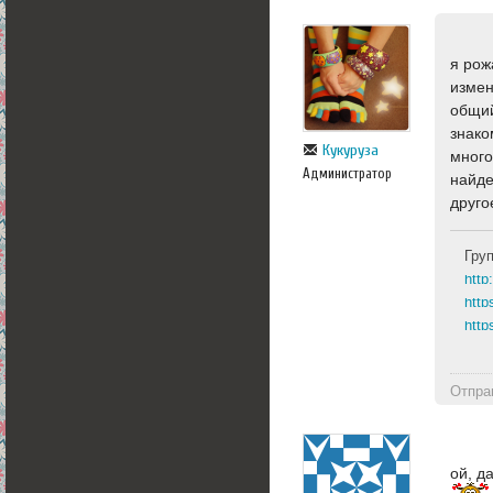
я рож
измен
общий
знако
Кукуруза
много
Администратор
найде
друго
Гру
http
http
Отпра
ой, д