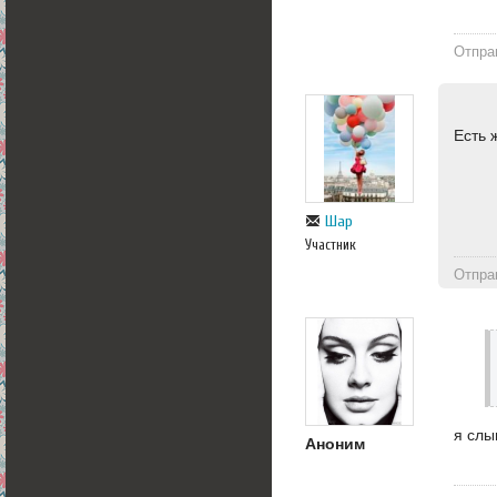
Отпра
Есть 
Шар
Участник
Отпра
я слы
Аноним