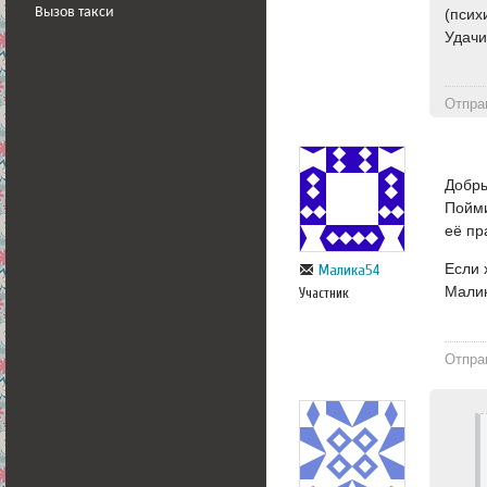
Вызов такси
(псих
Удачи
Отпра
Добры
Пойми
еë пр
Если 
Малика54
Мали
Участник
Отпра