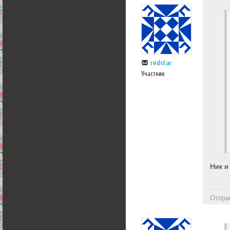
redstar
Участник
Ник и
Отпра