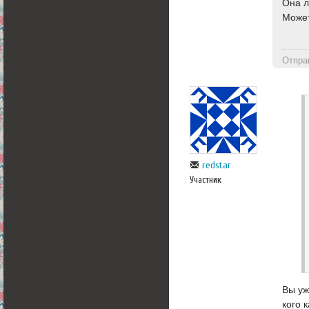
Она л
Может
Отпра
redstar
Участник
Вы уж
кого к