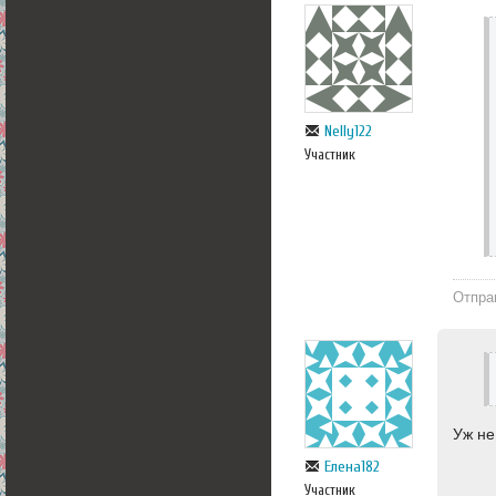
Nelly122
Участник
Отпра
Уж не
Елена182
Участник