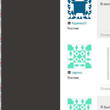
В кон
Каринка72
Участник
Отпра
сирена
Участник
Отпра
Я был