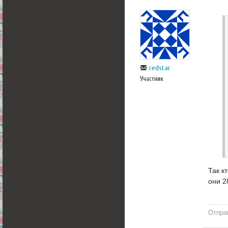
redstar
Участник
Так к
они 2
Отпра