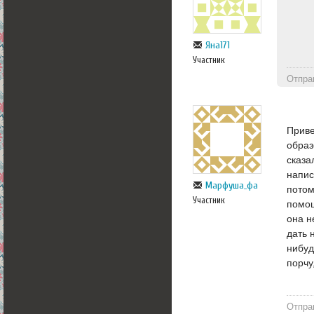
Яна171
Участник
Отпра
Приве
образ
сказа
напис
Марфуша_фа
потом
Участник
помощ
она н
дать 
нибуд
порчу
Отпра