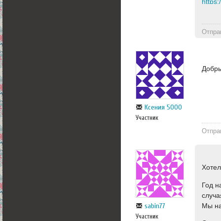
Отпра
Добры
Ксения 5000
Участник
Отпра
Хотел
Год н
случа
Мы на
sabin77
Участник