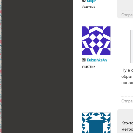
Кофе
Участник
Отпра
KukushkaAn
Участник
Ну а 
обрат
понап
Отпра
Кто-т
метро