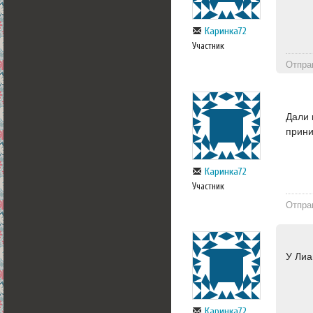
Каринка72
Участник
Отпра
Дали 
прин
Каринка72
Участник
Отпра
У Лиа
Каринка72