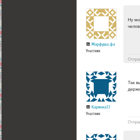
Ну мо
чело
Марфуша_фа
Участник
Отпра
Так в
держи
Каринка72
Участник
Отпра