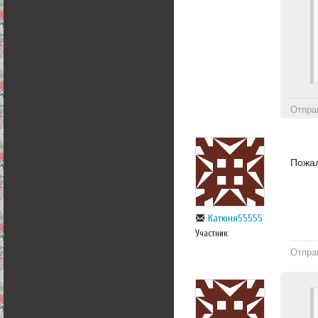
Отпра
Пожа
Катюня55555
Участник
Отпра