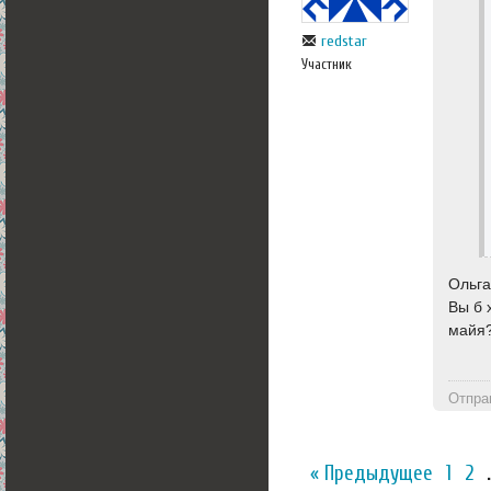
redstar
Участник
Ольга
Вы б 
майя?
Отпра
« Предыдущее
1
2