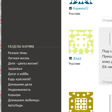
Каринка72
Участник
Отпра
РАЗДЕЛЫ ФОРУМА
Под с
Разные темы
Пришл
Дядя
Личная жизнь
кому 
Участник
Дети - цветы жизни!
Ей св
Здоровье
Досуг и хобби
Будь красивой!
Отпра
Домашние дела
Недвижимость
Карьера
Домашние любимцы
АвтоЛеди