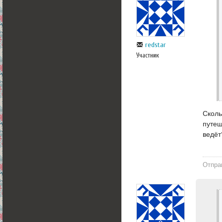
redstar
Участник
Сколь
путеш
ведёт
Отпра