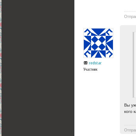
Отпра
redstar
Участник
Вы уж
кого к
Отпра