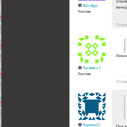
отзыв
Nattaljya
женщ
Участник
Отпра
Лиана
Василиса С
Участник
Отпра
Каринка72
Она в