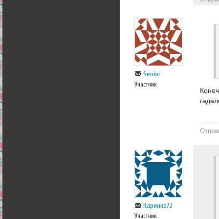
Senior
Участник
Конеч
гадал
Отпра
Каринка72
Участник