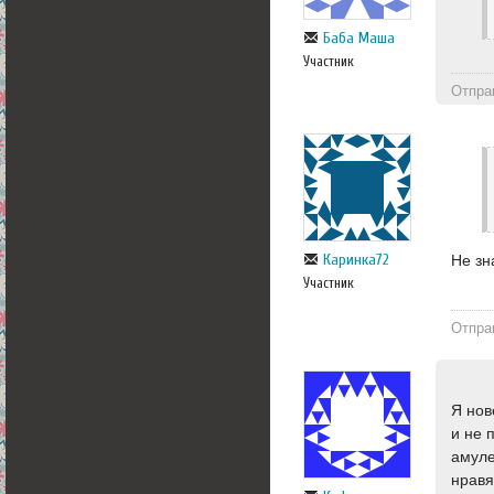
Баба Маша
Участник
Отпра
Каринка72
Не зн
Участник
Отпра
Я нов
и не 
амуле
нравя