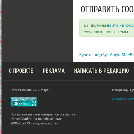
ОТПРАВИТЬ СО
Вы должны
войти на фо
создавать новые темы.
Купить ноутбук Apple MacBo
О ПРОЕКТЕ
РЕКЛАМА
НАПИСАТЬ В РЕДАКЦИЮ
Проект компании «Реарт»
Владимирка ра
Политика кон
При использовании материалов ссылка на
https://vladimirka.ru/ обязательна.
2006-2025 © «Владимирка.ру»