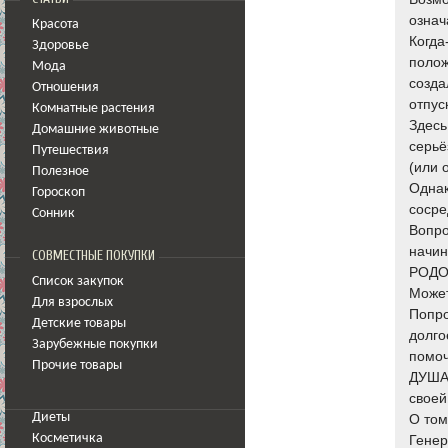
означ
Красота
Когда
Здоровье
полож
Мода
созда
Отношения
отпу
Комнатные растения
Здесь
Домашние животные
серьё
Путешествия
(или 
Полезное
Однак
Гороскоп
сосре
Сонник
Вопро
начин
СОВМЕСТНЫЕ ПОКУПКИ
РОДОВ
Список закупок
Может
Для взрослых
Попро
Детские товары
долго
Зарубежные покупки
помоч
Прочие товары
ДУША 
своей
Диеты
О том
Косметичка
Генер