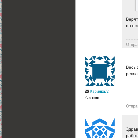
Верят
но ес
Отпра
Весь 
рекла
Каринка72
Участник
Отпра
Здрав
работ