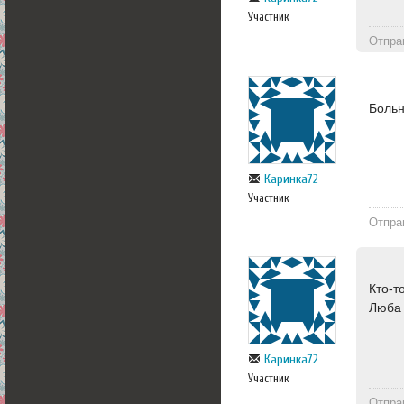
Участник
Отпра
Больн
Каринка72
Участник
Отпра
Кто-т
Люба 
Каринка72
Участник
Отпра