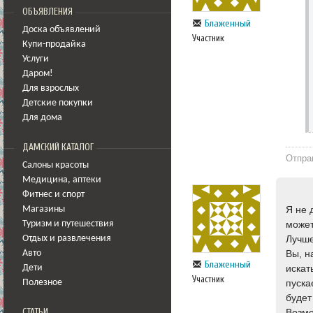
ОБЪЯВЛЕНИЯ
Блаженный
Доска объявлений
Участник
Купи-продайка
Услуги
Даром!
Для взрослых
Детские покупки
Для дома
ДАМСКИЙ КАТАЛОГ
Отпра
Салоны красоты
Медицина
,
аптеки
Фитнес и спорт
Я не 
Магазины
может 
Туризм и путешествия
Лучше
Отдых и развлечения
Вы, н
Авто
Блаженный
искат
Дети
Участник
пуска
Полезное
будет
СТАТЬИ
Возмо