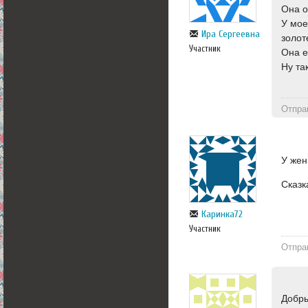
Она о
У мое
Ира Сергеевна
золот
Участник
Она е
Ну та
Отпра
У жен
Сказк
Каринка72
Участник
Отпра
Добры