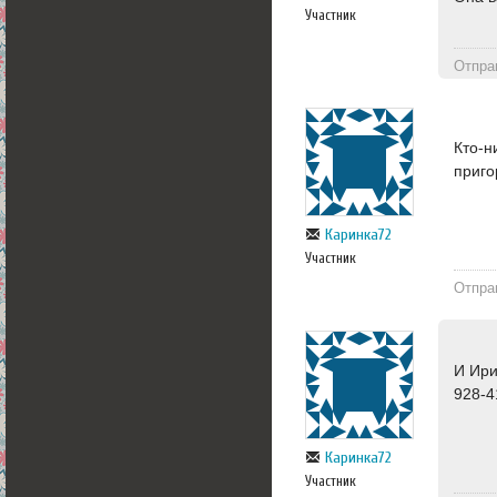
Участник
Отпра
Кто-н
приго
Каринка72
Участник
Отпра
И Ири
928-4
Каринка72
Участник