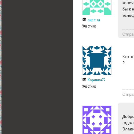
конеч
бы к 
теле
сирена
Участник
Отпра
Кто-т
?
Каринка72
Участник
Отпра
Добро
гадал
Влади