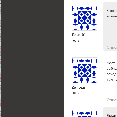
4 сез
кому
Лена 01
гость
Отпра
Честн
собла
заход
там т
Zanoza
гость
Отпра
Люди 