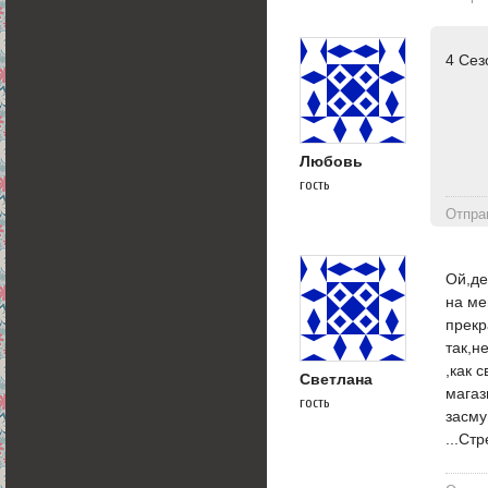
4 Сез
Любовь
гость
Отпра
Ой,де
на ме
прекр
так,н
,как 
Светлана
магаз
гость
засму
...Ст