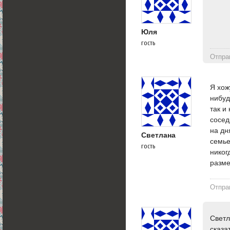
Юля
гость
Отпра
Я хож
нибуд
так и
сосед
на дн
Светлана
семье
гость
никог
разме
Отпра
Светл
сказа