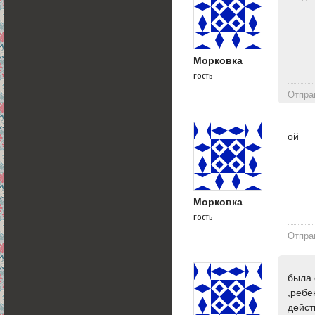
Морковка
гость
Отпра
ой
Морковка
гость
Отпра
была 
,ребе
дейст