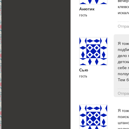
вечер
клевс
Анютик
искал
гость
Отпра
Я тож
подби
дело 
детск
себе 
Сью
ползу
гость
Тем б
Отпра
Я тож
поиск
штано
жалко