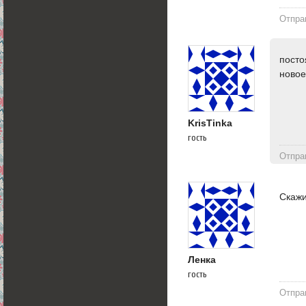
Отпра
посто
новое
KrisTinka
гость
Отпра
Скажи
Ленка
гость
Отпра