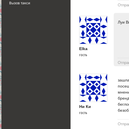
Вызов такси
Отпра
Луи 
Elka
гость
Отпра
зашла
посещ
мнени
бренд
бегло
Ни Ки
безоб
гость
Отпра