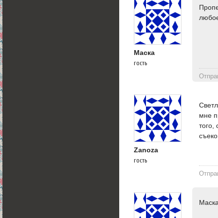
Пропе
любое
Маска
гость
Отпра
Светл
мне п
того,
съеко
Zanoza
гость
Отпра
Маска