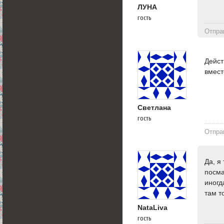
ЛУНА
гость
Отпра
Дейст
вмест
Светлана
гость
Отпра
Да, я
посма
иногд
там т
NataLiva
гость