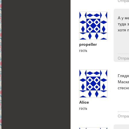
Отпра
А у м
туда 
хотя 
propeller
гость
Отпра
Глядя
Маска
стесн
Alice
гость
Отпра