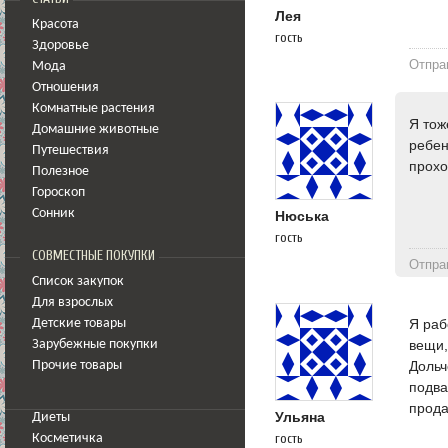
Лея
Красота
гость
Здоровье
Отпра
Мода
Отношения
Комнатные растения
Я тож
Домашние животные
ребен
Путешествия
прохо
Полезное
Гороскоп
Сонник
Нюська
гость
СОВМЕСТНЫЕ ПОКУПКИ
Отпра
Список закупок
Для взрослых
Я раб
Детские товары
вещи,
Зарубежные покупки
Дольч
Прочие товары
подва
прода
Ульяна
Диеты
гость
Косметичка