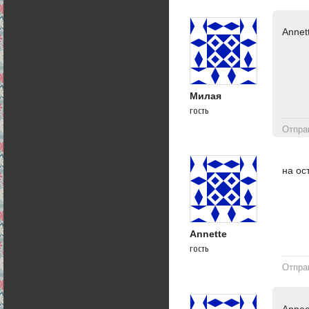
Аnnеt
Милая
гость
Отпра
на ос
Annette
гость
Отпра
Аnnее