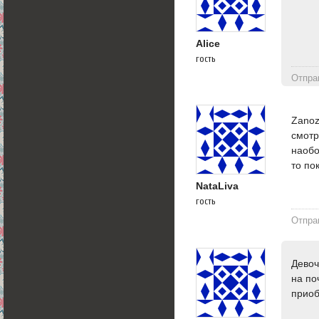
Alice
гость
Отпра
Zanoz
смотр
наобо
то по
NataLiva
гость
Отпра
Девоч
на по
приоб