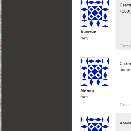
Свет
+100)
Анютик
гость
Отпра
Светл
посмо
Милая
гость
Отпра
а ска