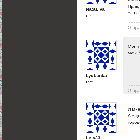
Правд
NataLiva
ее во
гость
Отпра
Меня 
можно
Lyubanka
гость
Отпра
И мне
А еще
город
Lola33