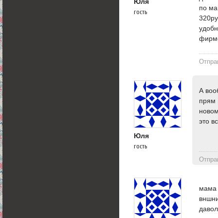
Юля
по ма
гость
320ру
удобн
фирм
Отпра
А воо
прям 
новом
это в
Юля
гость
Отпра
мама 
вншни
давол