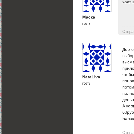
ходящ
Маска
гость
Отпра
Девчо
выбор
высма
прило
чтобы
NataLiva
понра
гость
потом
полно
деньг
А ког
60руб
Балак
Отпра