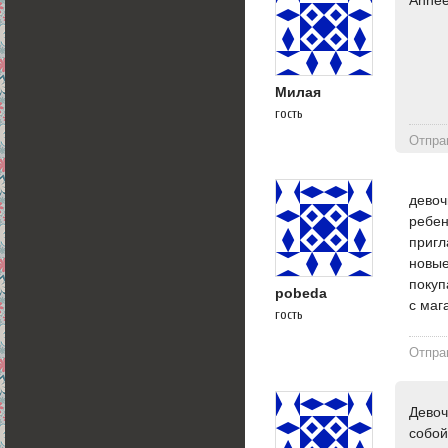
Милая
гость
Отпра
девоч
ребен
пригл
новые
покуп
pobeda
с маг
гость
Отпра
Девоч
собой