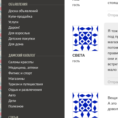
стоящ
ОБЪЯВЛЕНИЯ
гость
Доска объявлений
Отпра
Купи-продайка
Услуги
Даром!
Я тож
Для взрослых
под п
Детские покупки
магаз
Для дома
потом
прави
СВЕТА
ДАМСКИЙ КАТАЛОГ
они и
гость
Салоны красоты
встре
Медицина
,
аптеки
мало 
Фитнес и спорт
Магазины
Отпра
Туризм и путешествия
Отдых и развлечения
Авто
Вещи 
Дети
А это
Полезное
довол
СТАТЬИ