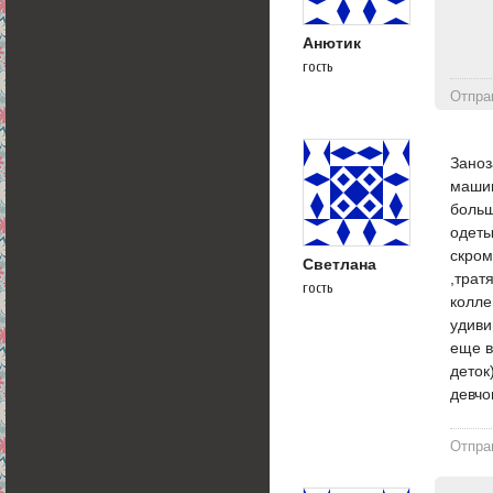
Анютик
гость
Отпра
Заноз
машин
больш
одеты
скром
Светлана
,трат
гость
колле
удиви
еще в
деток
девчо
Отпра