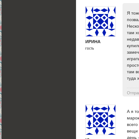
Я тож
позва
Неско
там х
недав
ИРИНА
купил
гость
замеч
играт
прост
там в
туда 
Отпра
А я т
марок
всего
вещи 
день 