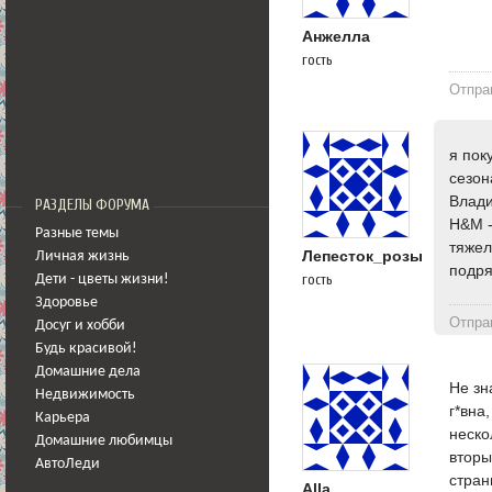
Анжелла
гость
Отпра
я пок
сезон
Влади
РАЗДЕЛЫ ФОРУМА
H&M -
Разные темы
тяжел
Лепесток_розы
Личная жизнь
подря
гость
Дети - цветы жизни!
Здоровье
Отпра
Досуг и хобби
Будь красивой!
Домашние дела
Не зн
Недвижимость
г*вна
Карьера
неско
Домашние любимцы
вторы
АвтоЛеди
стран
Alla