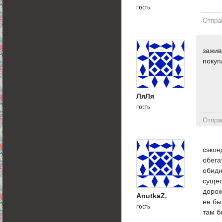
гость
Отпра
зажив
покуп
ЛяЛя
гость
Отпра
сэкон
обега
обидн
сущес
дорож
AnutkaZ.
не бы
гость
там б