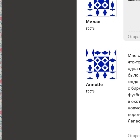
Милая
гость
Отпра
Мне с
что-т
одна 
было,
когда
Annette
с бир
гость
футбо
в охо
новую
дорог
Лепес
Отпра