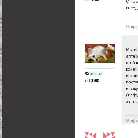
С пом
сосед
Отпра
Мы из
аптек
этой 
конеч
jul_prof
истри
Участник
посту
и зак
(тюфу
завтр
Отпра