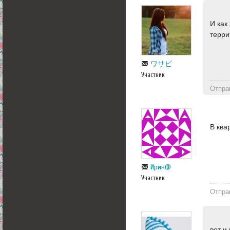
И как
терри
ワサビ
Участник
Отпра
В ква
Ирин@
Участник
Отпра
вот и