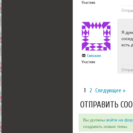
Участник
Отпра
Я дум
сосед
есть 
Сильвия
Участник
Отпра
1
2
Следующее »
ОТПРАВИТЬ СО
Вы должны
войти на фо
создавать новые темы.