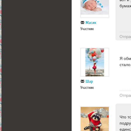
бумаж
Масик
Участник
Отпра
Я обм
стало
Шар
Участник
Отпра
Что т
подру
единс