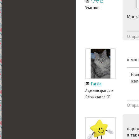
ワサビ
Участник
Манка
Отпра
а ман
Все
жел
Fatsia
Администратор и
Организатор СП
Отпра
еще о
я так