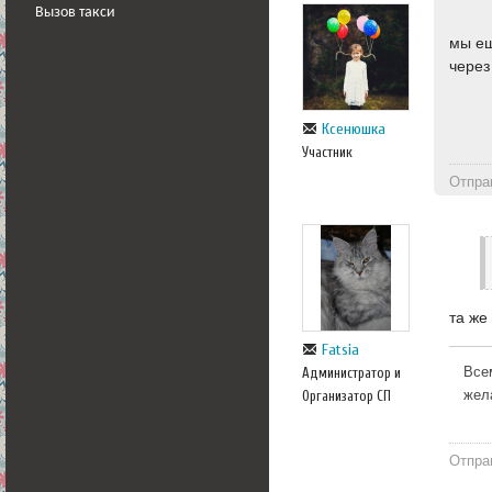
Вызов такси
мы ещ
через
Ксенюшка
Участник
Отпра
та же
Fatsia
Администратор и
Все
Организатор СП
жел
Отпра