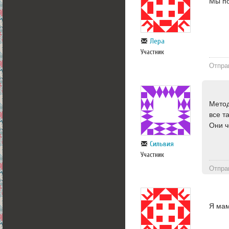
Мы по
Лера
Участник
Отпра
Метод
все т
Они ч
Сильвия
Участник
Отпра
Я мам