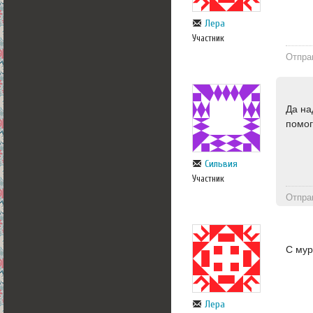
Лера
Участник
Отпра
Да на
помог
Сильвия
Участник
Отпра
С мур
Лера