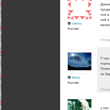
Домов
прода
они в
ней и
сimona
жалко
Участник
Отпра
У нас
порош
Помню
не бе
Нютка
Участник
Отпра
у нас