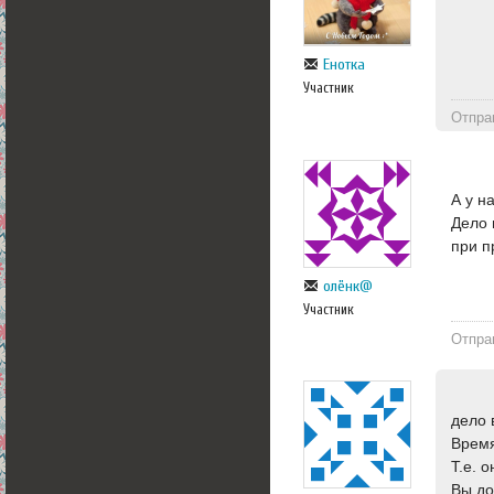
Енотка
Участник
Отпра
А у н
Дело 
при п
олёнк@
Участник
Отпра
дело 
Время
Т.е. о
Вы до