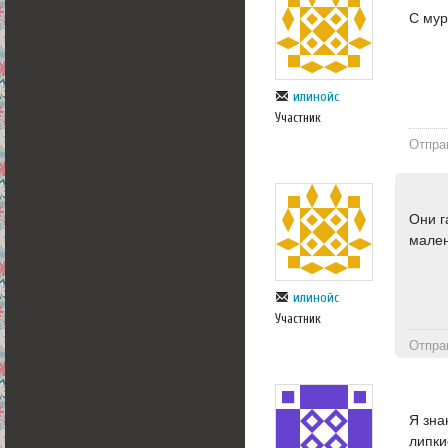
С мур
илинойс
Участник
Отпра
Они г
мален
илинойс
Участник
Отпра
Я зна
липки