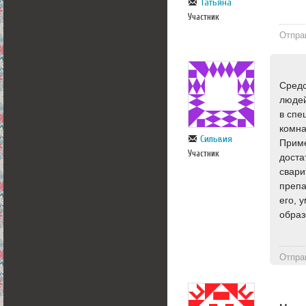
Татьяна
Участник
Отпра
Средс
людей
в спе
комна
Сильвия
Приме
Участник
доста
свари
препа
его, 
образ
Отпра