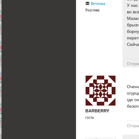
Веточка
У нас
Участник
во вс
Мазал
брызг
борну
перет
Сейча
Отпра
Очень
огурц
где о
безоп
BARBERRY
гость
Отпра