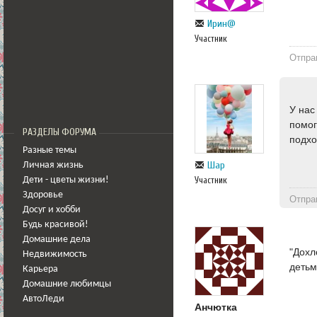
Ирин@
Участник
Отпра
У нас
помог
РАЗДЕЛЫ ФОРУМА
подхо
Разные темы
Шар
Личная жизнь
Участник
Дети - цветы жизни!
Здоровье
Отпра
Досуг и хобби
Будь красивой!
Домашние дела
"Дохл
Недвижимость
детьм
Карьера
Домашние любимцы
АвтоЛеди
Анчютка