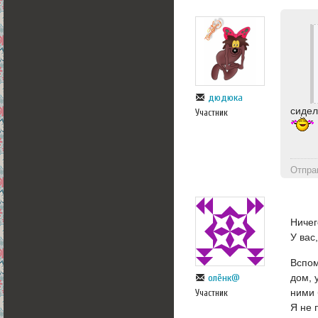
дюдюка
сидел
Участник
Отпра
Ничег
У вас
Вспом
дом, 
олёнк@
ними 
Участник
Я не 