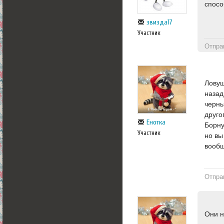
спосо
звизда17
Участник
Отпра
Ловуш
назад
черны
друго
Енотка
Борну
Участник
но вы
вообщ
Отпра
Они н