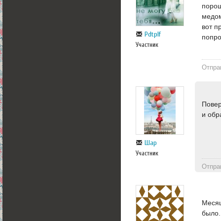
порош
медом
вот п
Pdtplf
попр
Участник
Отпра
Повер
и обр
Шар
Участник
Отпра
Месяц
было.