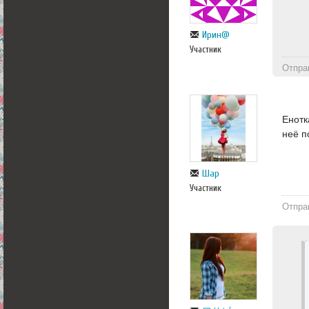
Ирин@
Участник
Отпра
Енотк
неё п
Шар
Участник
Отпра