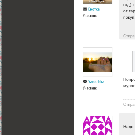
год(т
Енотка
от та
Участник
покуп
Отпра
Попро
Yanochka
мурав
Участник
Отпра
Надо 