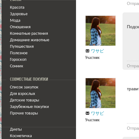
Отпра
Красота
Здоровье
Мода
Подск
Отношения
Комнатные растения
Домашние животные
Путешествия
ワサビ
Полезное
Участник
Гороскоп
Отпра
Сонник
СОВМЕСТНЫЕ ПОКУПКИ
Список закупок
трави
Для взрослых
Детские товары
Зарубежные покупки
ワサビ
Прочие товары
Участник
Отпра
Диеты
Косметичка