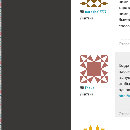
ними.
тарак
natasha13777
ними,
Участник
быстр
спосо
Отпра
Когда
насек
выпус
чтобы
Елена
однов
Участник
http:/
Отпра