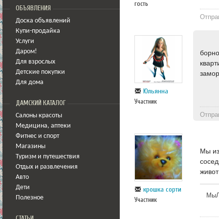
гость
ОБЪЯВЛЕНИЯ
Отпра
Доска объявлений
Купи-продайка
Услуги
Даром!
борно
Для взрослых
кварт
Детские покупки
замор
Для дома
Юльянна
Участник
ДАМСКИЙ КАТАЛОГ
Отпра
Салоны красоты
Медицина
,
аптеки
Фитнес и спорт
Магазины
Мы из
Туризм и путешествия
сосед
Отдых и развлечения
живот
Авто
Дети
крошка сорти
МыЛ
Полезное
Участник
СТАТЬИ