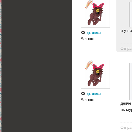
и у на
дюдюка
Участник
Отпра
дюдюка
Участник
девчё
их му
Отпра