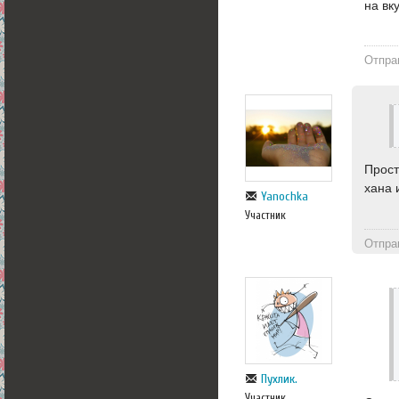
на вк
Отпра
Прост
хана 
Yanochka
Участник
Отпра
Пухлик.
Участник