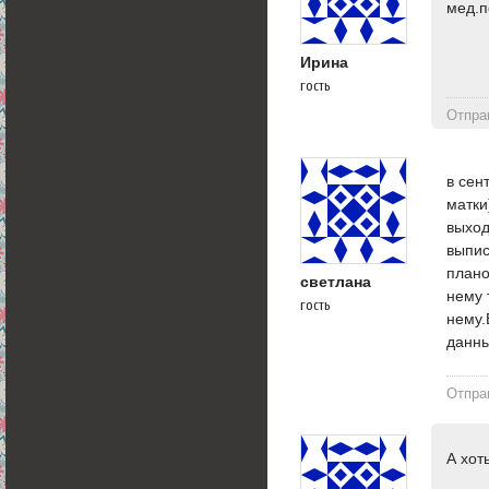
мед.п
Ирина
гость
Отпра
в сен
матки
выход
выпис
плано
светлана
нему 
гость
нему.
данны
Отпра
А хот