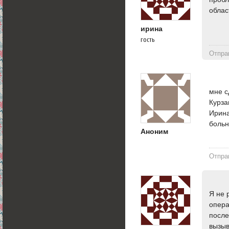
облас
ирина
гость
Отпра
мне с
Курза
Ирина
боль
Аноним
Отпра
Я не 
опера
после
вызыв