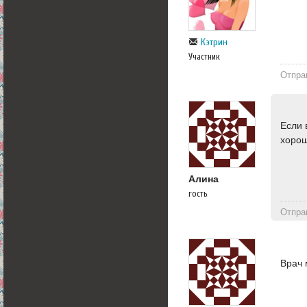
Кэтрин
Участник
Отпра
Если 
хорош
Алина
гость
Отпра
Врач 