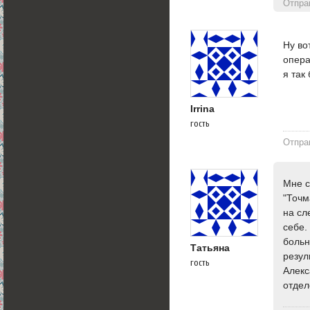
Отпра
Ну во
опера
я так
Irrina
гость
Отпра
Мне с
"Точм
на сл
себе.
больн
Татьяна
резул
гость
Алекс
отдел