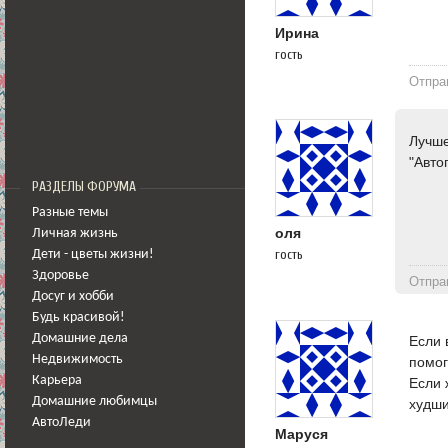
Ирина
гость
Отпра
Лучше
"Авто
РАЗДЕЛЫ ФОРУМА
Разные темы
оля
Личная жизнь
гость
Дети - цветы жизни!
Здоровье
Отпра
Досуг и хобби
Будь красивой!
Домашние дела
Если 
Недвижимость
помог
Карьера
Если 
Домашние любимцы
худши
АвтоЛеди
Маруся