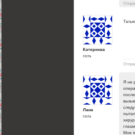
Отпра
Татья
Катеринка
гость
Отпра
Я не 
опера
после
вызыв
следу
Лана
пытал
гость
хирур
глаза
Мне п