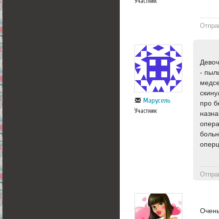
Участник
Отпра
Девоч
- пыл
медсе
скину
Марусель
про б
Участник
назна
опера
больн
оперц
Отпра
Очень