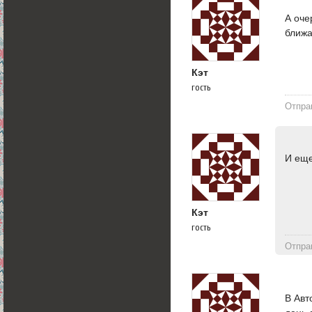
А оче
ближа
Кэт
гость
Отпра
И еще
Кэт
гость
Отпра
В Авт