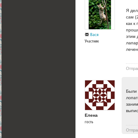
Я дел
сам (
как к
прошл
Вася
этим 
Участник
лапар
лечен
Отпра
Были 
лопат
заним
выпис
Елена
гость
Отпра