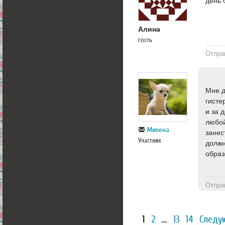
день 
Алина
гость
Отпра
Мне д
гисте
и за 
любой
Милена
занес
Участник
должн
образ
Отпра
1
2
…
13
14
Следу