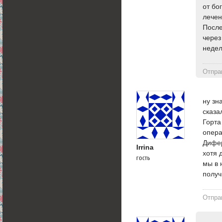
от бо
лечен
После
через
недел
Отпра
ну зн
сказа
Горта
опера
Дифер
Irrina
хотя 
гость
мы в 
получ
Отпра