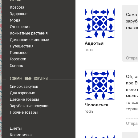
Красота
Здоровье
Сама 
Мода
заруб
Отношения
главн
Комнатные растения
Домашние животные
Авдотья
Путешествия
гость
Полезное
Отпра
Гороскоп
Сонник
Ой,та
СОВМЕСТНЫЕ ПОКУПКИ
про Б
Список закупок
в его
Для взрослых
мнени
Детские товары
то вс
Человечек
Зарубежные покупки
терпи
гость
Прочие товары
Отпра
Диеты
Косметичка