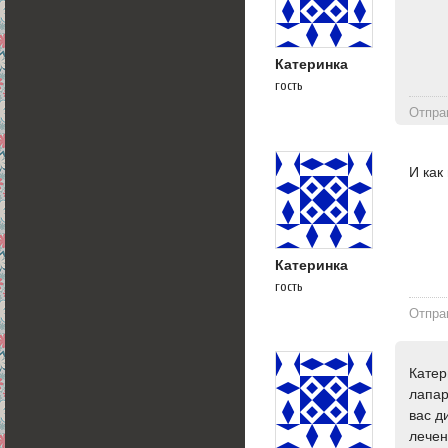
Катеринка
гость
Отпра
И как
Катеринка
гость
Отпра
Катер
лапар
вас д
лечен