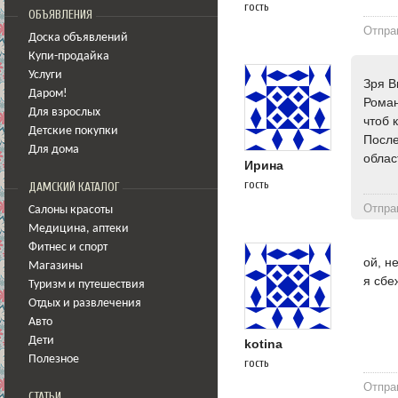
гость
ОБЪЯВЛЕНИЯ
Отпра
Доска объявлений
Купи-продайка
Услуги
Зря В
Даром!
Роман
Для взрослых
чтоб 
Детские покупки
После
Для дома
облас
Ирина
гость
ДАМСКИЙ КАТАЛОГ
Отпра
Салоны красоты
Медицина
,
аптеки
Фитнес и спорт
ой, н
Магазины
я сбе
Туризм и путешествия
Отдых и развлечения
Авто
Дети
kotina
Полезное
гость
Отпра
СТАТЬИ