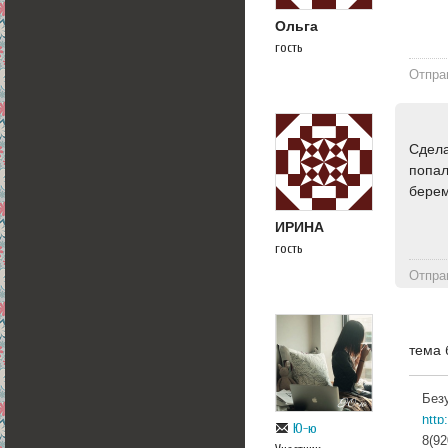
Ольга
гость
Отпра
Сдела
попал
берем
ИРИНА
гость
Отпра
тема 
Без
htt
Ю-ю
8(92