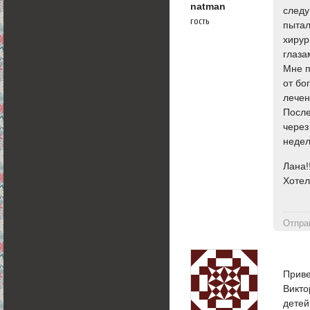
natman
следу
гость
пытал
хирур
глаза
Мне п
от бо
лечен
После
через
недел
Лана!
Хотел
Отпра
Приве
Викто
детей