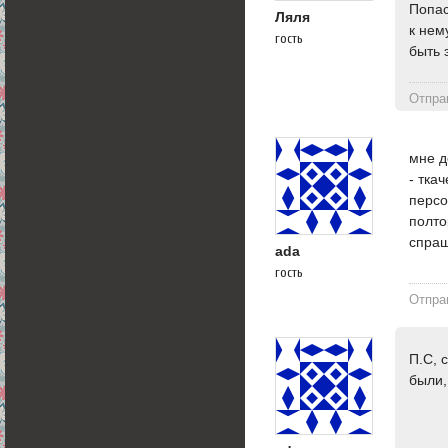
Попас
Ляля
к нем
гость
быть 
Отпра
мне д
- тка
персо
полто
спраш
ada
гость
Отпра
П.С, 
были,