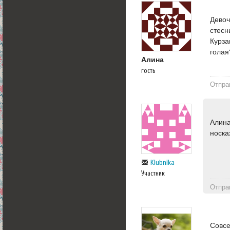
Девоч
стесн
Курза
голая
Алина
гость
Отпра
Алина
носка
Klubnika
Участник
Отпра
Совсе