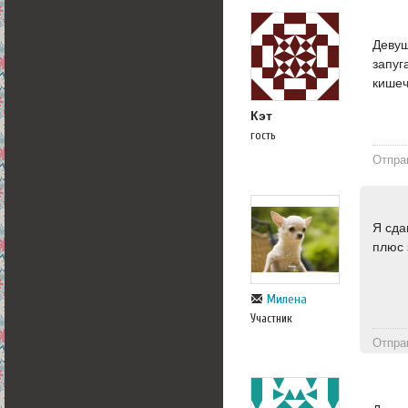
Девуш
запуг
кишеч
Кэт
гость
Отпра
Я сда
плюс 
Милена
Участник
Отпра