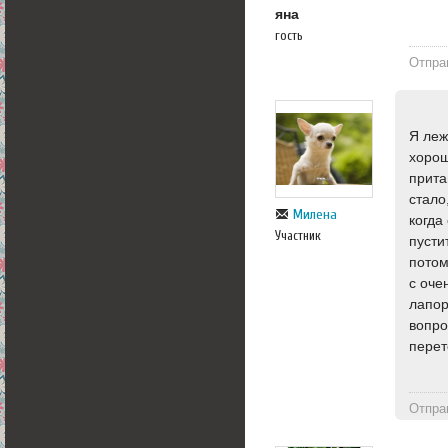
яна
гость
Отпра
Я леж
хорош
прита
стало
Милена
когда
Участник
пусти
потом
с оче
лапор
вопро
перет
Отпра