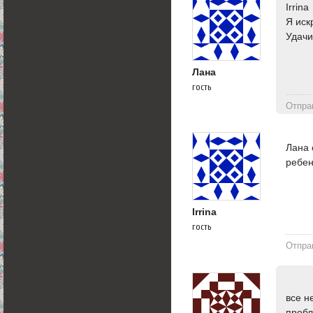
Irrina
Я иск
Удачи
Лана
гость
Отпра
Лана 
ребен
Irrina
гость
Отпра
все н
пробл