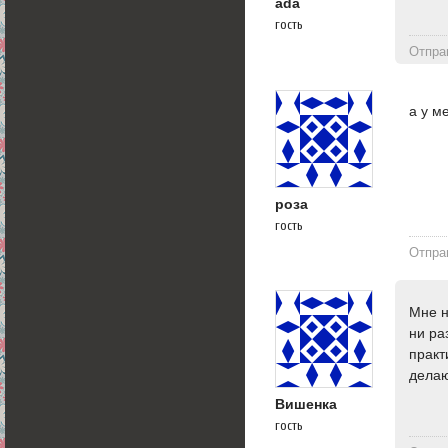
ada
гость
Отпра
а у м
роза
гость
Отпра
Мне н
ни ра
практ
делаю
Вишенка
гость