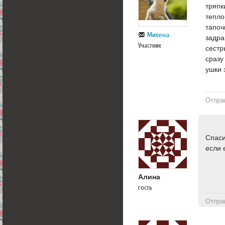
тряпк
тепло
тапоч
Милена
задра
Участник
сестр
сразу
ушки 
Отпра
Спаси
если 
Алина
гость
Отпра