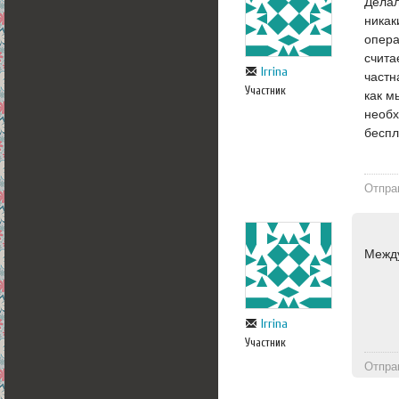
Делал
никак
опера
счита
Irrina
частн
Участник
как м
необх
беспл
Отпра
Между
Irrina
Участник
Отпра