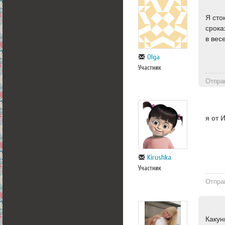
Я сто
срока
в вес
Olga
Участник
Отпра
я от 
Kirushka
Участник
Отпра
Какун