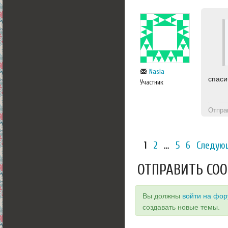
Nasia
спаси
Участник
Отпра
1
2
…
5
6
Следую
ОТПРАВИТЬ СО
Вы должны
войти на фо
создавать новые темы.