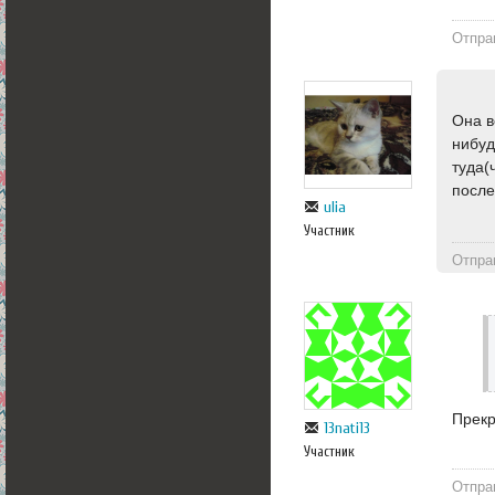
Отпра
Она в
нибуд
туда(
после
ulia
Участник
Отпра
Прекр
13nati13
Участник
Отпра