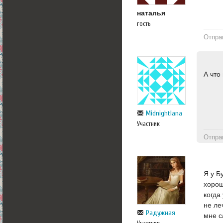
наталья
гость
Отпра
А что
Midnightlana
Участник
Отпра
Я у Б
хорош
когда
не ле
Радужная
мне с