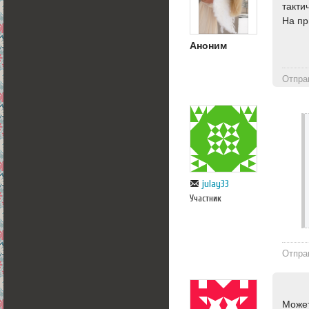
такти
На пр
Аноним
Отпра
julay33
Участник
Отпра
Может