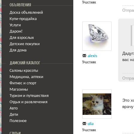
Участник
ОБЪЯВЛЕНИЯ
Отпра
Доска объявлений
Купи-продайка
Услуги
Даром!
Для взрослых
Детские покупки
Для дома
Дадут
alexis
вас н
Участник
ДАМСКИЙ КАТАЛОГ
Салоны красоты
Медицина
,
аптеки
Отпра
Фитнес и спорт
Магазины
Туризм и путешествия
Это х
Отдых и развлечения
врачу
Авто
Дети
Полезное
ulia
Участник
СТАТЬИ