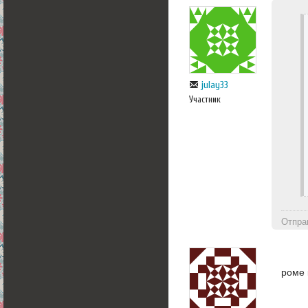
julay33
Участник
Отпра
роме 