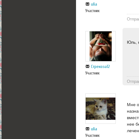
ulia
Участник
Отпра
Юль, 
Стрекоза12
Участник
Отпра
Мне о
назна
вмест
нее б
ulia
лечен
Участник