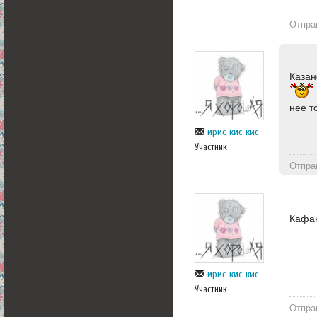
Отпра
Казан
нее т
ирис кис кис
Участник
Отпра
Кафан
ирис кис кис
Участник
Отпра