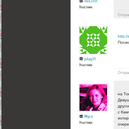
eva_rich
Участник
Отпра
Посмо
julay33
Участник
Отпра
на То
Девуш
друго
с Кам
Муся
интер
Участник
очере