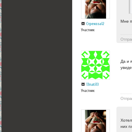
Мне п
Стрекоза12
Участник
Отпра
Да и 
увиде
13nati13
Участник
Отпра
Хотел
них п