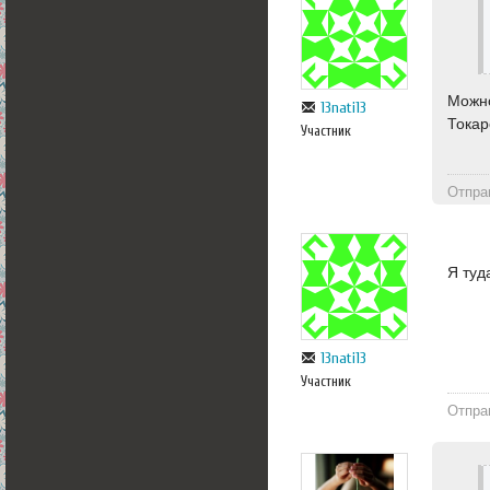
Можно
13nati13
Токар
Участник
Отпра
Я туд
13nati13
Участник
Отпра