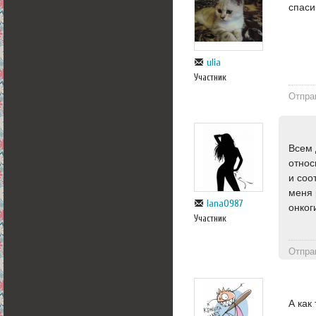
спаси
ulia
Участник
Отпра
Всем 
относ
и соо
меня 
lana0987
онког
Участник
Отпра
А как