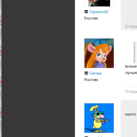
Стрекоза12
Участник
Отпра
возьм
лучше
Гаечка
Участник
Отпра
никто