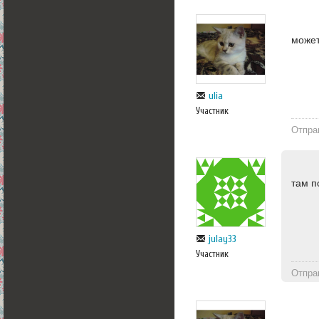
может
ulia
Участник
Отпра
там п
julay33
Участник
Отпра