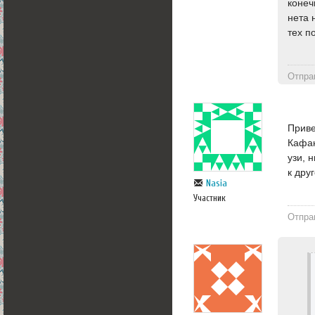
конеч
нета 
тех п
Отпра
Приве
Кафан
узи, 
к дру
Nasia
Участник
Отпра