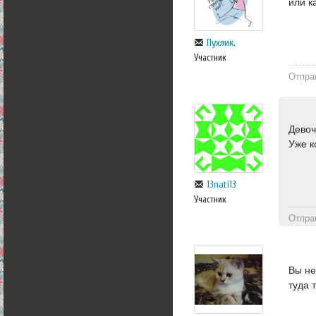
или к
Пухлик.
Участник
Отпра
Девоч
Уже к
13nati13
Участник
Отпра
Вы не
туда 