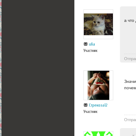
а что
ulia
Участник
Отпра
Значи
почем
Стрекоза12
Участник
Отпра