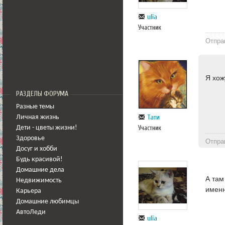
ulia
Участник
Отпра
Я хож
РАЗДЕЛЫ ФОРУМА
Разные темы
Тати
Личная жизнь
Участник
Дети - цветы жизни!
Здоровье
Отпра
Досуг и хобби
Будь красивой!
Домашние дела
А там
Недвижимость
именн
Карьера
Домашние любимцы
АвтоЛеди
ulia