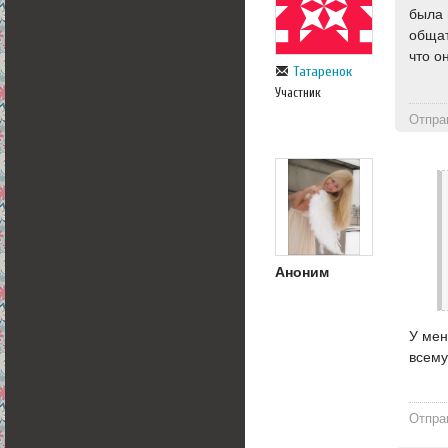
была 
общат
что о
Татаренок
Участник
Отпра
Аноним
У мен
всему
Отпра