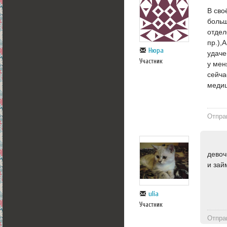
В сво
больш
отдел
пр.),
Нюра
удаче
Участник
у мен
сейча
меди
Отпра
девоч
и зай
ulia
Участник
Отпра