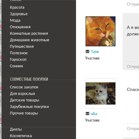
Отпра
Красота
Здоровье
Мода
А я в
Отношения
должн
Комнатные растения
Домашние животные
Путешествия
Тати
Полезное
Участник
Гороскоп
Отпра
Сонник
СОВМЕСТНЫЕ ПОКУПКИ
Список закупок
Спаси
Для взрослых
Детские товары
Зарубежные покупки
ulia
Прочие товары
Участник
Отпра
Диеты
Косметичка