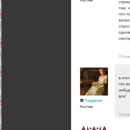
Участник
спраш
там, 
что-т
вопро
спрос
однов
смотр
Отпра
в ито
что м
нибуд
все!
Радужная
Участник
Отпра