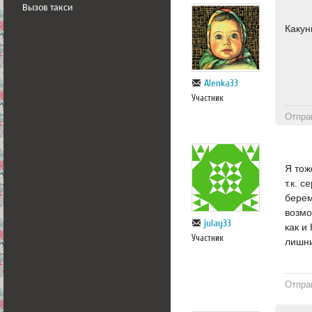
Вызов такси
Какун
Alenka33
Участник
Отпра
Я тож
т.к. 
берем
возмо
julay33
как и
Участник
лишни
Отпра