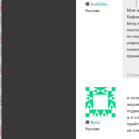
ksu666ka
Мое м
Участник
Кафан
могу,
посто
оч по
ответ
понял
прини
Отпра
я хот
акуше
поджи
а я с
Nasia
прийт
Участник
не от