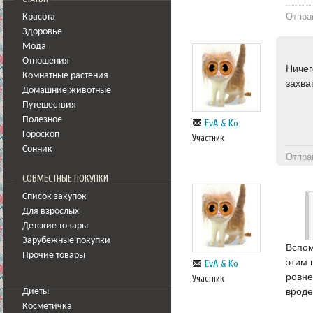
Отпра
Красота
Здоровье
Мода
Отношения
Ничег
Комнатные растения
захв
Домашние животные
Путешествия
Полезное
EvA & Ko
Гороскоп
Участник
Сонник
Отпра
СОВМЕСТНЫЕ ПОКУПКИ
Список закупок
Для взрослых
Детские товары
Зарубежные покупки
Вспом
Прочие товары
этим 
EvA & Ko
ровне
Участник
вроде
Диеты
Косметичка