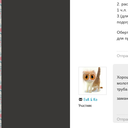
2. ра
1 ч.л
3.(дл
подог
Оберт
для п
Отпра
Хорош
молот
труба
зама
EvA & Ko
Участник
Отпра