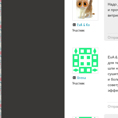
Надо 
и про
витр
EvA & Ko
Участник
Отпра
EvA &
для т
шли н
сушит
Urena
и бол
Участник
совет
эффек
Отпра