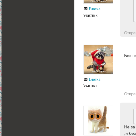
Енотка
Участник
Отпра
Без 
Енотка
Участник
Отпра
Не за
,и бе