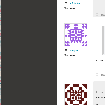
EvA & Ko
Участник
Отпра
Lazyra
Участник
а где
Отпра
Если 
не ис