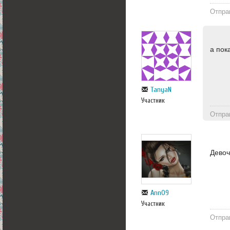
Отпра
а пок
TanyaN
Участник
Отпра
Девоч
Ann09
Участник
Отпра