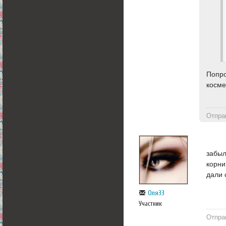
Попро
косме
Отпра
забыл
корни
дали 
Оля33
Участник
Отпра