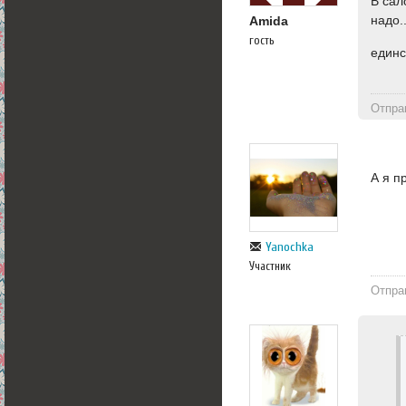
В сал
надо.
Amida
гость
единс
Отпра
А я п
Yanochka
Участник
Отпра