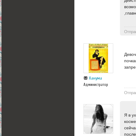
дейст
возмо
,глав
Отпра
Девоч
почка
запре
Ханума
Администратор
Отпра
Я в у
косме
сейча
после