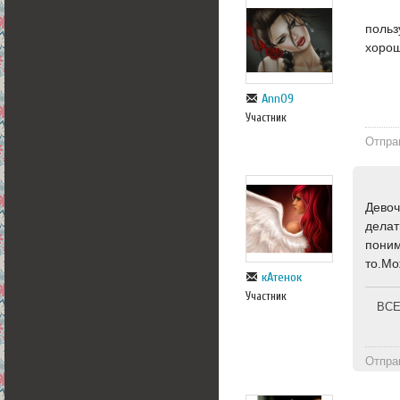
польз
хорош
Ann09
Участник
Отпра
Девоч
делат
поним
то.Мо
кАтенок
Участник
ВСЕ
Отпра