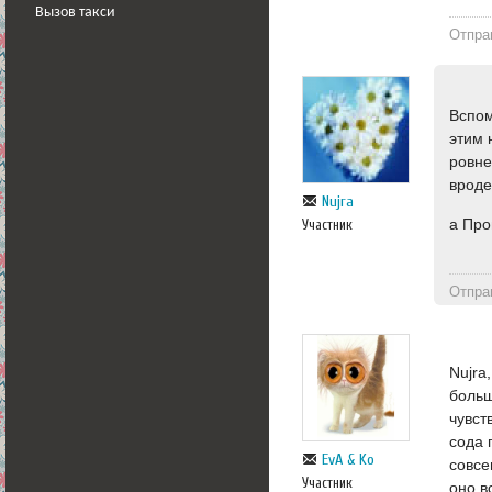
Вызов такси
Отпра
Вспом
этим 
ровне
вроде
Nujra
а Про
Участник
Отпра
Nujra
больш
чувст
сода 
EvA & Ko
совсе
Участник
оно в