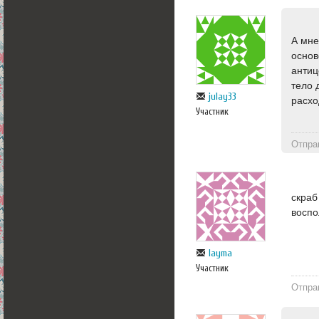
А мне
основ
антиц
тело 
julay33
расхо
Участник
Отпра
скраб
воспо
layma
Участник
Отпра