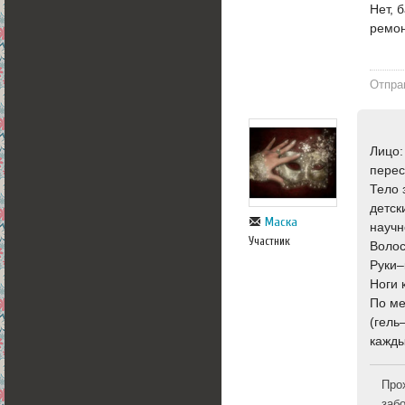
Нет, 
ремон
Отпра
Лицо:
перес
Тело 
детск
Маска
научн
Участник
Волос
Руки–
Ноги 
По ме
(гель
кажды
Про
заб