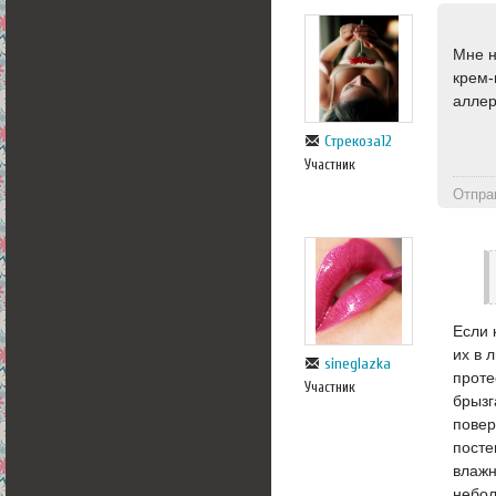
Мне н
крем-
аллер
Стрекоза12
Участник
Отпра
Если 
их в 
sineglazka
проте
Участник
брызг
повер
посте
влажн
небол