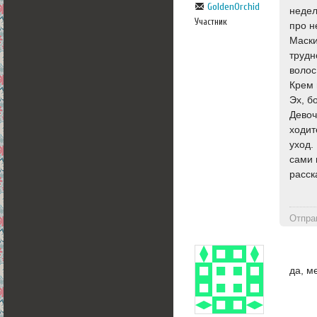
GoldenOrchid
недел
Участник
про н
Маски
трудн
волос
Крем 
Эх, б
Девоч
ходит
уход.
сами 
расск
Отпра
да, м