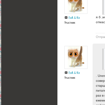
я б ,
EvA & Ko
отмас
Участник
Отпра
EvA & Ko
. Ure
Участник
совер
старш
питат
раз в
ежеме