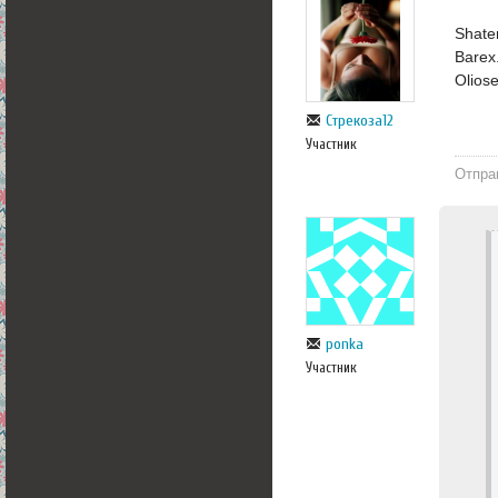
Shate
Barex
Olios
Стрекоза12
Участник
Отпра
ponka
Участник