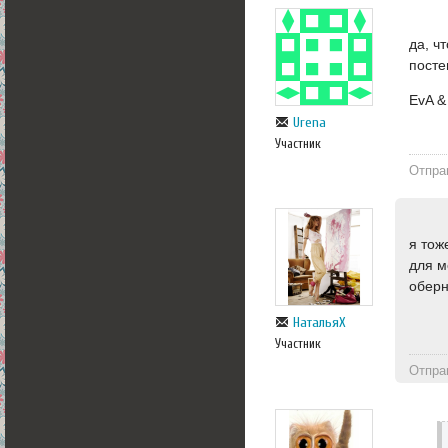
да, ч
посте
EvA &
Urena
Участник
Отпра
я тож
для м
оберн
НатальяХ
Участник
Отпра