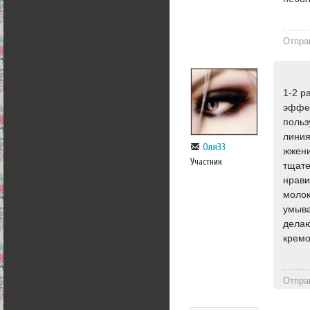
Отпра
1-2 р
эффек
польз
линия
Оля33
жжени
Участник
тщате
нрави
молок
умыва
делаю
кремо
Отпра