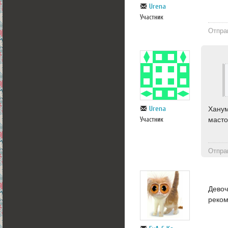
Urena
Участник
Отпра
Urena
Ханум
Участник
масто
Отпра
Девоч
реком