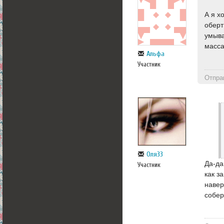
А я х
оберт
умыва
масса
Альфа
Участник
Отпра
Оля33
Да-да
Участник
как з
навер
собер