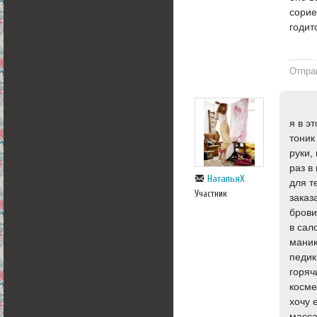
сорие
годит
Отпра
я в э
тоник
руки,
раз в
НатальяХ
для т
Участник
заказ
брови
в сал
маник
педик
горяч
косме
хочу 
масса