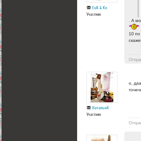
EvA & Ko
Участник
. А м
10 по
скажет
Отпра
о, да
точеч
НатальяХ
Участник
Отпра