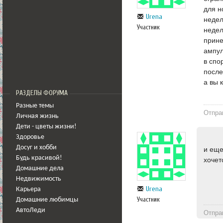
для н
Urena
недел
Участник
недел
прине
ампул
в спо
после
а вы 
РАЗДЕЛЫ ФОРУМА
Разные темы
Отпра
Личная жизнь
Дети - цветы жизни!
Здоровье
Досуг и хобби
и еще
Будь красивой!
хочет
Домашние дела
Недвижимость
Urena
Карьера
Участник
Домашние любимцы
АвтоЛеди
Отпра