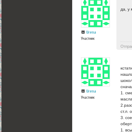
да, у
Urena
Участник
Отпра
кстат
нашла
шокол
снача
Urena
1. см
Участник
масл
2.раз
ст.л.
3. со
оберт
1. вс