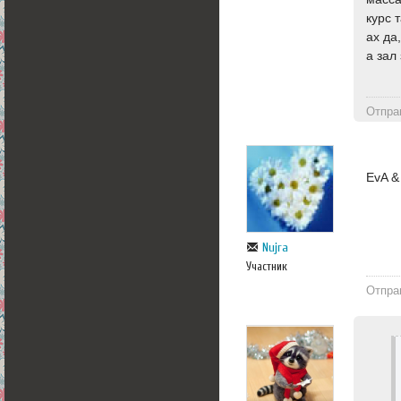
курс 
ах да
а зал
Отпра
EvA &
Nujra
Участник
Отпра