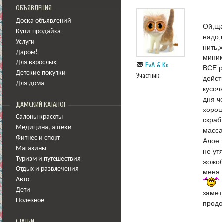
ОБЪЯВЛЕНИЯ
Доска объявлений
Ой,ща
Купи-продайка
надо
Услуги
нить,
Даром!
миним
Для взрослых
EvA & Ko
ВСЕ р
Детские покупки
Участник
дейст
Для дома
кусоч
дня ч
ДАМСКИЙ КАТАЛОГ
хорош
Салоны красоты
скраб
Медицина
,
аптеки
масса
Фитнес и спорт
Алое 
Магазины
не ут
Туризм и путешествия
жожоб
Отдых и развлечения
меня 
Авто
Дети
замет
Полезное
продо
СТАТЬИ