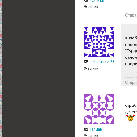
EvA & Ko
Участник
Отпра
я люб
преед
"Турц
салон
pishalnikova33
погул
Участник
Отпра
скраб
детск
TanyaN
Участник