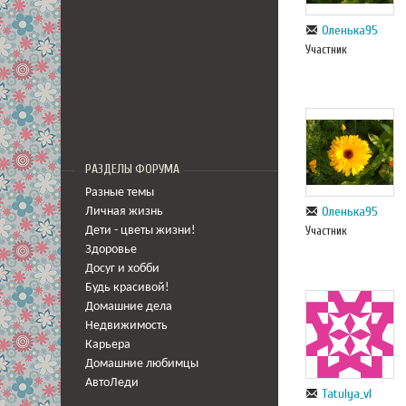
Оленька95
Участник
РАЗДЕЛЫ ФОРУМА
Разные темы
Оленька95
Личная жизнь
Участник
Дети - цветы жизни!
Здоровье
Досуг и хобби
Будь красивой!
Домашние дела
Недвижимость
Карьера
Домашние любимцы
АвтоЛеди
Tatulya_vl