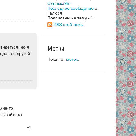
Оленька95
Последнее сообщение
от
Галюся
Подписаны на тему - 1
RSS этой темы
видеться, но я
Метки
оде, а с другой
Пока нет
меток
.
акие-то
азывайте от
+1