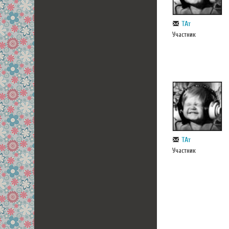
ТАт
Участник
ТАт
Участник