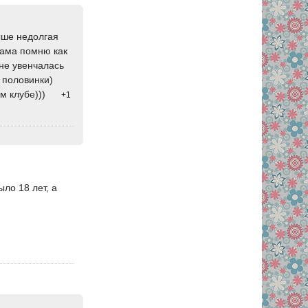
выше недолгая
 Сама помню как
 не увенчалась
 половинки)
м клубе)))
+1
ыло 18 лет, а