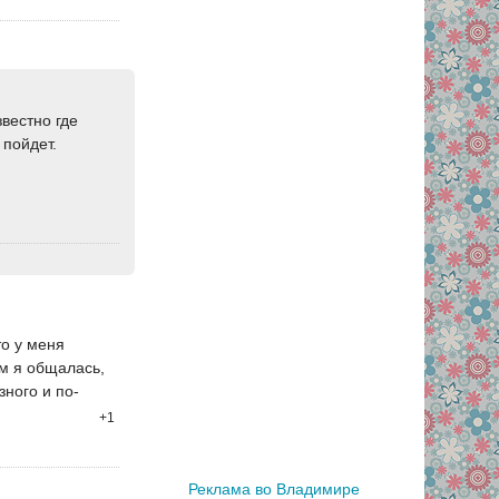
вестно где
 пойдет.
то у меня
ем я общалась,
зного и по-
+1
Реклама во Владимире