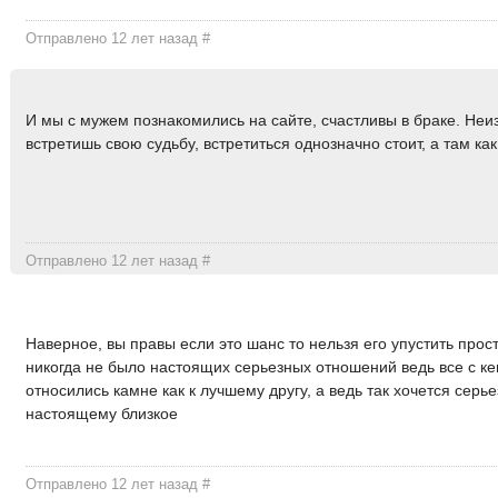
Отправлено 12 лет назад
#
И мы с мужем познакомились на сайте, счастливы в браке. Неиз
встретишь свою судьбу, встретиться однозначно стоит, а там как
Отправлено 12 лет назад
#
Наверное, вы правы если это шанс то нельзя его упустить прос
никогда не было настоящих серьезных отношений ведь все с к
относились камне как к лучшему другу, а ведь так хочется серье
настоящему близкое
Отправлено 12 лет назад
#