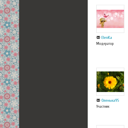
ElenKa
Модератор
Оленька95
Участник