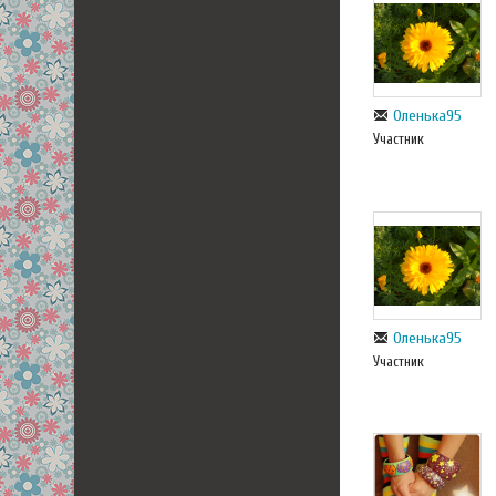
Оленька95
Участник
Оленька95
Участник