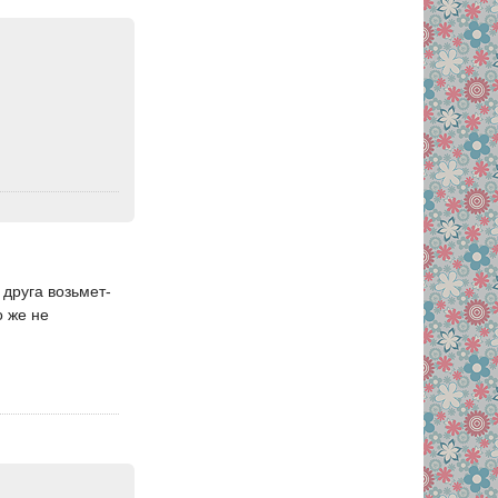
 друга возьмет-
о же не