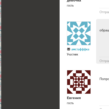
девочка
гость
Отпра
обращ
амстафффка
Участник
Отпра
Попро
Евгения
гость