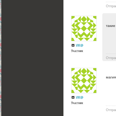
Отпра
такие
VIK@
Участник
Отпра
магия
VIK@
Участник
Отпра