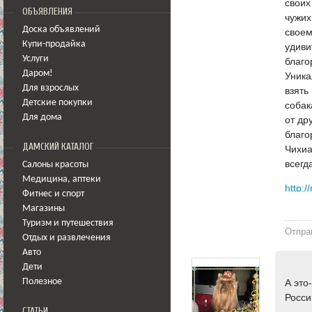
своих
ОБЪЯВЛЕНИЯ
чужих
Доска объявлений
своем
Купи-продайка
удиви
Услуги
благо
Даром!
Уника
Для взрослых
взять
Детские покупки
собак
Для дома
от др
благо
ДАМСКИЙ КАТАЛОГ
Чихиа
всегд
Салоны красоты
Медицина
,
аптеки
http:/
Фитнес и спорт
Магазины
Туризм и путешествия
Отпра
Отдых и развлечения
Авто
Дети
Полезное
А это
Росс
СТАТЬИ