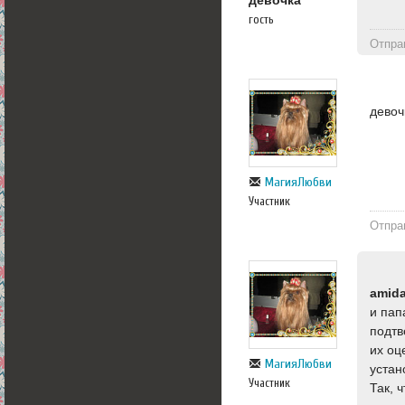
девочка
гость
Отпра
девоч
МагияЛюбви
Участник
Отпра
amid
и пап
подтв
их оц
МагияЛюбви
устан
Участник
Так, 