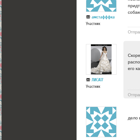
придт
собак
амстафффка
Участник
Отпра
Скоре
распо
его к
ЛИСА17
Участник
Отпра
дело 