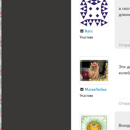
а ско
длинн
Natic
Участник
Отпра
Эти д
колеб
МагияЛюбви
Участник
Отпра
Всегд