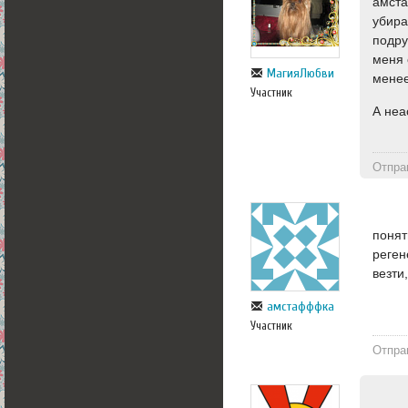
амста
убира
подру
меня 
МагияЛюбви
менее
Участник
А неа
Отпра
понят
реген
везти
амстафффка
Участник
Отпра