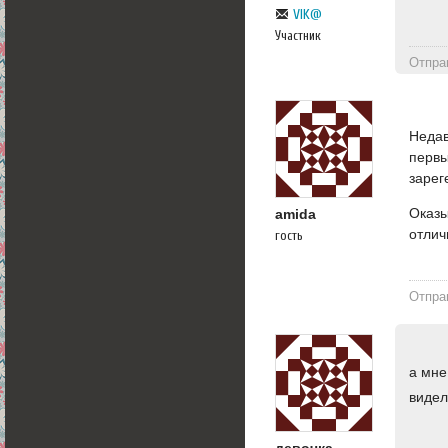
VIK@
Участник
Отпра
Недав
первы
зарег
Оказы
amida
отлич
гость
Отпра
а мне
видел