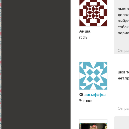
амста
делал
выйде
собак
Аиша
перио
гость
Отпра
шов т
нет,п
амстафффка
Участник
Отпра