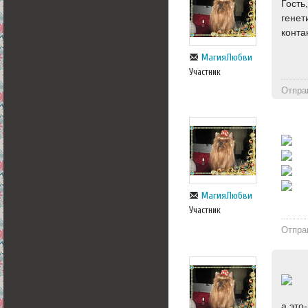
Гость
генет
конта
МагияЛюбви
Участник
Отпра
МагияЛюбви
Участник
Отпра
а это