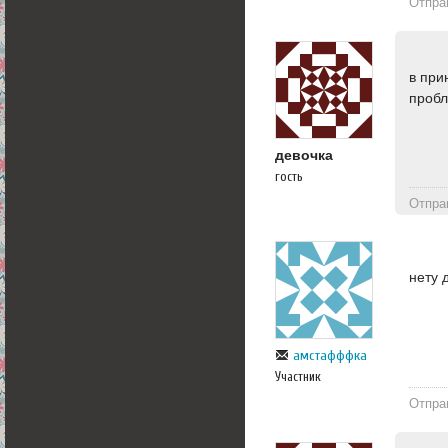
Отпра
в при
пробл
девочка
гость
Отпра
нету 
амстафффка
Участник
Отпра