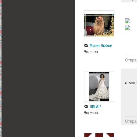
МагияЛюбви
Участник
Отпра
а мне
ЛИСА17
Участник
Отпра