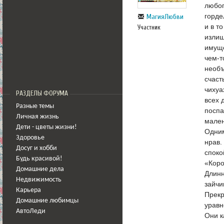
любоп
горде
МагияЛюбви
и в т
Участник
излиш
имуще
чем-т
необъ
счаст
чихуа
РАЗДЕЛЫ ФОРУМА
всех 
Разные темы
поспа
Личная жизнь
мален
Дети - цветы жизни!
Одним
Здоровье
нрав.
Досуг и хобби
споко
Будь красивой!
«Коро
Домашние дела
Длинн
Недвижимость
зайчи
Карьера
Прекр
Домашние любимцы
уравн
АвтоЛеди
Они к