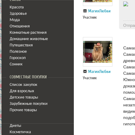
Красота
МагияЛюбви
Здоровье
Участник
Мода
Отпра
Отношения
Комнатные растения
Домашние животные
Путешествия
Самая
Полезное
Самая
Гороскоп
древн
Сонник
Самая
МагияЛюбви
Самая
СОВМЕСТНЫЕ ПОКУПКИ
Участник
Южной
Список закупок
доказ
Для взрослых
помощ
Детские товары
Самая
Зарубежные покупки
незат
Прочие товары
видим
подоб
гипот
Диеты
Косметичка