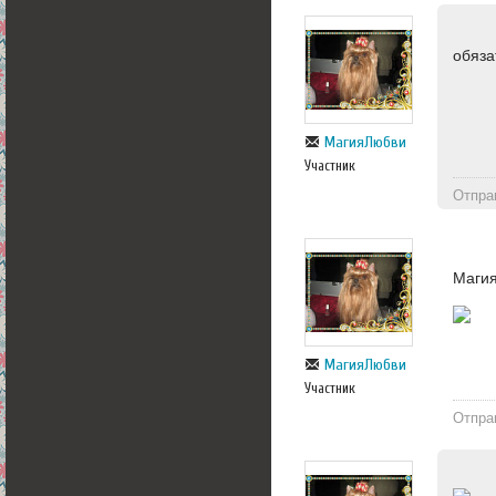
обяза
МагияЛюбви
Участник
Отпра
Магия
МагияЛюбви
Участник
Отпра