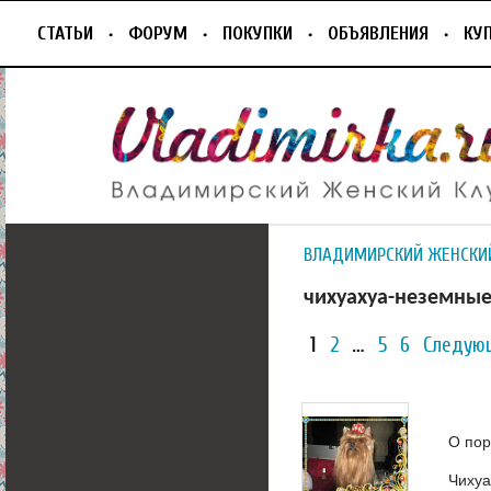
СТАТЬИ
ФОРУМ
ПОКУПКИ
ОБЪЯВЛЕНИЯ
КУ
ВЛАДИМИРСКИЙ ЖЕНСКИ
чихуахуа-неземные
1
2
…
5
6
Следую
О пор
Чихуа