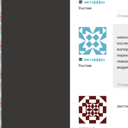
амстафффка
Участник
Отпра
немно
после
матер
перек
амстафффка
левом
Участник
жидки
Отпра
амста