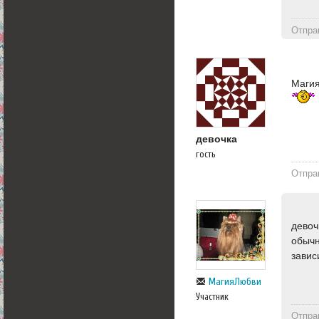
Отпра
Магия
девочка
гость
Отпра
девоч
обычн
завис
МагияЛюбви
Участник
Отпра