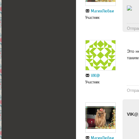
МагияЛюбви
Участник
Отпра
Это н
таким
VIK@
Участник
Отпра
VIK@
МагияЛюбви