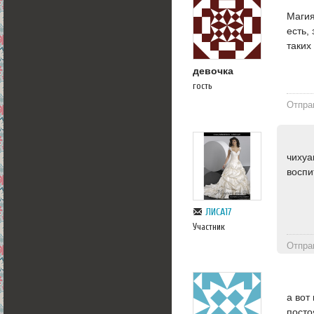
Магия
есть,
таких
девочка
гость
Отпра
чихуа
воспи
ЛИСА17
Участник
Отпра
а вот
посто