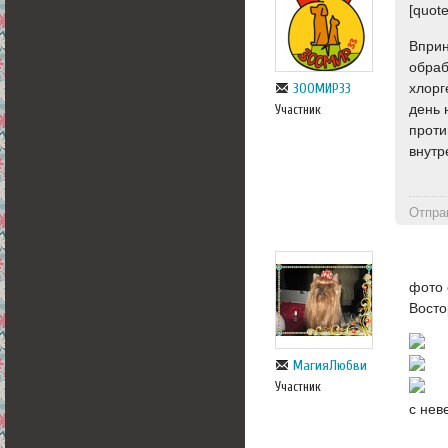
[quote
Вприн
обраб
хлорг
ЗООМИР33
день 
Участник
проти
внутр
Отпра
фото 
Восто
МагияЛюбви
Участник
с нев