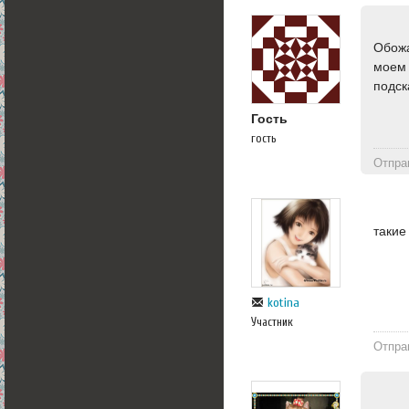
Обожа
моем 
подск
Гость
гость
Отпра
такие
kotina
Участник
Отпра