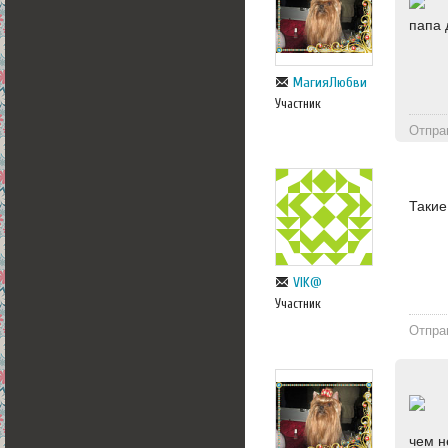
папа 
МагияЛюбви
Участник
Отпра
Такие
VIK@
Участник
Отпра
чем н