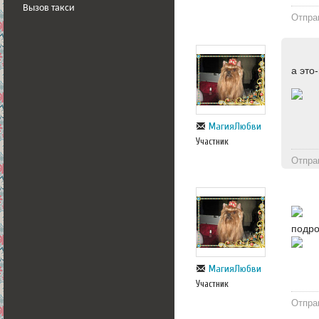
Вызов такси
Отпра
а это
МагияЛюбви
Участник
Отпра
подр
МагияЛюбви
Участник
Отпра