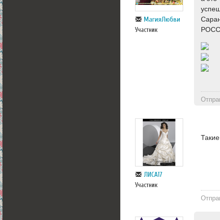
успе
МагияЛюбви
Сара
РОСС
Участник
Отпра
Такие
ЛИСА17
Участник
Отпра