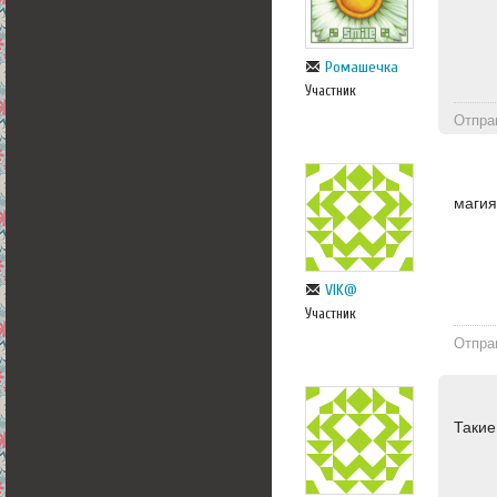
Ромашечка
Участник
Отпра
магия
VIK@
Участник
Отпра
Такие