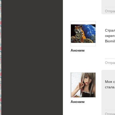
Отпра
Страл
окреп
Biomi
Аноним
Отпра
Моя с
стала.
Аноним
Отпра