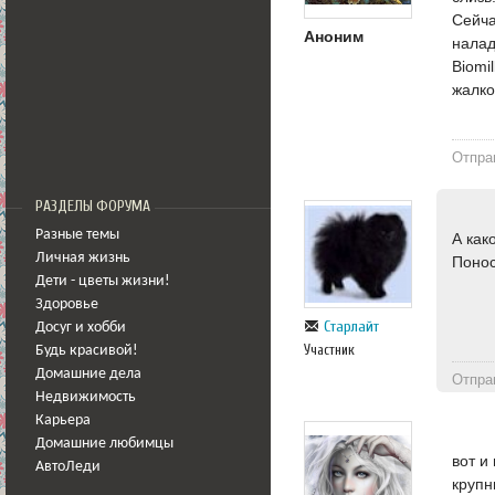
Сейча
Аноним
налад
Biomi
жалко
Отпра
РАЗДЕЛЫ ФОРУМА
Разные темы
А как
Личная жизнь
Понос
Дети - цветы жизни!
Здоровье
Старлайт
Досуг и хобби
Участник
Будь красивой!
Домашние дела
Отпра
Недвижимость
Карьера
Домашние любимцы
вот и
АвтоЛеди
крупн