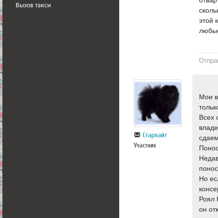
Вызов такси
сколь
этой 
любые
Отпра
Мои в
тольк
Всех 
владе
Старлайт
сдаем
Участник
Понос
Недав
понос
Но ес
консе
Роял 
он от