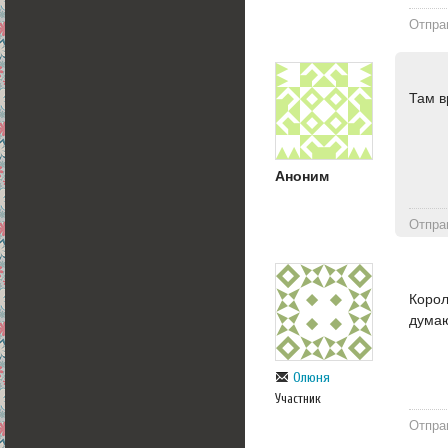
Отпра
Там в
Аноним
Отпра
Корол
думаю
Олюня
Участник
Отпра