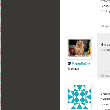
отсут
"иска
ЖКТ у
Отпра
И я у
щенко
МагияЛюбви
Участник
Отпра
Уважа
любим
посмо
практ