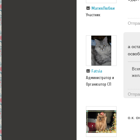
МагияЛюбви
Участник
Отпра
а ост
освоб
Все
Fatsia
жел
Администратор и
Организатор СП
Отпра
о.к. 