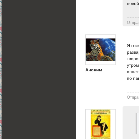
новой
Отпра
Я гли
разва
творо
утром
Аноним
аппет
по па
Отпра