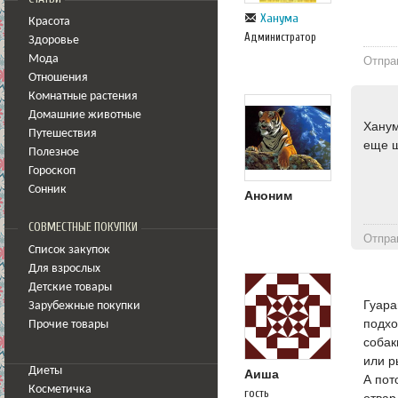
Ханума
Красота
Администратор
Здоровье
Мода
Отпра
Отношения
Комнатные растения
Домашние животные
Ханум
Путешествия
еще 
Полезное
Гороскоп
Сонник
Аноним
СОВМЕСТНЫЕ ПОКУПКИ
Отпра
Список закупок
Для взрослых
Детские товары
Гуара
Зарубежные покупки
подхо
Прочие товары
собак
или р
Диеты
Аиша
А пот
Косметичка
гость
отвар