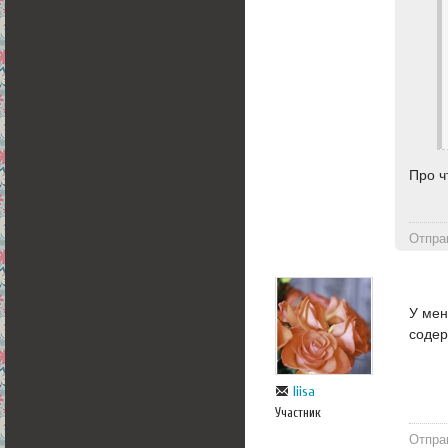
Про ч
Отпра
У мен
содер
liisa
Участник
Отпра