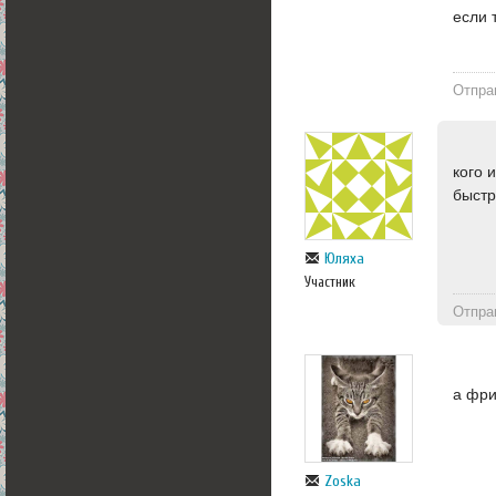
если 
Отпра
кого 
быстр
Юляха
Участник
Отпра
а фри
Zoska