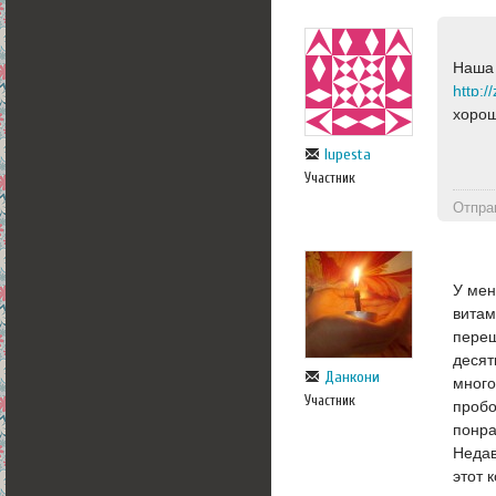
Наша 
хоро
lupesta
Участник
Отпра
У мен
витам
переш
десят
Данкони
много
Участник
пробо
понра
Недав
этот 