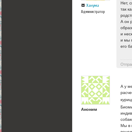
Нет, 
Ханума
так к
Администратор
родст
А он 
образ
и нес
и мы 
его б
Отпра
А у м
расче
куриц
Биоми
Аноним
индив
собак
Мы в 
воня