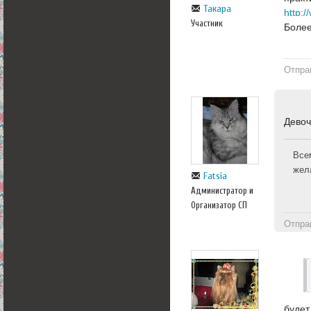
Такара
http:
Участник
Более
Отпра
Девоч
Все
жел
Fatsia
Администратор и
Организатор СП
Отпра
будет