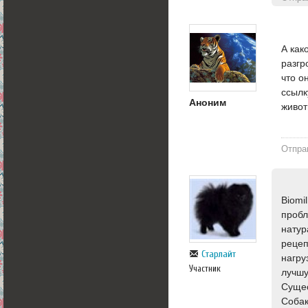
А как
разгр
что о
ссылк
Аноним
живот
Отпра
Biomi
пробл
натур
рецеп
Старлайт
нагру
Участник
лучшу
Сущес
Собак