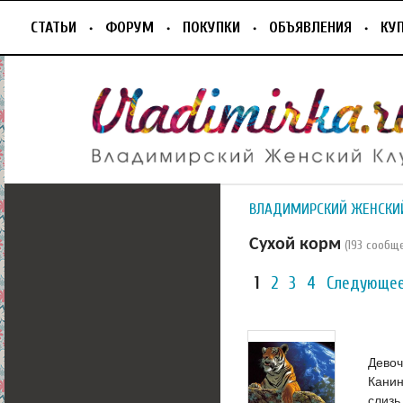
СТАТЬИ
ФОРУМ
ПОКУПКИ
ОБЪЯВЛЕНИЯ
КУ
ВЛАДИМИРСКИЙ ЖЕНСКИ
Сухой корм
(193 сообщ
1
2
3
4
Следующее
Девоч
Канин
слизь