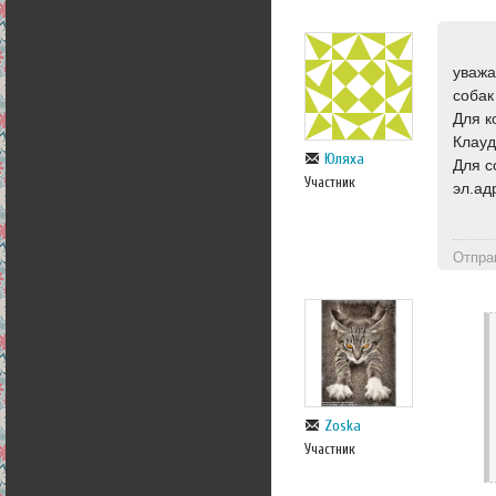
уважа
собак
Для к
Клауд
Юляха
Для с
Участник
эл.а
Отпра
Zoska
Участник