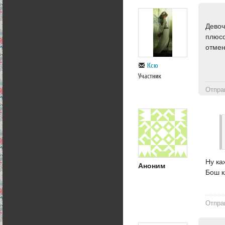
Девоч
плюсо
отмен
Ксю
Участник
Отпра
Ну ка
Аноним
Бош к
Отпра