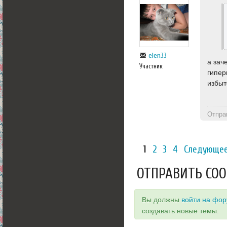
elen33
а зач
Участник
гипер
избыт
Отпра
1
2
3
4
Следующее
ОТПРАВИТЬ СО
Вы должны
войти на фо
создавать новые темы.