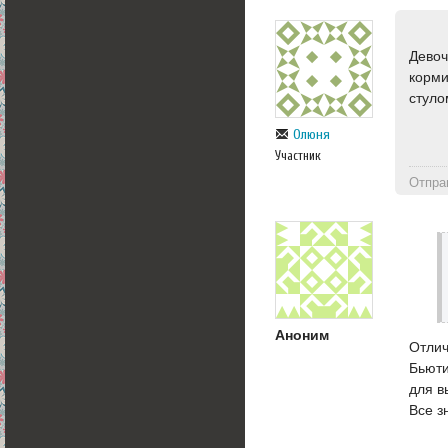
Девоч
корми
стуло
Олюня
Участник
Отпра
Аноним
Отлич
Бьюти
для в
Все з