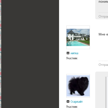
пони
Отпра
Мне е
нитка
Участник
Отпра
Старлайт
Участник