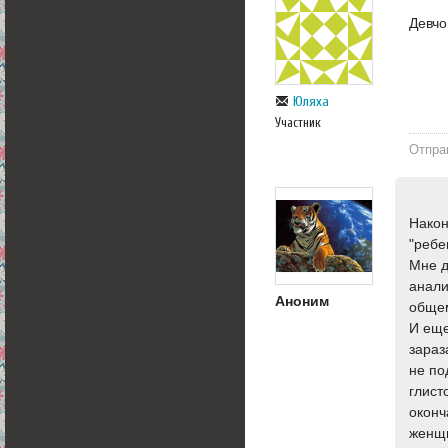
Девчо
Юляха
Участник
Отпра
Након
"ребе
Мне д
анали
Аноним
общем
И еще
зараз
не по
глист
оконч
женщи