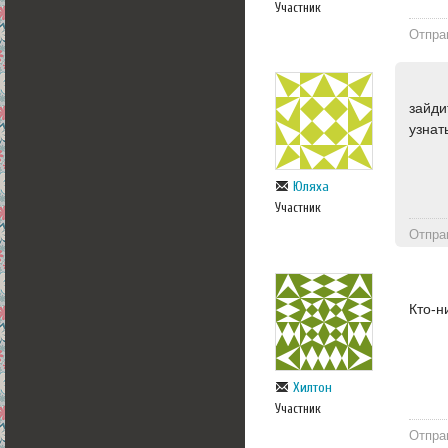
Участник
Отпра
зайди
узнат
Юляха
Участник
Отпра
Кто-н
Хилтон
Участник
Отпра