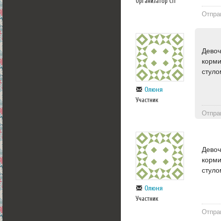
Организатор СП
Отпра
Девоч
корми
стуло
Олюня
Участник
Отпра
Девоч
корми
стуло
Олюня
Участник
Отпра