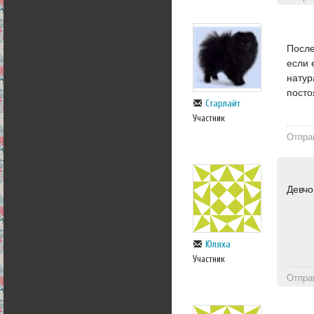
После
если 
натур
посто
Старлайт
Участник
Отпра
Девчо
Юляха
Участник
Отпра