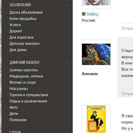
ОБЪЯВЛЕНИЯ
Доска объявлений
Daikiry
Купи-продайка
Участник
Услуги
Отпра
Даром!
Для взрослых
Детские покупки
Старл
Для дома
верну
ДАМСКИЙ КАТАЛОГ
В ине
Все п
Салоны красоты
Аноним
корми
Медицина
,
аптеки
Фитнес и спорт
Магазины
Отпра
Туризм и путешествия
Отдых и развлечения
Авто
Дети
Я сво
Полезное
норм
Но у 
СТАТЬИ