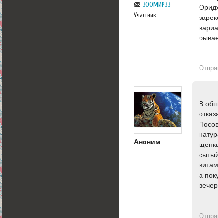
ЗООМИР33
Оридж
Участник
зарек
вариа
бывае
Отпра
В общ
отказ
Посов
натур
Аноним
щенка
сытый
витам
а пок
вечер
Отпра