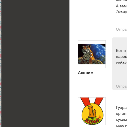
А вам
Экану
Отпра
Вот я
нарек
собак
Аноним
Отпра
Гуара
орган
сухим
совет