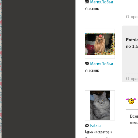
МагияЛюбви
Участник
Отпра
Fatsi
по 1,5
МагияЛюбви
Участник
Отпра
Все
жел
Fatsia
Администратор и