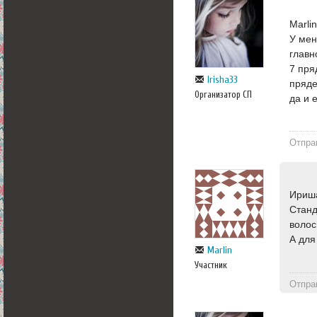
Marli
У мен
главн
7 пря
Irisha33
пряде
Организатор СП
да и 
Отпра
Ириша
Станд
волос
А для
Marlin
Участник
Отпра