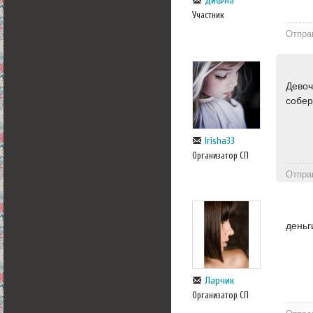
Ди@на
Участник
Отпра
Девоч
собер
Irisha33
Организатор СП
Отпра
деньг
Ларчик
Организатор СП