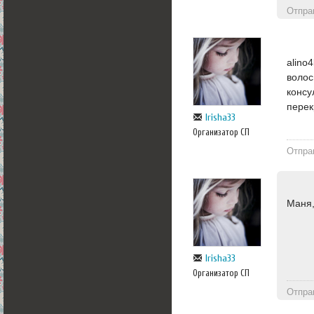
Отпра
alino
волос
консу
перек
Irisha33
Организатор СП
Отпра
Маня,
Irisha33
Организатор СП
Отпра