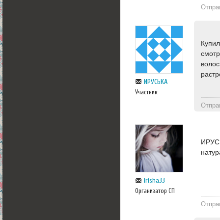
Отпра
Купил
смотр
волос
растр
ИРУСЬКА
Участник
Отпра
ИРУСЬ
натур
Irisha33
Организатор СП
Отпра