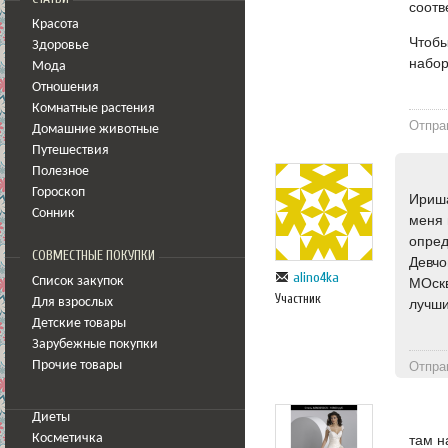
соотв
Красота
Чтобы
Здоровье
набор
Мода
Отношения
Комнатные растения
Отпра
Домашние животные
Путешествия
Полезное
Гороскоп
Ириша
Сонник
меня 
опред
СОВМЕСТНЫЕ ПОКУПКИ
Девчо
alino4ka
Список закупок
МОскв
Участник
Для взрослых
лучши
Детские товары
Зарубежные покупки
Отпра
Прочие товары
Диеты
Косметичка
там н