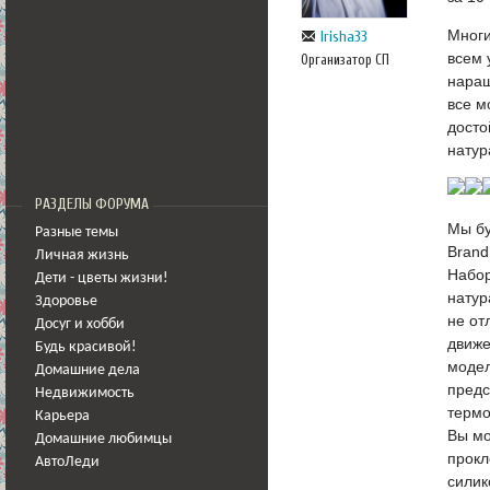
Многи
Irisha33
всем 
Организатор СП
наращ
все м
досто
натур
РАЗДЕЛЫ ФОРУМА
Мы бу
Разные темы
Brand
Личная жизнь
Набор
Дети - цветы жизни!
натур
Здоровье
не от
Досуг и хобби
движе
Будь красивой!
модел
Домашние дела
предс
Недвижимость
термо
Карьера
Вы мо
Домашние любимцы
прокл
АвтоЛеди
силик