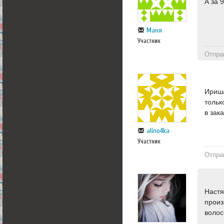
А за 
Маня
Участник
Отпра
Ириша
тольк
в зака
alino4ka
Участник
Отпра
Настя
произ
волос