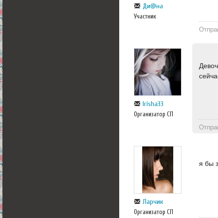
Ди@на
Участник
Отпра
Девоч
сейча
Irisha33
Организатор СП
Отпра
я бы 
Ларчик
Организатор СП