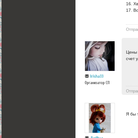
16. Х
17. В
Отпра
Цены 
счет 
Irisha33
Организатор СП
Отпра
Я бы 