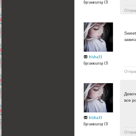
Организатор СП
Отпра
Sweet
завис
Irisha33
Организатор СП
Отпра
Девоч
все р
Irisha33
Организатор СП
Отпра