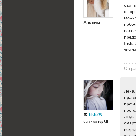
сайт,
с хор
можно
Аноним
небол
волос
предо
Irish
зачем
Отпра
Лена,
прави
прожи
посто
Irisha33
люди 
Организатор СП
смарт
вскры
хоть 