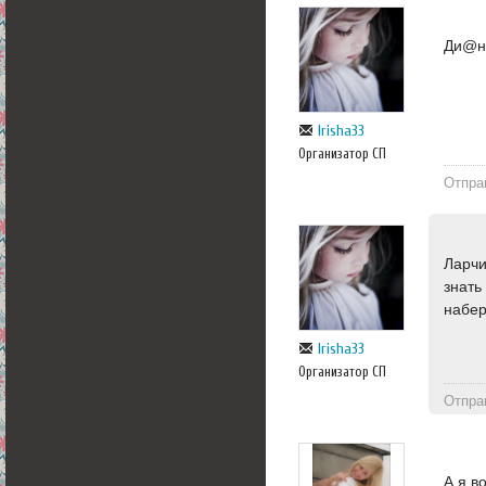
Ди@на
Irisha33
Организатор СП
Отпра
Ларчи
знать
набе
Irisha33
Организатор СП
Отпра
А я в