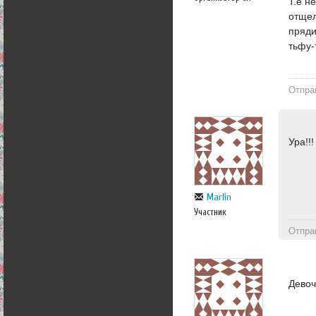
Т.е н
отщел
пряди
тьфу-
Отпра
Ура!!!
Marlin
Участник
Отпра
Девоч