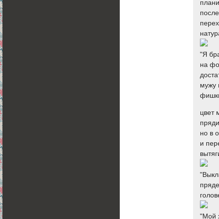
плани
после
перех
натур
"Я бр
на фо
доста
мужу 
фишки
цвет 
пряди
но в 
и пер
вытяг
"Выкл
пряде
голов
"Мой 