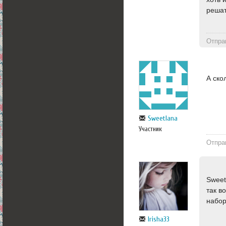
решат
Отпра
А ско
Sweetlana
Участник
Отпра
Sweet
так в
набор
Irisha33