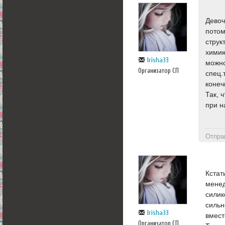
Девоч
потом
струк
химию
Irisha33
можно
Организатор СП
спец.
конеч
Так, 
при н
Отпра
Кстат
менед
силик
сильн
Irisha33
вмест
Организатор СП