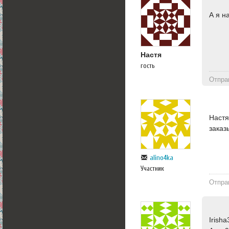
А я н
Настя
гость
Отпра
Настя
заказ
alino4ka
Участник
Отпра
Irish