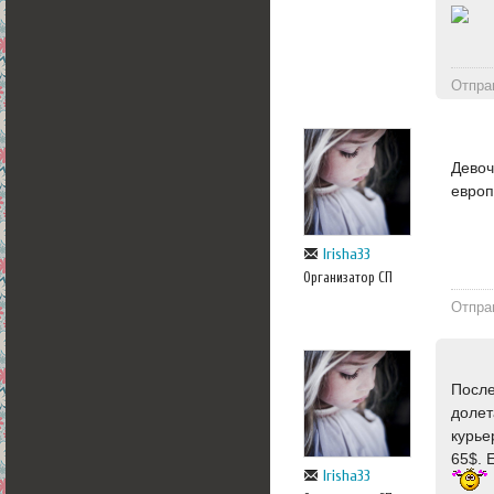
Отпра
Девоч
европ
Irisha33
Организатор СП
Отпра
После
долет
курье
65$. 
Irisha33