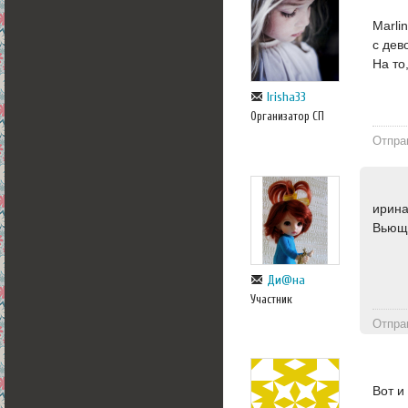
Marli
с дев
На то
Irisha33
Организатор СП
Отпра
ирина
Вьющи
Ди@на
Участник
Отпра
Вот и