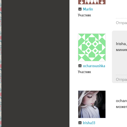
Marlin
Участник
Отпра
Irish
миним
ocharovashka
Участник
Отпра
ochar
может
Irisha33