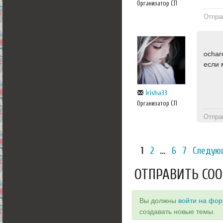
Организатор СП
Отпра
ochar
если 
Irisha33
Организатор СП
Отпра
1
2
…
6
7
Следую
ОТПРАВИТЬ СО
Вы должны
войти на фо
создавать новые темы.