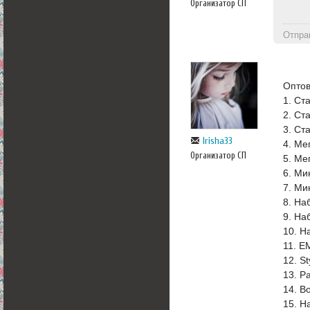
Организатор СП
Отпра
Оптов
1. Ст
2. Ст
3. Ст
Irisha33
4. Ме
Организатор СП
5. Ме
6. Ми
7. Ми
8. На
9. На
10. Н
11. E
12. St
13. Pa
14. В
15. Н