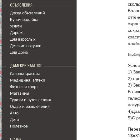
сколь
ОБЪЯВЛЕНИЯ
Волос
Доска объявлений
оттен
Купи-продайка
окраш
Услуги
сокра
Даром!
краси
Для взрослых
плойк
Детские покупки
Для дома
Выбир
Услов
ДАМСКИЙ КАТАЛОГ
1) За
Салоны красоты
2) ор
Медицина
,
аптеки
3) За
Фитнес и спорт
В лич
Магазины
телеф
Туризм и путешествия
натур
Отдых и развлечения
4)Доз
Авто
5)С р
Дети
Полезное
Перев
1$=31
СТАТЬИ