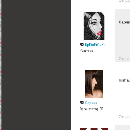
Отпра
Ларчи
БрЮнЕтОчКа
Участник
Отпра
Irish
Ларчик
Организатор СП
Отпра