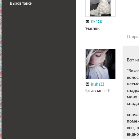
Вызов такси
ЛИСА17
Участник
Отпра
Вот н
"Зака
волос
несмо
Irisha33
гладк
Организатор СП
меня 
спада
снача
помен
все, 
видно