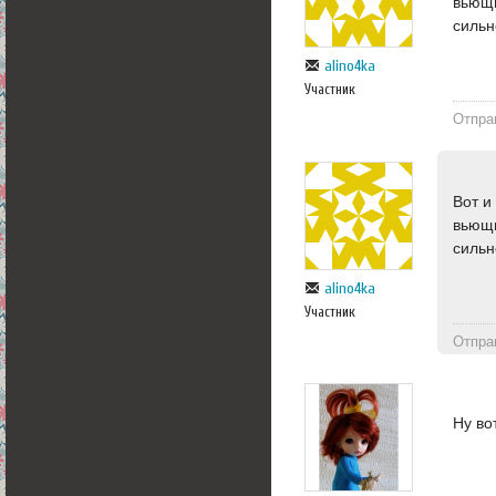
вьющи
сильн
alino4ka
Участник
Отпра
Вот и
вьющи
сильн
alino4ka
Участник
Отпра
Ну во