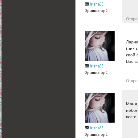
Irisha33
Организатор СП
Отпра
Ларчи
(ник 
свой 
Вас з
Irisha33
Организатор СП
Отпра
Маня,
небол
все с
Irisha33
Организатор СП