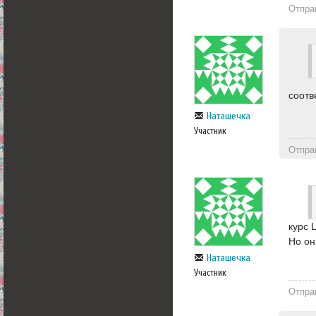
Отпра
соотв
Наташечка
Участник
Отпра
курс 
Но он
Наташечка
Участник
Отпра