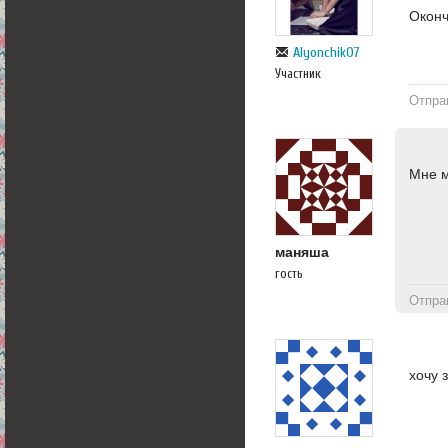
Оконч
Alyonchik07
Участник
Отпра
Мне м
маняша
гость
Отпра
хочу з