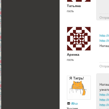
Татьяна
гость
Отпра
Наташ
Аринка
гость
Отпра
Наташ
узнат
Alisa
Участник