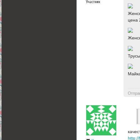
Участник
Женск
цена 
Женск
Трусы
Майка
Отпра
качес