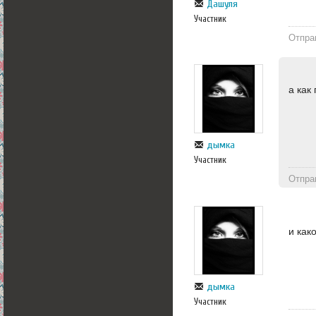
Дашуля
Участник
Отпра
а как
дымка
Участник
Отпра
и как
дымка
Участник