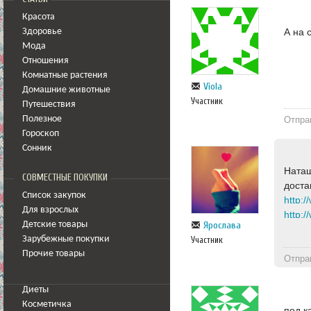
Красота
А на 
Здоровье
Мода
Отношения
Комнатные растения
Viola
Домашние животные
Участник
Путешествия
Отпра
Полезное
Гороскоп
Сонник
Наташ
СОВМЕСТНЫЕ ПОКУПКИ
доста
Список закупок
Для взрослых
Ярослава
Детские товары
Зарубежные покупки
Участник
Прочие товары
Отпра
Диеты
Косметичка
под к