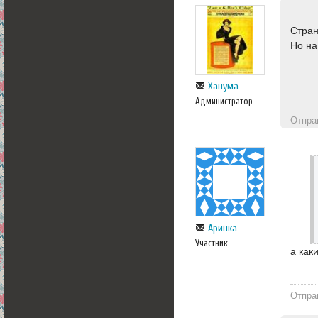
Стран
Но на
Ханума
Администратор
Отпра
Аринка
Участник
а как
Отпра