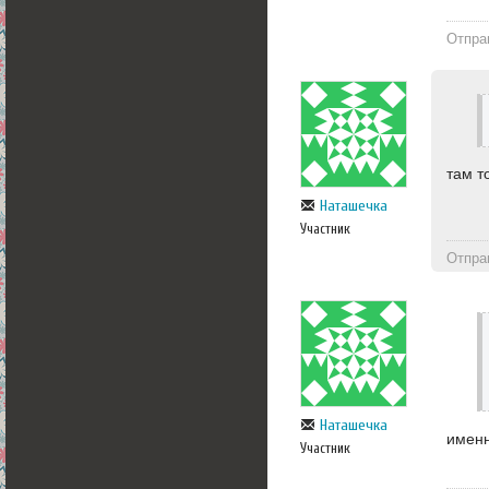
Отпра
там т
Наташечка
Участник
Отпра
Наташечка
именн
Участник