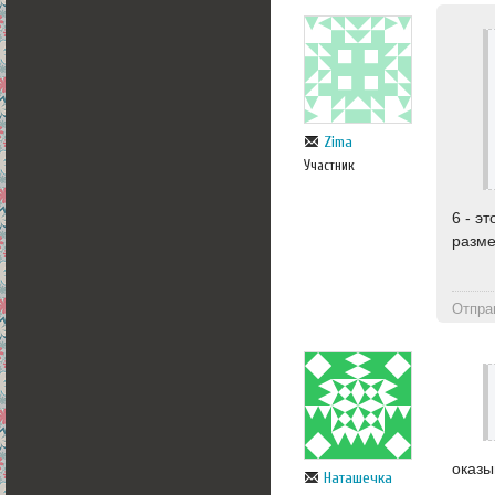
Zima
Участник
6 - э
разм
Отпра
оказы
Наташечка