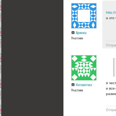
а это
Аринка
Участник
Отпра
я чес
Наташечка
и все
Участник
разм
Отпра