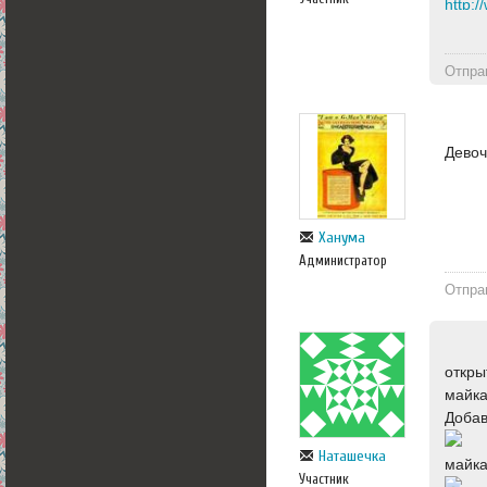
Отпра
Девоч
Ханума
Администратор
Отпра
откры
майка
Добав
Наташечка
майка
Участник