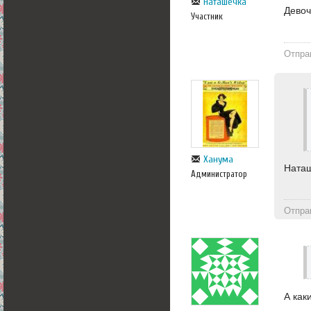
Наташечка
Девоч
Участник
Отпра
Ханума
Наташ
Администратор
Отпра
А как