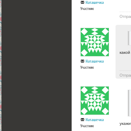
Наташечка
Участник
Отпра
какой
Наташечка
Участник
Отпра
Наташечка
укажи
Участник