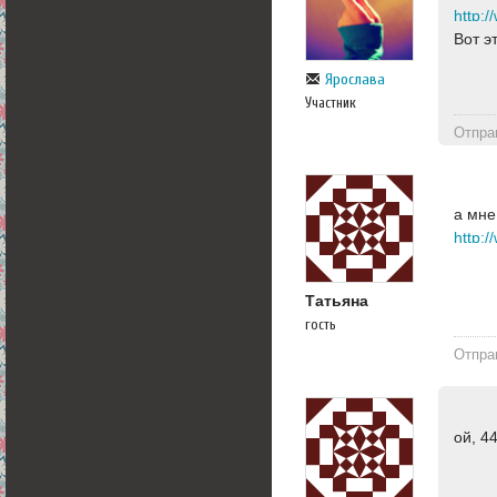
Вот э
Ярослава
Участник
Отпра
а мне
Татьяна
гость
Отпра
ой, 4