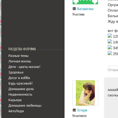
Оргра
Наташечка
Оплат
Участник
Белье
Жду в
вот ф
12
14
34
РАЗДЕЛЫ ФОРУМА
25
Разные темы
Личная жизнь
Дети - цветы жизни!
Отпра
Здоровье
Досуг и хобби
Будь красивой!
аааай
Домашние дела
сколь
Недвижимость
Карьера
Домашние любимцы
Эстери
АвтоЛеди
Неактивен