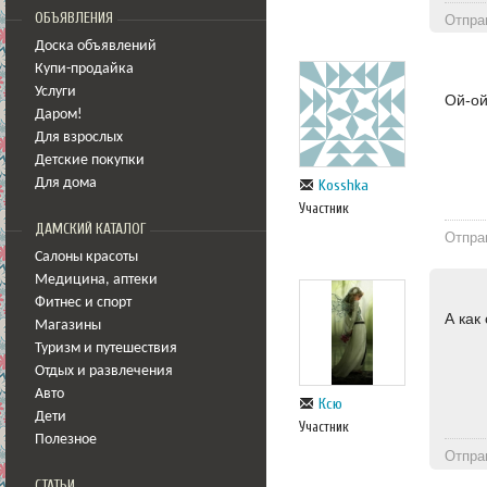
ОБЪЯВЛЕНИЯ
Отпра
Доска объявлений
Купи-продайка
Услуги
Ой-ой
Даром!
Для взрослых
Детские покупки
Для дома
Kosshka
Участник
ДАМСКИЙ КАТАЛОГ
Отпра
Салоны красоты
Медицина
,
аптеки
Фитнес и спорт
А как
Магазины
Туризм и путешествия
Отдых и развлечения
Авто
Ксю
Дети
Участник
Полезное
Отпра
СТАТЬИ