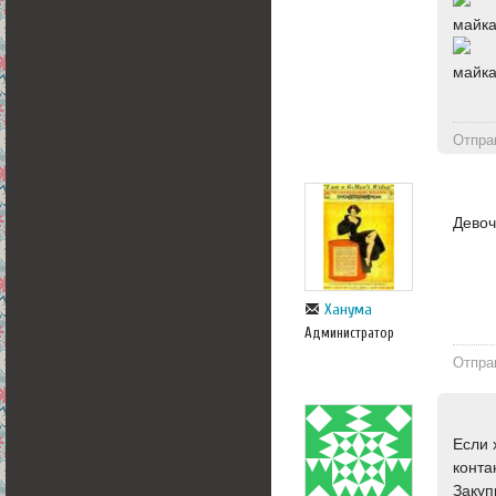
майка
майка
Отпра
Девоч
Ханума
Администратор
Отпра
Если 
конта
Закуп