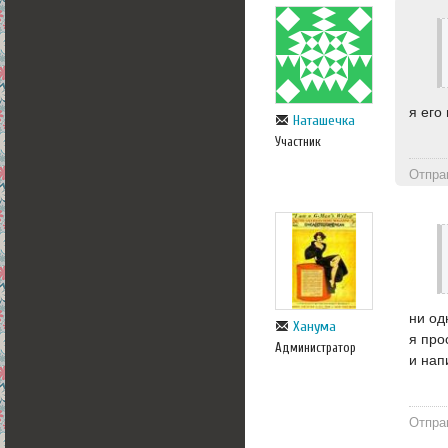
я его
Наташечка
Участник
Отпра
ни од
Ханума
я про
Администратор
и нап
Отпра