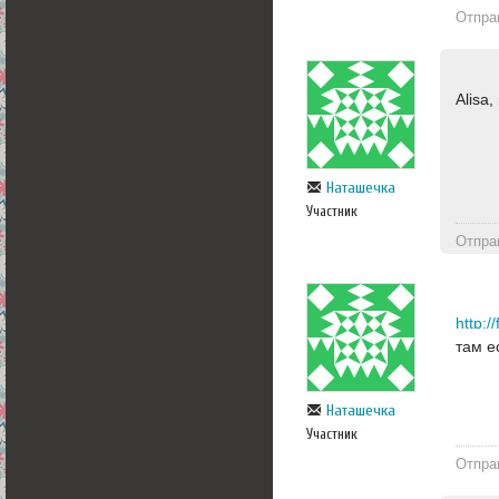
Отпра
Alisa
Наташечка
Участник
Отпра
там е
Наташечка
Участник
Отпра