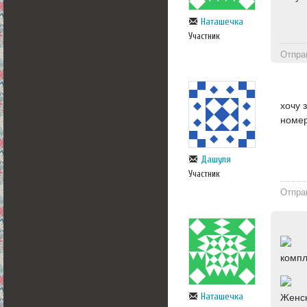
Наташечка
Участник
Отпра
хочу 
номер
Дашуля
Участник
Отпра
компл
Наташечка
Женск