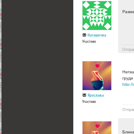
Разме
Наташечка
Участник
Отпра
Наташ
груди
Ярослава
Участник
Отпра
Блина