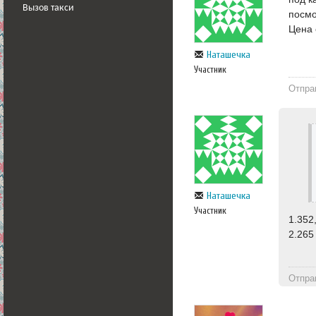
Вызов такси
посмо
Цена 
Наташечка
Участник
Отпра
Наташечка
Участник
1.352
2.265
Отпра