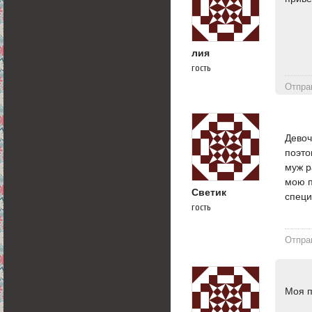
лия
гость
Отпра
Девоч
поэто
муж р
мою п
Светик
специ
гость
Отпра
Моя 