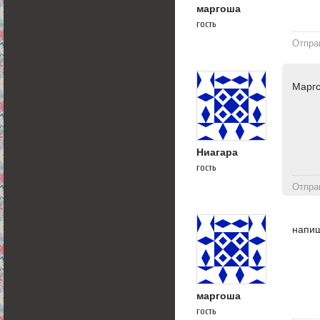
маргоша
гость
Отпра
Марго
Ниагара
гость
Отпра
напиш
маргоша
гость