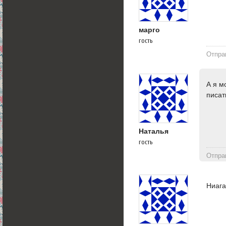
марго
гость
Отпра
А я м
писат
Наталья
гость
Отпра
Ниага