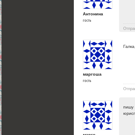
Антонина
гость
Отпра
Галка
маргоша
гость
Отпра
пишу 
юрисп
марго