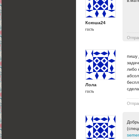
в.мат
Ксюша24
гость
Отпра
пишу 
задач
либо 
абсол
беспл
Лола
сдел
гость
Отпра
Добры
(спец
semen