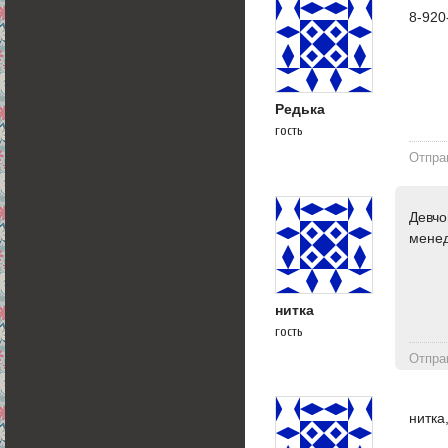
8-920
Редька
гость
Отпра
Девчо
менед
нитка
гость
Отпра
нитка