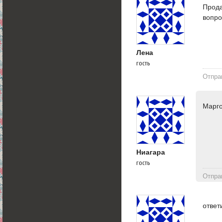
Прода
вопро
Лена
гость
Отпра
Марго
Ниагара
гость
Отпра
ответ