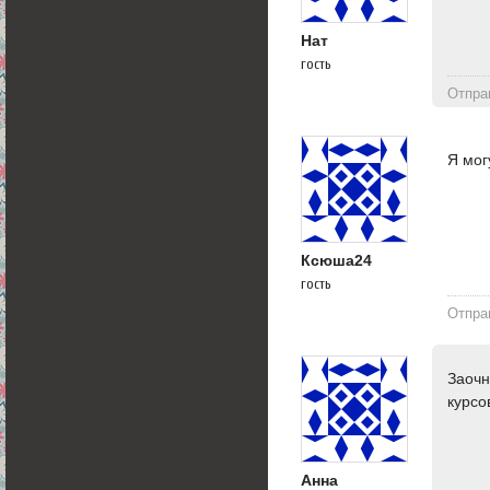
Нат
гость
Отпра
Я мог
Ксюша24
гость
Отпра
Заочн
курсо
Анна