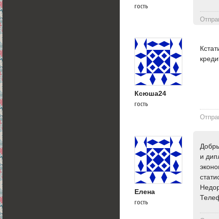
гость
Отпра
Кстат
креди
Ксюша24
гость
Отпра
Добры
и дип
эконо
стати
Недор
Елена
Телеф
гость