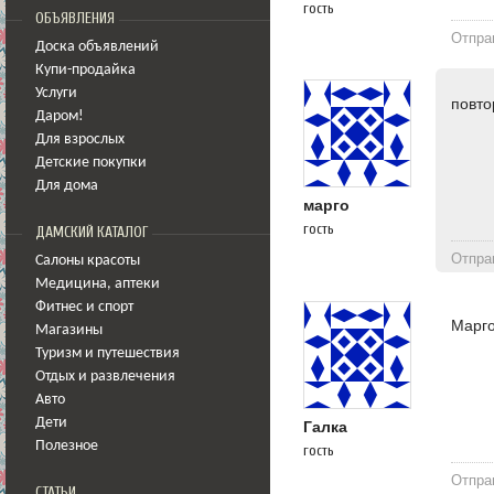
гость
ОБЪЯВЛЕНИЯ
Отпра
Доска объявлений
Купи-продайка
Услуги
повто
Даром!
Для взрослых
Детские покупки
Для дома
марго
гость
ДАМСКИЙ КАТАЛОГ
Отпра
Салоны красоты
Медицина
,
аптеки
Фитнес и спорт
Марго
Магазины
Туризм и путешествия
Отдых и развлечения
Авто
Дети
Галка
Полезное
гость
Отпра
СТАТЬИ