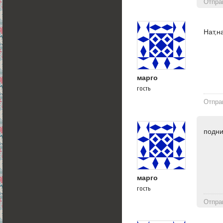
Отпра
Нат,н
марго
гость
Отпра
подн
марго
гость
Отпра