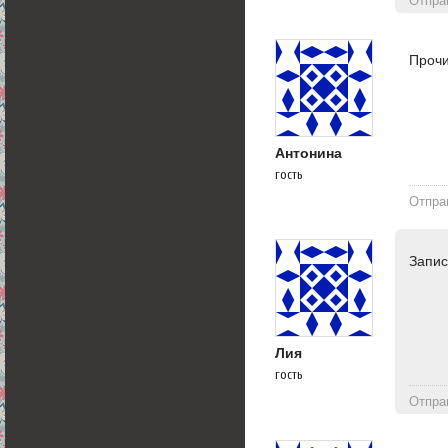
Отпра
Прочи
Антонина
гость
Отпра
Запис
Лия
гость
Отпра