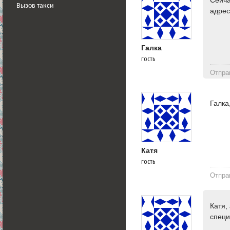
Сейча
Вызов такси
адрес
Галка
гость
Отпра
Галка
Катя
гость
Отпра
Катя,
специ