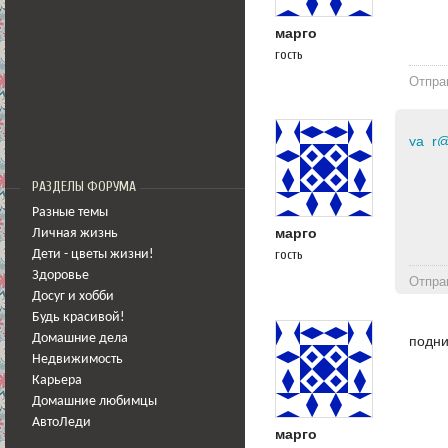
марго
гость
Отпра
ya_r@
РАЗДЕЛЫ ФОРУМА
Разные темы
марго
Личная жизнь
гость
Дети - цветы жизни!
Здоровье
Отпра
Досуг и хобби
Будь красивой!
Домашние дела
подн
Недвижимость
Карьера
Домашние любимцы
АвтоЛеди
марго