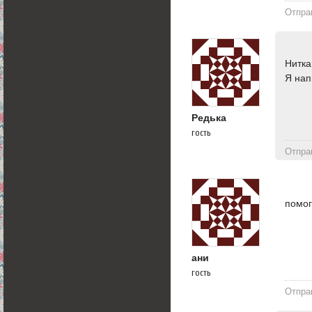
Отпра
Нитка
Я нап
Редька
гость
Отпра
помог
ани
гость
Отпра