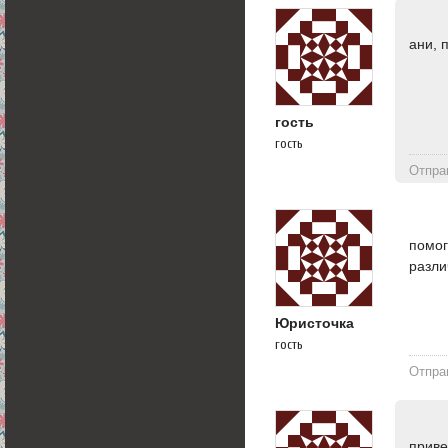
ани, 
гость
гость
Отпра
помог
разли
Юристочка
гость
Отпра
приве