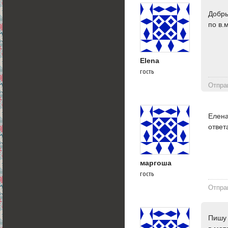
Добры
по в.
Elena
гость
Отпра
Елена
ответ
маргоша
гость
Отпра
Пишу 