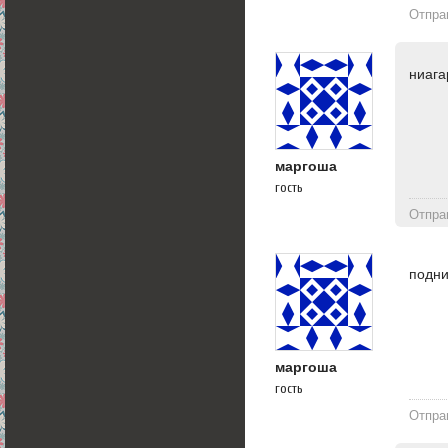
Отпра
ниага
маргоша
гость
Отпра
подн
маргоша
гость
Отпра