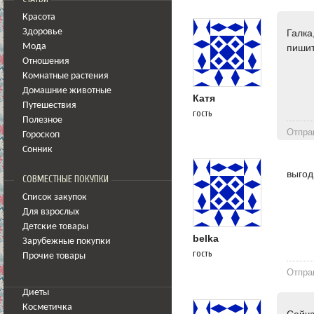
Красота
Здоровье
Галка
Мода
пишит
Отношения
Комнатные растения
Домашние животные
Катя
Путешествия
гость
Полезное
Отпра
Гороскоп
Сонник
выгод
СОВМЕСТНЫЕ ПОКУПКИ
Список закупок
Для взрослых
Детские товары
belka
Зарубежные покупки
гость
Прочие товары
Отпра
Диеты
Косметичка