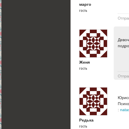
марго
гость
Отпра
Девоч
подро
Женя
гость
Отпра
Юрисп
Психо
:
nata
Редька
гость