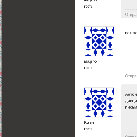
гость
Отпра
вот п
марго
гость
Отпра
Антон
дисци
письм
Катя
гость