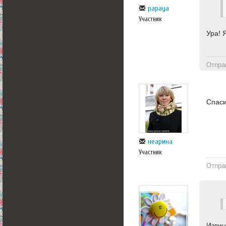
papaya
Участник
Ура! 
Отпра
Спаси
неарина
Участник
Отпра
Извин