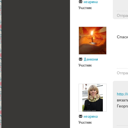
неарина
Участник
Отпра
Спаси
Данкони
Участник
Отпра
http:/
вязат
Георг
неарина
Участник