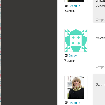
вязат
соизм
неарина
Участник
Отпра
научи
Denev
Участник
Отпра
Занят
неарина