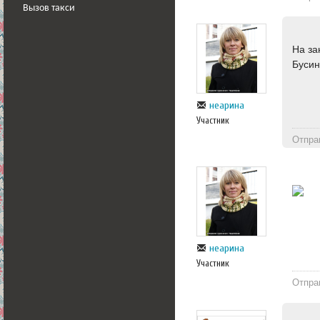
Вызов такси
На за
Бусин
неарина
Участник
Отпра
неарина
Участник
Отпра