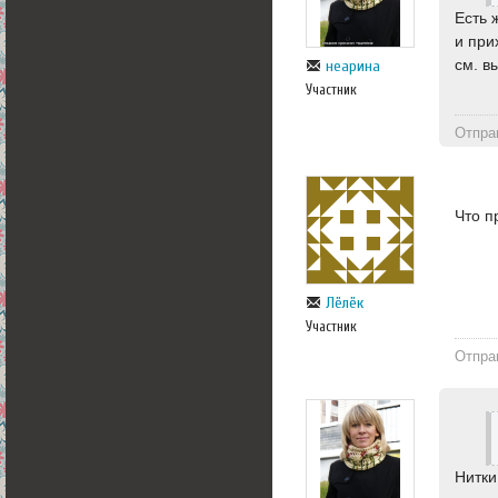
Есть 
и при
см. в
неарина
Участник
Отпра
Что п
Лёлёк
Участник
Отпра
Нитки