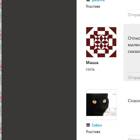
Участник
Отпра
Отпис
мален
сказа
Маша
гость
Отпра
Спаси
Зайка
Участник