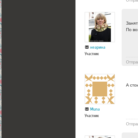
Отпра
Занят
По во
неарина
Участник
Отпра
А сто
Muna
Участник
Отпра