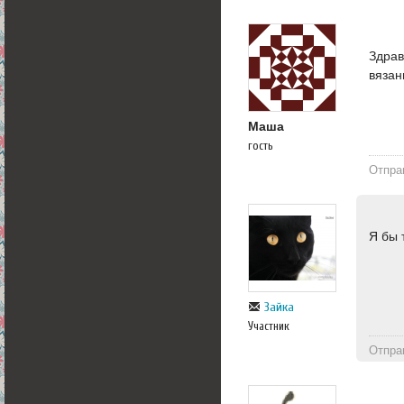
Здрав
вяза
Маша
гость
Отпра
Я бы 
Зайка
Участник
Отпра