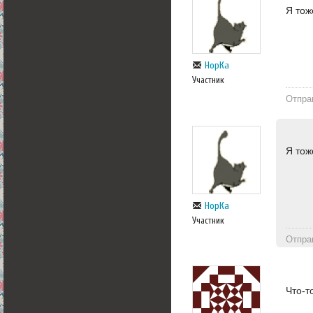
Я тож
НорКа
Участник
Отпра
Я тож
НорКа
Участник
Отпра
Что-т