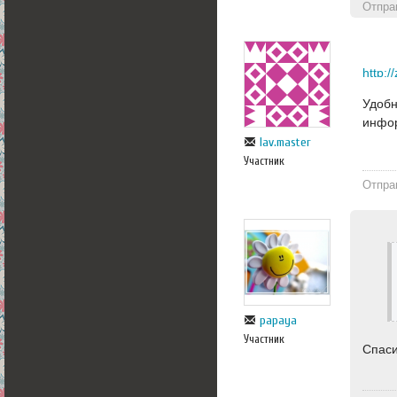
Отпра
http:
Удобн
инфор
lav.master
Участник
Отпра
papaya
Участник
Спаси