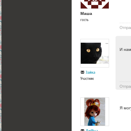
Маша
гость
Отпра
И нам
Зайка
Участник
Отпра
Я мог
Ди@на