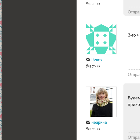
Участник
Отпра
3-го 
Denev
Участник
Отпра
Будем
прихо
неарина
Участник
Отпра