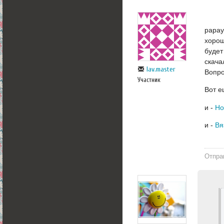
papay
хорош
будет
скача
lav.master
Вопро
Участник
Вот е
и -
и -
Вя
Отпра