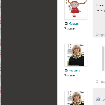
Тоже 
октяб
Машуня
Участник
Отпра
неарина
Участник
Отпра
нау