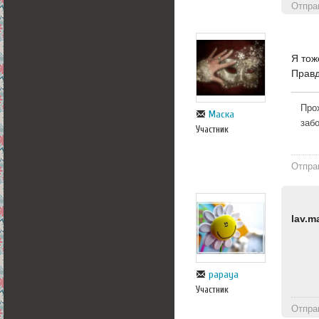
Отпра
Я тож
Правд
Про
Маска
заб
Участник
Отпра
lav.m
papaya
Участник
Отпра