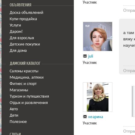
Участник
ОБЪЯВЛЕНИЯ
Отпра
Доска объявлений
Купи-продайка
Услуги
Даром!
а там
Для взрослых
вяжу 
Детские покупки
научи
Для дома
juli
Участник
ДАМСКИЙ КАТАЛОГ
Отпра
Салоны красоты
Медицина
,
аптеки
Фитнес и спорт
Магазины
Туризм и путешествия
Отдых и развлечения
Авто
Дети
неарина
Полезное
Участник
Отпра
СТАТЬИ