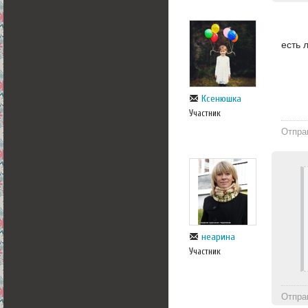
есть 
Ксенюшка
Участник
Отпра
неарина
Участник
Отпра