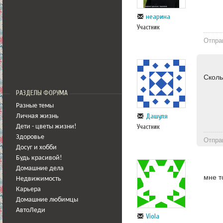
неарина
Участник
Отпра
Сколь
РАЗДЕЛЫ ФОРУМА
Разные темы
Дашуля
Личная жизнь
Участник
Дети - цветы жизни!
Здоровье
Отпра
Досуг и хобби
Будь красивой!
Домашние дела
мне т
Недвижимость
Карьера
Домашние любимцы
АвтоЛеди
Viola