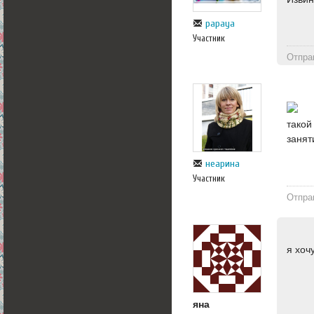
papaya
Участник
Отпра
такой
занят
неарина
Участник
Отпра
я хоч
яна