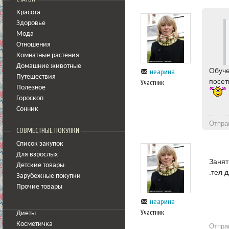
Красота
Здоровье
Мода
Отношения
Комнатные растения
Домашние животные
Обуче
неарина
Путешествия
посет
Участник
Полезное
Гороскоп
Сонник
Отпра
СОВМЕСТНЫЕ ПОКУПКИ
Список закупок
Для взрослых
Занят
Детские товары
.тел 
Зарубежные покупки
Прочие товары
неарина
Участник
Диеты
Косметичка
Отпра