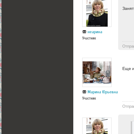
Занят
неарина
Участник
Отпра
Еще и
Марина Юрьевна
Участник
Отпра