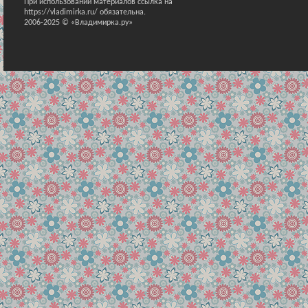
При использовании материалов ссылка на
https://vladimirka.ru/ обязательна.
2006-2025 © «Владимирка.ру»