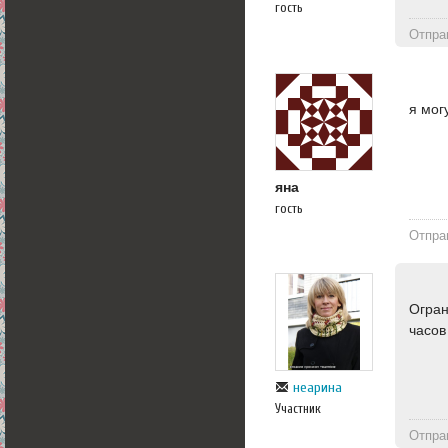
гость
Отпра
я мог
яна
гость
Отпра
Огран
часов
неарина
Участник
Отпра