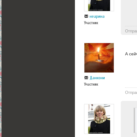
неарина
Участник
Отпра
А сей
Данкони
Участник
Отпра