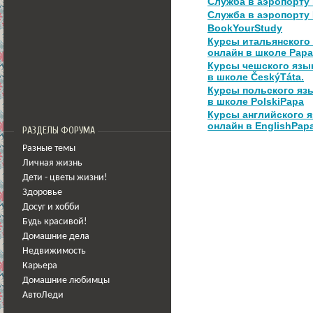
Служба в аэропорту
Служба в аэропорту
BookYourStudy
Курсы итальянского
онлайн в школе PapaI
Курсы чешского язы
в школе ČeskýTáta.
Курсы польского яз
в школе PolskiPapa
Курсы английского 
онлайн в EnglishPap
РАЗДЕЛЫ ФОРУМА
Разные темы
Личная жизнь
Дети - цветы жизни!
Здоровье
Досуг и хобби
Будь красивой!
Домашние дела
Недвижимость
Карьера
Домашние любимцы
АвтоЛеди