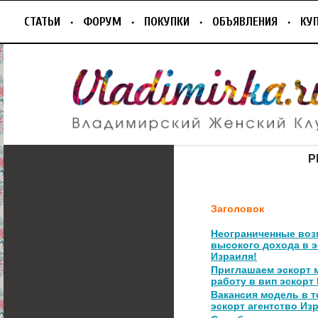
СТАТЬИ
ФОРУМ
ПОКУПКИ
ОБЪЯВЛЕНИЯ
КУ
Р
Заголовок
Неограниченные воз
высокого дохода в э
Израиля!
Приглашаем эскорт 
работу в вип эскорт
Вакансия модель в 
эскорт агентство Из