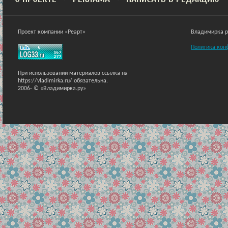
Проект компании «Реарт»
Владимирка ра
Политика кон
При использовании материалов ссылка на
https://vladimirka.ru/ обязательна.
2006-
© «Владимирка.ру»