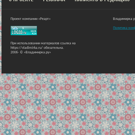
Проект компании «Реарт»
Владимирка ра
Политика кон
При использовании материалов ссылка на
https://vladimirka.ru/ обязательна.
2006-
© «Владимирка.ру»