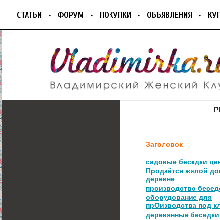
СТАТЬИ
ФОРУМ
ПОКУПКИ
ОБЪЯВЛЕНИЯ
КУ
Р
Заголовок
садовые беседки це
Продаётся жилой до
деревне
производство бесед
оборудование для
прОизводства под к
деревянные беседки