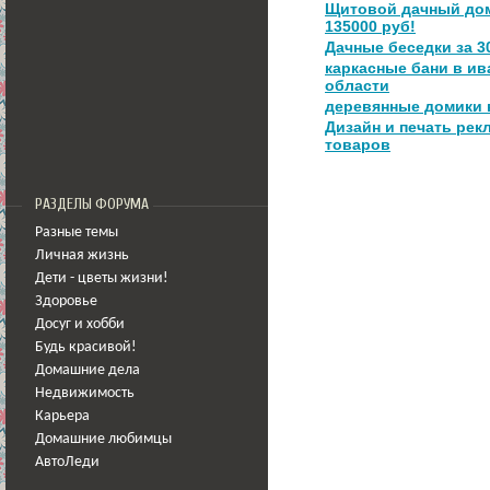
Щитовой дачный дом
135000 руб!
Дачные беседки за 3
каркасные бани в и
области
деревянные домики 
Дизайн и печать ре
товаров
РАЗДЕЛЫ ФОРУМА
Разные темы
Личная жизнь
Дети - цветы жизни!
Здоровье
Досуг и хобби
Будь красивой!
Домашние дела
Недвижимость
Карьера
Домашние любимцы
АвтоЛеди