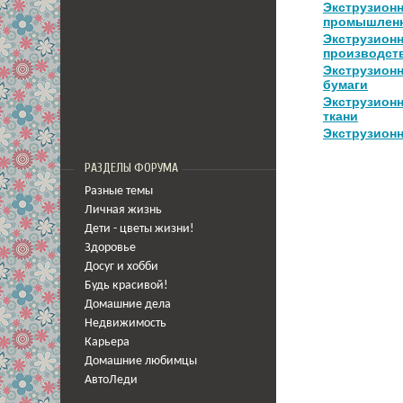
Экструзион
промышленн
Экструзион
производст
Экструзион
бумаги
Экструзион
ткани
Экструзион
РАЗДЕЛЫ ФОРУМА
Разные темы
Личная жизнь
Дети - цветы жизни!
Здоровье
Досуг и хобби
Будь красивой!
Домашние дела
Недвижимость
Карьера
Домашние любимцы
АвтоЛеди