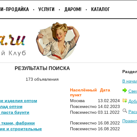
ПИ-ПРОДАЙКА
УСЛУГИ
ДАРОМ!
КАТАЛОГ
РЕЗУЛЬТАТЫ ПОИСКА
Разде
173 объявления
В нача
Населённый
Дата
Све
пункт
е изделия оптом
Москва
13.02.2024
Доб
олад оптом
Повсеместно
14.02.2023
Рас
паста баунти
Повсеместно
03.11.2022
Правил
 ткани, фабрики
Повсеместно
16.08.2022
ие и строительные
Повсеместно
16.08.2022