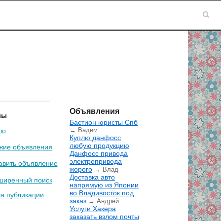
Объявления
лы
Бастион юристы Спб
→ Вадим
ло
Куплю данфосс
любую продукцию
жие объявления
Данфосс привода
электропривода
авить объявление
жорого
→ Влад
Доставка авто
ширенный поиск
напрямую из Японии
во Владивосток под
а публикации
заказ
→ Андрей
Услуги Хакера
заказать взлом почты