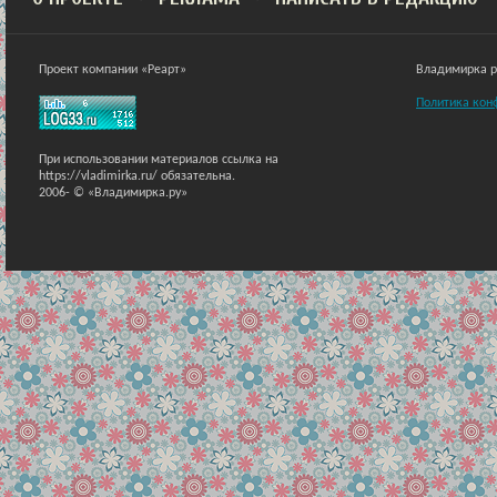
Проект компании «Реарт»
Владимирка ра
Политика кон
При использовании материалов ссылка на
https://vladimirka.ru/ обязательна.
2006-
© «Владимирка.ру»