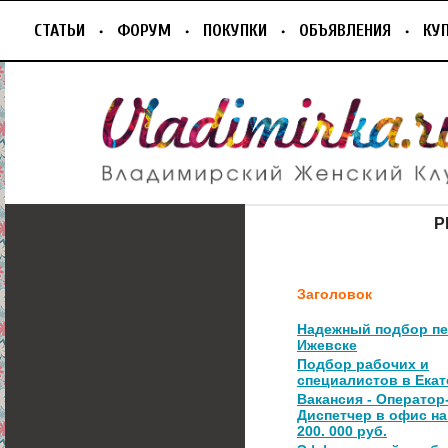
СТАТЬИ
ФОРУМ
ПОКУПКИ
ОБЪЯВЛЕНИЯ
КУ
Р
Заголовок
Надежный подбор пе
Ижевске
Подбор рабочих и
специалистов в Ека
Вакансия - Оператор
Диспетчер в офис на
200. 000 руб.