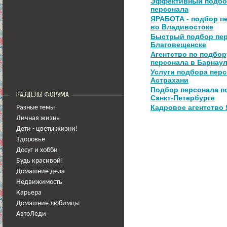
Эффективный подб
персонала
ЯРАБОТА - подбор п
во Владивостоке
Быстрый подбор пер
Благовещенске
Агентство по подбор
персонала в Барнау
Услуги подбора перс
Астрахани
Подбор персонала п
РАЗДЕЛЫ ФОРУМА
Санкт-Петербурге
Кадровое агентство
Разные темы
Личная жизнь
Дети - цветы жизни!
Здоровье
Досуг и хобби
Будь красивой!
Домашние дела
Недвижимость
Карьера
Домашние любимцы
АвтоЛеди