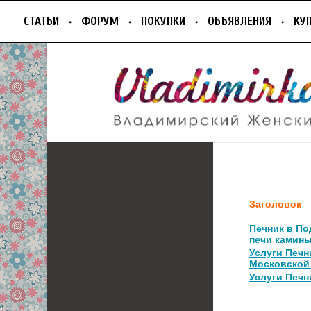
СТАТЬИ
ФОРУМ
ПОКУПКИ
ОБЪЯВЛЕНИЯ
КУ
Заголовок
Печник в По
печи камин
Услуги Печн
Московской
Услуги Печн