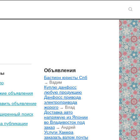
Объявления
лы
Бастион юристы Спб
→ Вадим
ло
Куплю данфосс
любую продукцию
жие объявления
Данфосс привода
электропривода
авить объявление
жорого
→ Влад
Доставка авто
ширенный поиск
напрямую из Японии
во Владивосток под
а публикации
заказ
→ Андрей
Услуги Хакера
заказать взлом почты