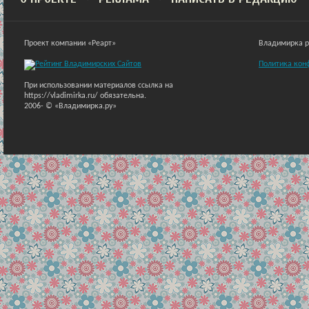
Проект компании «Реарт»
Владимирка ра
Политика кон
При использовании материалов ссылка на
https://vladimirka.ru/ обязательна.
2006-
© «Владимирка.ру»