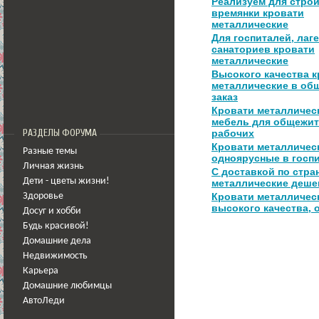
Реализуем для стро
времянки кровати
металлические
Для госпиталей, лаге
санаториев кровати
металлические
Высокого качества 
металлические в об
заказ
Кровати металличес
мебель для общежит
РАЗДЕЛЫ ФОРУМА
рабочих
Кровати металличес
Разные темы
одноярусные в госп
Личная жизнь
С доставкой по стра
Дети - цветы жизни!
металлические деше
Кровати металличес
Здоровье
высокого качества, 
Досуг и хобби
Будь красивой!
Домашние дела
Недвижимость
Карьера
Домашние любимцы
АвтоЛеди