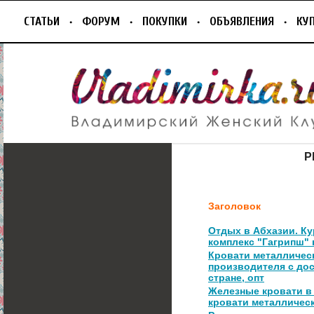
СТАТЬИ
ФОРУМ
ПОКУПКИ
ОБЪЯВЛЕНИЯ
КУ
Р
Заголовок
Отдых в Абхазии. К
комплекс "Гагрипш" 
Кровати металличес
производителя с дос
стране, опт
Железные кровати в
кровати металличес