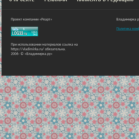
Проект компании «Реарт»
Владимирка ра
Политика кон
При использовании материалов ссылка на
https://vladimirka.ru/ обязательна.
2006-
© «Владимирка.ру»