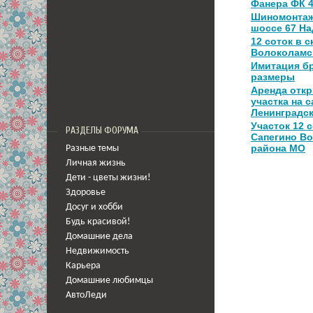
Фанера ФК 
Шиномонтаж
шоссе 67 Н
12 соток в с
Волоколамс
Имитация бр
размеры
Аренда откр
участка на 
Ленинградск
Участок 12 
РАЗДЕЛЫ ФОРУМА
Сапегино В
района МО
Разные темы
Личная жизнь
Дети - цветы жизни!
Здоровье
Досуг и хобби
Будь красивой!
Домашние дела
Недвижимость
Карьера
Домашние любимцы
АвтоЛеди