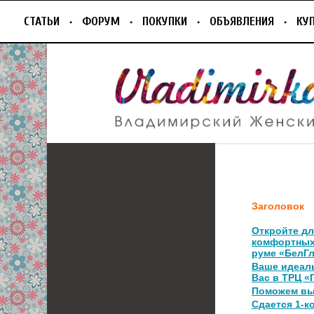
СТАТЬИ
ФОРУМ
ПОКУПКИ
ОБЪЯВЛЕНИЯ
КУ
Заголовок
Откройте дл
комфортных
руме «БелГ
Ваше идеал
Вас в ТРЦ «
Поможем в
Сдается 1-к