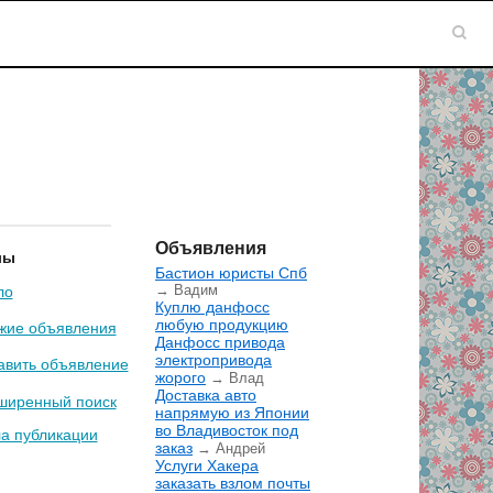
Объявления
лы
Бастион юристы Спб
→ Вадим
ло
Куплю данфосс
любую продукцию
жие объявления
Данфосс привода
электропривода
авить объявление
жорого
→ Влад
Доставка авто
ширенный поиск
напрямую из Японии
во Владивосток под
а публикации
заказ
→ Андрей
Услуги Хакера
заказать взлом почты