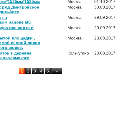
4мм*1525мм*1525мм
Москва
01.10.2017
 рлд Дмитровское
Москва
30.09.2017
адим-Авто
нт в
Москва
29.09.2017
ком районе МО
уса все сорта и
Москва
20.09.2017
ытой площадки ,
Москва
23.08.2017
самой первой линии
ого шоссе.
соток в деревне
Кольчугино
23.08.2017
олоколамского
1
2
3
4
5
»