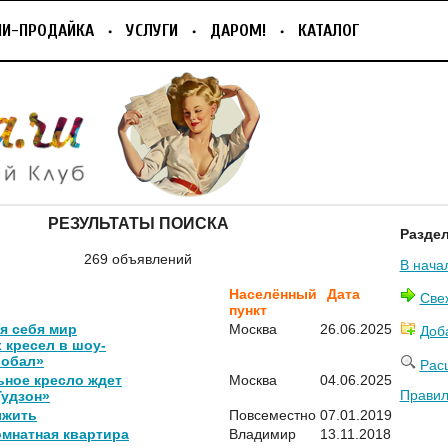
ПИ-ПРОДАЙКА
УСЛУГИ
ДАРОМ!
КАТАЛОГ
РЕЗУЛЬТАТЫ ПОИСКА
Разде
269 объявлений
В нача
Населённый
Дата
Све
пункт
я себя мир
Москва
26.06.2025
Доб
 кресел в шоу-
лобал»
Рас
ьное кресло ждет
Москва
04.06.2025
Правил
Гудзон»
ыжить
Повсеместно
07.01.2019
омнатная квартира
Владимир
13.11.2018