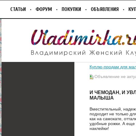
СТАТЬИ
ФОРУМ
ПОКУПКИ
ОБЪЯВЛЕНИЯ
КУ
Куплю-продам для ма
Объявление не акту
И ЧЕМОДАН, И У
МАЛЫША
Вместительный, надеж
подходит не только дл
как на самокате, отта
удобные рожки. А еще 
наклейки!