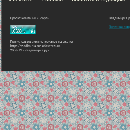
Проект компании «Реарт»
Владимирка ра
Политика кон
При использовании материалов ссылка на
https://vladimirka.ru/ обязательна.
2006-
© «Владимирка.ру»