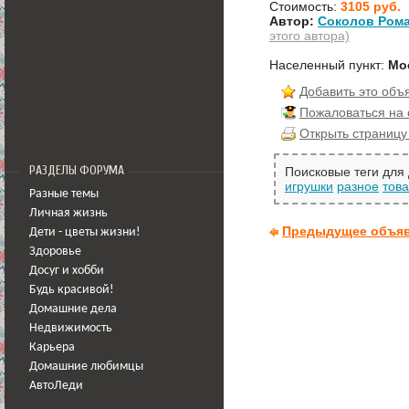
Стоимость:
3105 руб.
Автор:
Соколов Рома
этого автора)
Населенный пункт:
Мо
Добавить это объ
Пожаловаться на
Открыть страницу
РАЗДЕЛЫ ФОРУМА
Поисковые теги для
игрушки
разное
тов
Разные темы
Личная жизнь
Предыдущее объя
Дети - цветы жизни!
Здоровье
Досуг и хобби
Будь красивой!
Домашние дела
Недвижимость
Карьера
Домашние любимцы
АвтоЛеди