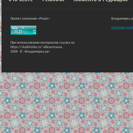
Проект компании «Реарт»
Владимирка ра
Политика кон
При использовании материалов ссылка на
https://vladimirka.ru/ обязательна.
2006-
© «Владимирка.ру»