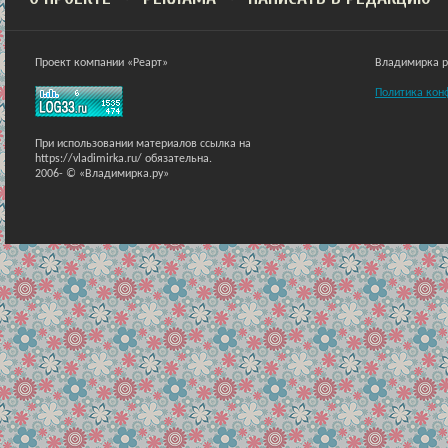
Проект компании «Реарт»
Владимирка ра
Политика кон
При использовании материалов ссылка на
https://vladimirka.ru/ обязательна.
2006-
© «Владимирка.ру»