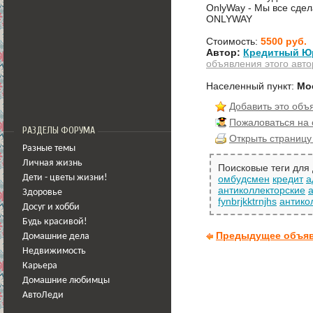
OnlyWay - Мы все сдел
ONLYWAY
Стоимость:
5500 руб.
Автор:
Кредитный Ю
объявления этого авто
Населенный пункт:
Мо
Добавить это объ
Пожаловаться на
РАЗДЕЛЫ ФОРУМА
Открыть страницу
Разные темы
Личная жизнь
Поисковые теги для
Дети - цветы жизни!
омбудсмен
кредит
а
антиколлекторские
Здоровье
fynbrjkktrnjhs
антико
Досуг и хобби
Будь красивой!
Предыдущее объя
Домашние дела
Недвижимость
Карьера
Домашние любимцы
АвтоЛеди