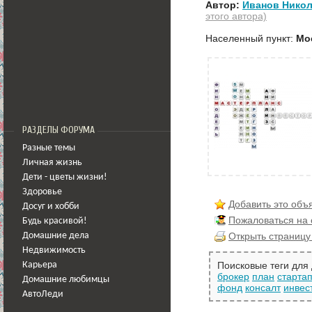
Автор:
Иванов Никол
этого автора)
Населенный пункт:
Мо
РАЗДЕЛЫ ФОРУМА
Разные темы
Личная жизнь
Дети - цветы жизни!
Здоровье
Добавить это объ
Досуг и хобби
Пожаловаться на
Будь красивой!
Открыть страницу
Домашние дела
Недвижимость
Поисковые теги для
Карьера
брокер
план
старта
Домашние любимцы
фонд
консалт
инвес
АвтоЛеди