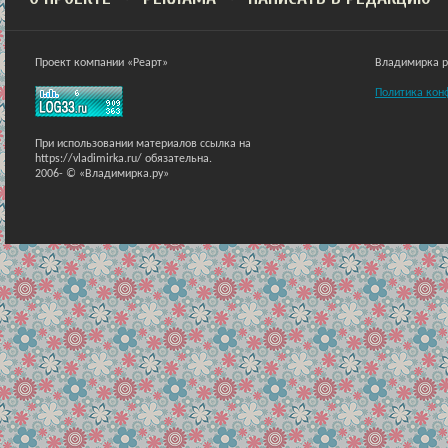
Проект компании «Реарт»
Владимирка ра
Политика кон
При использовании материалов ссылка на
https://vladimirka.ru/ обязательна.
2006-
© «Владимирка.ру»