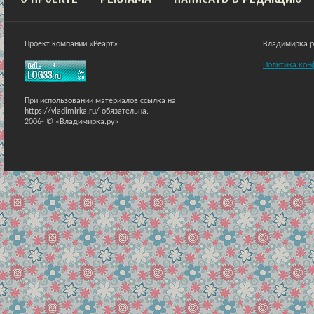
Проект компании «Реарт»
Владимирка ра
Политика кон
При использовании материалов ссылка на
https://vladimirka.ru/ обязательна.
2006-
© «Владимирка.ру»