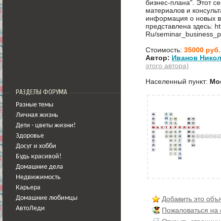
бизнес-плана". Этот с
материалов и консуль
информация о новых в
представлена здесь: htt
Ru/seminar_business_p
Стоимость:
35000 руб.
Автор:
Иванов Никол
этого автора)
Населенный пункт:
Мо
РАЗДЕЛЫ ФОРУМА
Разные темы
Личная жизнь
Дети - цветы жизни!
Здоровье
Досуг и хобби
Будь красивой!
Домашние дела
Недвижимость
Карьера
Добавить это объ
Домашние любимцы
АвтоЛеди
Пожаловаться на