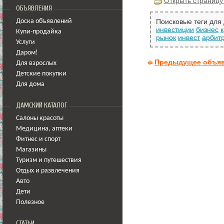
Открыть страницу
ОБЪЯВЛЕНИЯ
Поисковые теги для
Доска объявлений
инвестиции
бизнес
Купи-продайка
рынок
инвест
арбит
Услуги
Даром!
Предыдущее объя
Для взрослых
Детские покупки
Для дома
ДАМСКИЙ КАТАЛОГ
Салоны красоты
Медицина
,
аптеки
Фитнес и спорт
Магазины
Туризм и путешествия
Отдых и развлечения
Авто
Дети
Полезное
СТАТЬИ