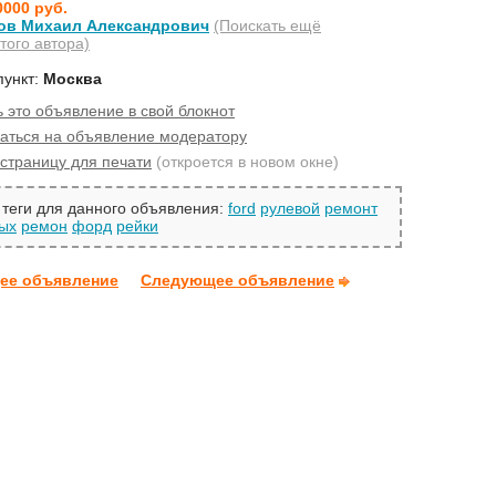
0000 руб.
ов Михаил Александрович
(Поискать ещё
того автора)
пункт:
Москва
 это объявление в свой блокнот
аться на объявление модератору
страницу для печати
(откроется в новом окне)
теги для данного объявления:
ford
рулевой
ремонт
ых
ремон
форд
рейки
ее объявление
Следующее объявление