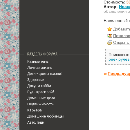
Стоимость:
3
Автор:
Иван
объявления э
Населенный 
Добавить
Пожалов
Открыть 
РАЗДЕЛЫ ФОРУМА
Поисковые 
реек
рулев
Разные темы
Личная жизнь
Предыдущ
Дети - цветы жизни!
Здоровье
Досуг и хобби
Будь красивой!
Домашние дела
Недвижимость
Карьера
Домашние любимцы
АвтоЛеди