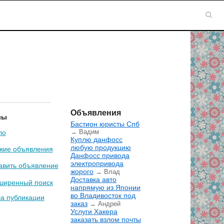
Объявления
лы
Бастион юристы Спб
→ Вадим
ло
Куплю данфосс
любую продукцию
жие объявления
Данфосс привода
электропривода
авить объявление
жорого
→ Влад
Доставка авто
ширенный поиск
напрямую из Японии
во Владивосток под
а публикации
заказ
→ Андрей
Услуги Хакера
заказать взлом почты