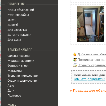
ОБЪЯВЛЕНИЯ
Доска объявлений
Купи-продайка
Услуги
Даром!
Для взрослых
Детские покупки
Для дома
ДАМСКИЙ КАТАЛОГ
Добавить это объ
Салоны красоты
Пожаловаться на
Медицина
,
аптеки
Открыть страницу
Фитнес и спорт
Магазины
Поисковые теги для
Туризм и путешествия
комната
общежитии
Отдых и развлечения
Авто
Предыдущее объя
Дети
Полезное
СТАТЬИ