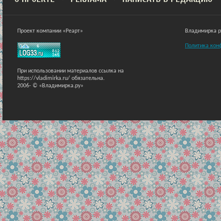
Проект компании «Реарт»
Владимирка ра
Политика кон
При использовании материалов ссылка на
https://vladimirka.ru/ обязательна.
2006-
© «Владимирка.ру»