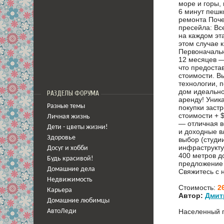
море и горы, 
6 минут пешк
ремонта Поче
пресейла: Вс
на каждом эта
этом случае к
Первоначальн
12 месяцев — 
что предоста
стоимости. В
технологии, 
дом идеально
РАЗДЕЛЫ ФОРУМА
аренду! Уник
Разные темы
покупки заст
стоимости + $
Личная жизнь
— отличная в
Дети - цветы жизни!
и доходные в
Здоровье
выбор (студи
инфраструкту
Досуг и хобби
400 метров д
Будь красивой!
предложение 
Домашние дела
Свяжитесь с 
Недвижимость
Стоимость:
2
Карьера
Автор:
Дмит
Домашние любимцы
Населенный 
АвтоЛеди