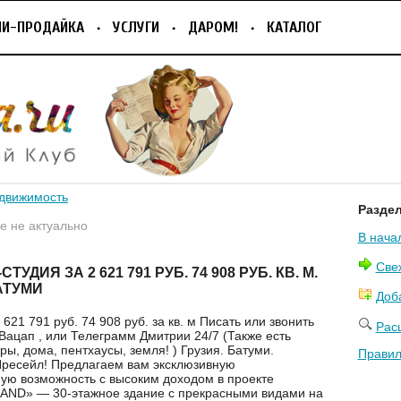
ПИ-ПРОДАЙКА
УСЛУГИ
ДАРОМ!
КАТАЛОГ
движимость
Разде
 не актуально
В нача
Све
ТУДИЯ ЗА 2 621 791 РУБ. 74 908 РУБ. КВ. М.
АТУМИ
Доб
 621 791 руб. 74 908 руб. за кв. м Писать или звонить
Рас
Вацап , или Телеграмм Дмитрии 24/7 (Также есть
ры, дома, пентхаусы, земля! ) Грузия. Батуми.
Правил
ресейл! Предлагаем вам эксклюзивную
ую возможность с высоким доходом в проекте
AND» — 30-этажное здание с прекрасными видами на