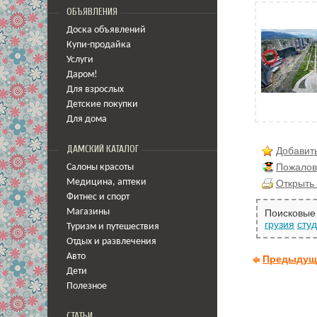
ОБЪЯВЛЕНИЯ
Доска объявлений
Купи-продайка
Услуги
Даром!
Для взрослых
Детские покупки
Для дома
ДАМСКИЙ КАТАЛОГ
Добавить
Пожалов
Салоны красоты
Открыть 
Медицина
,
аптеки
Фитнес и спорт
Магазины
Поисковые 
грузия
сту
Туризм и путешествия
Отдых и развлечения
Авто
Предыдущ
Дети
Полезное
СТАТЬИ