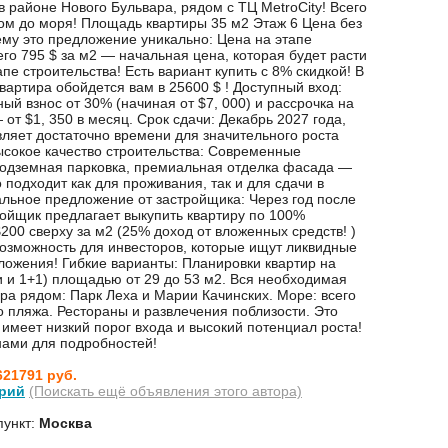
в районе Нового Бульвара, рядом с ТЦ MetroCity! Всего
ом до моря! Площадь квартиры 35 м2 Этаж 6 Цена без
му это предложение уникально: Цена на этапе
его 795 $ за м2 — начальная цена, которая будет расти
пе строительства! Есть вариант купить с 8% скидкой! В
вартира обойдется вам в 25600 $ ! Доступный вход:
ый взнос от 30% (начиная от $7, 000) и рассрочка на
от $1, 350 в месяц. Срок сдачи: Декабрь 2027 года,
вляет достаточно времени для значительного роста
ысокое качество строительства: Современные
подземная парковка, премиальная отделка фасада —
 подходит как для проживания, так и для сдачи в
альное предложение от застройщика: Через год после
ройщик предлагает выкупить квартиру по 100%
200 сверху за м2 (25% доход от вложенных средств! )
озможность для инвесторов, которые ищут ликвидные
ложения! Гибкие варианты: Планировки квартир на
и и 1+1) площадью от 29 до 53 м2. Вся необходимая
ра рядом: Парк Леха и Марии Качинских. Море: всего
о пляжа. Рестораны и развлечения поблизости. Это
имеет низкий порог входа и высокий потенциал роста!
нами для подробностей!
621791 руб.
рий
(Поискать ещё объявления этого автора)
пункт:
Москва