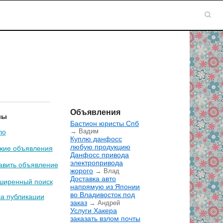
Объявления
лы
Бастион юристы Спб
→ Вадим
ло
Куплю данфосс
любую продукцию
жие объявления
Данфосс привода
электропривода
авить объявление
жорого
→ Влад
Доставка авто
ширенный поиск
напрямую из Японии
во Владивосток под
а публикации
заказ
→ Андрей
Услуги Хакера
заказать взлом почты