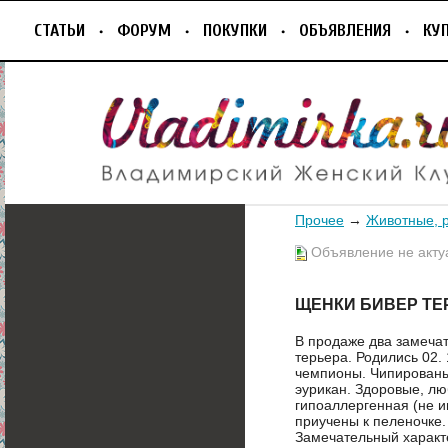
СТАТЬИ
ФОРУМ
ПОКУПКИ
ОБЪЯВЛЕНИЯ
КУ
Прочее
→
Животные, 
Объявление не акту
ЩЕНКИ БИВЕР ТЕ
В продаже два замеча
терьера. Родились 02. 
чемпионы. Чипированы
эурикан. Здоровые, л
гипоаллергенная (не и
приучены к пеленочке.
Замечательный характ