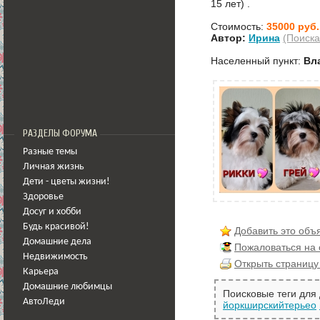
15 лет) .
Стоимость:
35000 руб.
Автор:
Ирина
(Поиска
Населенный пункт:
Вл
РАЗДЕЛЫ ФОРУМА
Разные темы
Личная жизнь
Дети - цветы жизни!
Здоровье
Досуг и хобби
Будь красивой!
Добавить это объ
Домашние дела
Пожаловаться на
Недвижимость
Открыть страницу
Карьера
Домашние любимцы
Поисковые теги для
АвтоЛеди
йоркширскийтерьео