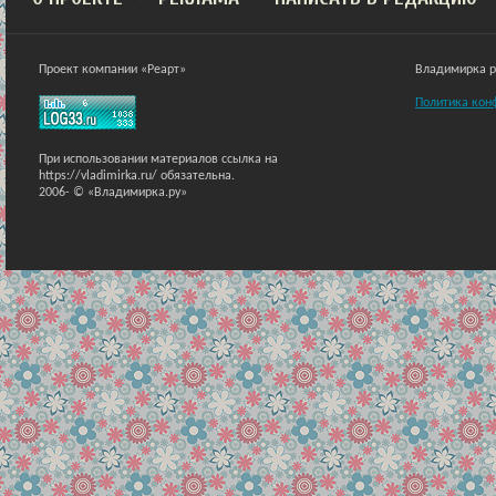
Проект компании «Реарт»
Владимирка ра
Политика кон
При использовании материалов ссылка на
https://vladimirka.ru/ обязательна.
2006-
© «Владимирка.ру»