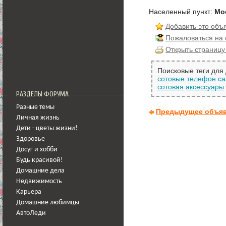
Населенный пункт:
Мо
Добавить это объ
Пожаловаться на
Открыть страницу
Поисковые теги для
сотовые
телефон
са
сотовая
аксессуары
РАЗДЕЛЫ ФОРУМА
Разные темы
Предыдущее объя
Личная жизнь
Дети - цветы жизни!
Здоровье
Досуг и хобби
Будь красивой!
Домашние дела
Недвижимость
Карьера
Домашние любимцы
АвтоЛеди