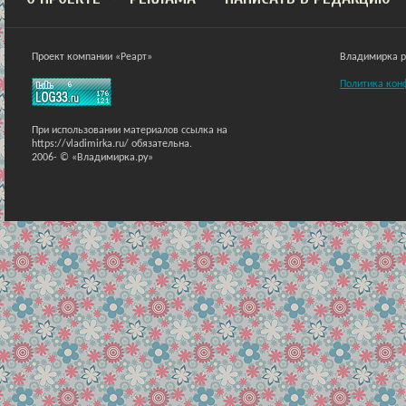
Проект компании «Реарт»
Владимирка ра
Политика кон
При использовании материалов ссылка на
https://vladimirka.ru/ обязательна.
2006-
© «Владимирка.ру»