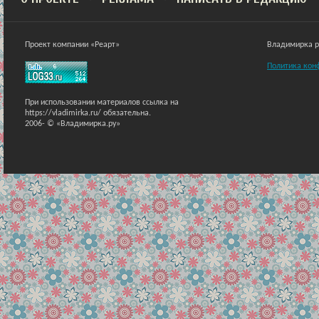
Проект компании «Реарт»
Владимирка ра
Политика кон
При использовании материалов ссылка на
https://vladimirka.ru/ обязательна.
2006-
© «Владимирка.ру»