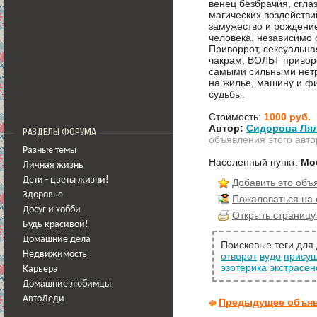
венец безбрачия, сглаз
магических воздействи
замужество и рождение
человека, независимо 
Приворрот, сексуальна
чакрам, ВОЛЬТ привор
самыми сильными нет
на жилье, машину и фи
судьбы.
Стоимость:
1000 руб.
Автор:
Сидорова Ля
РАЗДЕЛЫ ФОРУМА
объявления этого авто
Разные темы
Населенный пункт:
Мо
Личная жизнь
Дети - цветы жизни!
Добавить это объ
Здоровье
Пожаловаться на
Досуг и хобби
Открыть страницу
Будь красивой!
Домашние дела
Поисковые теги для
Недвижимость
отворот
вудо
прису
эзотерика
экстрасен
Карьера
Домашние любимцы
АвтоЛеди
Предыдущее объя