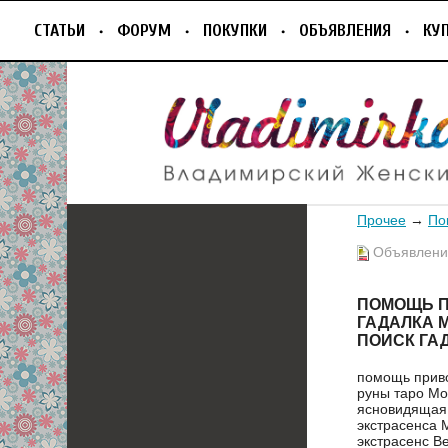
СТАТЬИ
ФОРУМ
ПОКУПКИ
ОБЪЯВЛЕНИЯ
КУ
Прочее
→
По
Объявление
ПОМОЩЬ П
ГАДАЛКА 
ПОИСК ГА
помощь приво
руны таро Мо
ясновидящая 
экстрасенса 
экстрасенс В