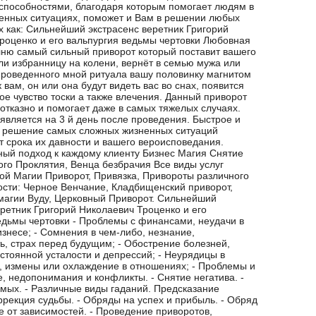
способностями, благодаря которым помогает людям в
енных ситуациях, поможет и Вам в решении любых
х как: Сильнейший экстрасенс веретник Григорий
роценко и его вальпургия ведьмы чертовки Любовная
лню самый сильный приворот который поставит вашего
ли избранницу на колени, вернёт в семью мужа или
проведенного мной ритуала вашу половинку магнитом
к вам, он или она будут видеть вас во снах, появится
е чувство тоски а также влечения. Данный приворот
зотказно и помогает даже в самых тяжелых случаях.
оявляется на 3 й день после проведения. Быстрое и
 решение самых сложных жизненных ситуаций
т срока их давности и вашего вероисповедания.
ый подход к каждому клиенту Бизнес Магия Снятие
ого Проклятия, Венца безбрачия Все виды услуг
ой Магии Приворот, Привязка, Привороты различного
ости: Черное Венчание, Кладбищенский приворот,
магии Вуду, Церковный Приворот. Сильнейший
еретник Григорий Николаевич Троценко и его
едьмы чертовки - Проблемы с финансами, неудачи в
изнесе; - Сомнения в чем-либо, незнание,
ь, страх перед будущим; - Обострение болезней,
стоянной усталости и депрессий; - Неурядицы в
, измены или охлаждение в отношениях; - Проблемы и
е, недопонимания и конфликты. - Снятие негатива. -
мых. - Различные виды гаданий. Предсказание
ррекция судьбы. - Обряды на успех и прибыль. - Обряд
е от зависимостей. - Проведение приворотов,