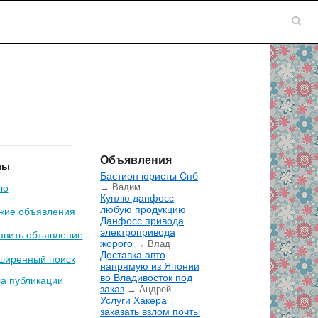
Объявления
лы
Бастион юристы Спб
→ Вадим
ло
Куплю данфосс
любую продукцию
жие объявления
Данфосс привода
электропривода
авить объявление
жорого
→ Влад
Доставка авто
ширенный поиск
напрямую из Японии
во Владивосток под
а публикации
заказ
→ Андрей
Услуги Хакера
заказать взлом почты