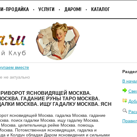
ПИ-ПРОДАЙКА
УСЛУГИ
ДАРОМ!
КАТАЛОГ
купаем вместе
Разде
 не актуально
В нача
Све
РИВОРОТ ЯСНОВИДЯЩЕЙ МОСКВА.
МОСКВА. ГАДАНИЕ РУНЫ ТАРО МОСКВА.
Доб
ДАЛКИ МОСКВА. ИЩУ ГАДАЛКУ МОСКВА. ЯСН
Рас
рот ясновидящей Москва. гадалка Москва. гадание
сква. поиск гадалки Москва. ищу гадалку Москва.
Правил
Москва. целительница рейке Москва. помощь
Москва. Потомственная ясновидящая, гадалка и
еда и Колдун обладая Даром ясновидения и сильными