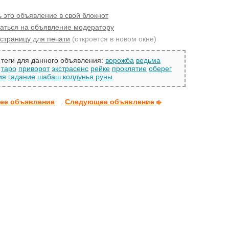
 это объявление в свой блокнот
аться на объявление модератору
страницу для печати
(откроется в новом окне)
теги для данного объявления:
ворожба
ведьма
таро
приворот
экстрасенс
рейке
проклятие
оберег
ия
гадание
шабаш
колдунья
руны
ее объявление
Следующее объявление