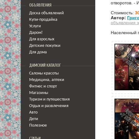
отворотов. -
ОБЪЯВЛЕНИЯ
Стоимость:
3
Доска объявлений
Автор:
Григ
Купи-продайка
объявления э
Услуги
Населенный 
Даром!
Для взрослых
Детские покупки
Для дома
ДАМСКИЙ КАТАЛОГ
Салоны красоты
Медицина
,
аптеки
Фитнес и спорт
Магазины
Туризм и путешествия
Отдых и развлечения
Авто
Дети
Полезное
СТАТЬИ