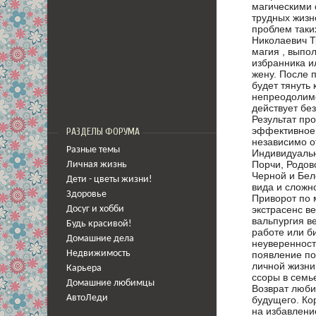
магическими 
трудных жизн
проблем таки
Николаевич Т
магия , выпо
избранника и
жену. После 
будет тянуть 
непреодолимо
действует бе
Результат пр
эффективное
РАЗДЕЛЫ ФОРУМА
независимо о
Разные темы
Индивидуальн
Порчи, Родов
Личная жизнь
Черной и Бел
Дети - цветы жизни!
вида и сложн
Здоровье
Приворот по 
экстрасенс в
Досуг и хобби
вальпургия в
Будь красивой!
работе или б
Домашние дела
неуверенност
появление по
Недвижимость
личной жизни
Карьера
ссоры в семь
Домашние любимцы
Возврат люби
АвтоЛеди
будущего. Ко
на избавлени