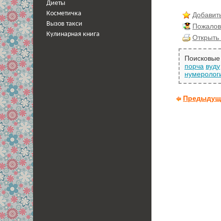
Диеты
Косметичка
Добавить
Вызов такси
Пожалов
Кулинарная книга
Открыть 
Поисковые 
порча
вуду
нумеролог
Предыдущ