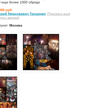
 И еще более 1000 обрядо
000 руб.
орий Николаевич Троценко
(Поискать ещё
того автора)
пункт:
Москва