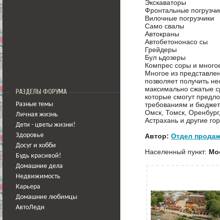
Экскаваторы
Фронтальные погрузчи
Вилочные погрузчики
Само свалы
Автокраны
Автобетононасо сы
Грейдеры
Бул ьдозеры
Компрес соры и много
Многое из представлен
позволяет получить не
максимально сжатые с
РАЗДЕЛЫ ФОРУМА
которые смогут предл
требованиям и бюджету
Разные темы
Омск, Томск, Оренбург
Личная жизнь
Астрахань и другие го
Дети - цветы жизни!
Автор:
Отдел прода
Здоровье
Досуг и хобби
Населенный пункт:
Мо
Будь красивой!
Домашние дела
Недвижимость
Карьера
Домашние любимцы
АвтоЛеди