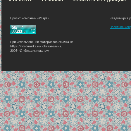
Проект компании «Реарт»
Владимирка ра
Политика кон
При использовании материалов ссылка на
https://vladimirka.ru/ обязательна.
2006-
© «Владимирка.ру»