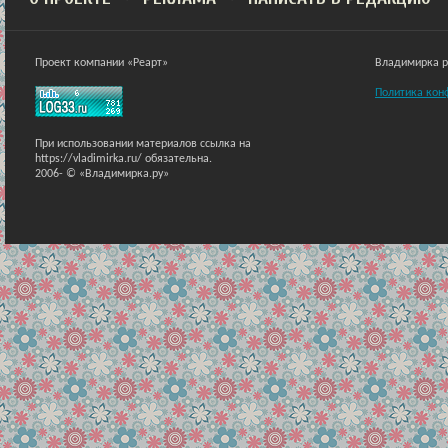
Проект компании «Реарт»
Владимирка ра
Политика кон
При использовании материалов ссылка на
https://vladimirka.ru/ обязательна.
2006-
© «Владимирка.ру»