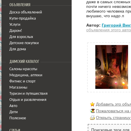
даже в самых сложных 
ОБЪЯВЛЕНИЯ
почти ничего невозмож
любимого человека пр
Доска объявлений
внушаю, что надо л
Купи-продайка
Автор:
Григорий Вик
Услуги
объявления этого авто
Даром!
Для взрослых
Детские покупки
Для дома
ДАМСКИЙ КАТАЛОГ
Салоны красоты
Медицина
,
аптеки
Фитнес и спорт
Магазины
Туризм и путешествия
Отдых и развлечения
Добавить это объ
Авто
Пожаловаться на
Дети
Открыть страницу
Полезное
Поисковые теги для
СТАТЬИ