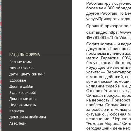
Работаю круглосуточн
более чем 300 обрядов
другое Работаю По Бел
услугуПривороты гадан
Срочный приворот по фо
сайт видео https: //ww
☎️+79139157125 Viber
Софит колдуны и ведь
документов Приворот 
проблемы в личной жи
РАЗДЕЛЫ ФОРУМА
магию. Гарантия 100%д
белую, так илюбого ро
Разные темы
ибудущее и изменить 
Личная жизнь
хотите: — Вернутьпрок
Дети - цветы жизни!
и многоездействий, ве
Здоровье
вомагической помощи: 
ислияние судеб и мн. 
Досуг и хобби
Отворот. Уникальные д
Будь красивой!
Сильная присуха, прес
Домашние дела
на верность. Приворо
проблем. Сильнейшая 
Недвижимость
за особые и тяжелые 
Карьера
ситуацию. Любовная м
Домашние любимцы
исполнение. "Черное в
"Роковая Морана" Силь
АвтоЛеди
сегодняшний день нет.