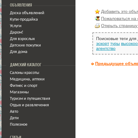
ОБЪЯВЛЕНИЯ
Добавить это объ
Доска объявлений
Пожаловаться на
Купи-продайка
Открыть страницу
Услуги
Даром!
Поисковые теги для
Для взрослых
эскорт
туры
высоко
Детские покупки
агентство
Для дома
Предыдущее объя
ДАМСКИЙ КАТАЛОГ
Салоны красоты
Медицина
,
аптеки
Фитнес и спорт
Магазины
Туризм и путешествия
Отдых и развлечения
Авто
Дети
Полезное
СТАТЬИ