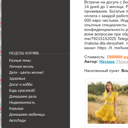
Встречи на досуге с б
14 дней до 1 месяца. 
проживание. Богатые 
оплата с каждой работ
000 евро чистыми. Ин
опытные специалисты.
конфиденциальность р
всем вопросам при обр
me/79215152025 Telegra
//rabota-dla-devyshek.
канал: https: //t. me/l
РАЗДЕЛЫ ФОРУМА
Стоимость:
1500000 ру
Разные темы
Автор:
Наташа
(Поис
Личная жизнь
Населенный пункт:
Вл
Дети - цветы жизни!
Здоровье
Досуг и хобби
Будь красивой!
Домашние дела
Недвижимость
Карьера
Домашние любимцы
АвтоЛеди