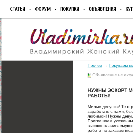
СТАТЬИ
ФОРУМ
ПОКУПКИ
ОБЪЯВЛЕНИЯ
КУ
Прочее
→
Покупаем в
Объявление не акту
НУЖНЫ ЭСКОРТ М
РАБОТЫ!
Милые девушки! Те ог
заработать с нами, бы
любимой! Нужны девуш
Приглашаем ухоженных
высокооплачиваемуюю
работа по заказам incal