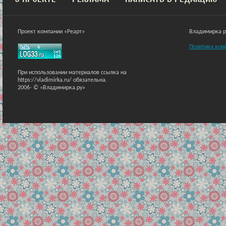
Проект компании «Реарт»
Владимирка ра
Политика кон
При использовании материалов ссылка на
https://vladimirka.ru/ обязательна.
2006-
© «Владимирка.ру»