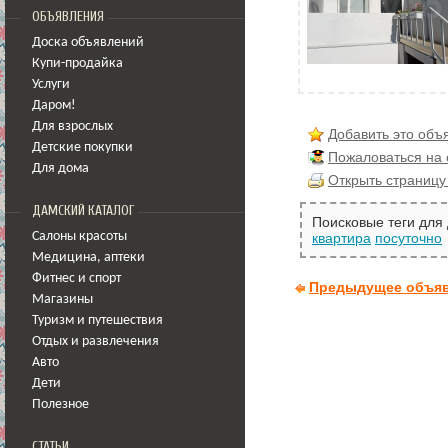
ОБЪЯВЛЕНИЯ
Доска объявлений
Купи-продайка
Услуги
Даром!
Для взрослых
Добавить это объ
Детские покупки
Пожаловаться на
Для дома
Открыть страницу
ДАМСКИЙ КАТАЛОГ
Поисковые теги для
Салоны красоты
квартира
посуточно
Медицина
,
аптеки
Фитнес и спорт
Предыдущее объя
Магазины
Туризм и путешествия
Отдых и развлечения
Авто
Дети
Полезное
СТАТЬИ