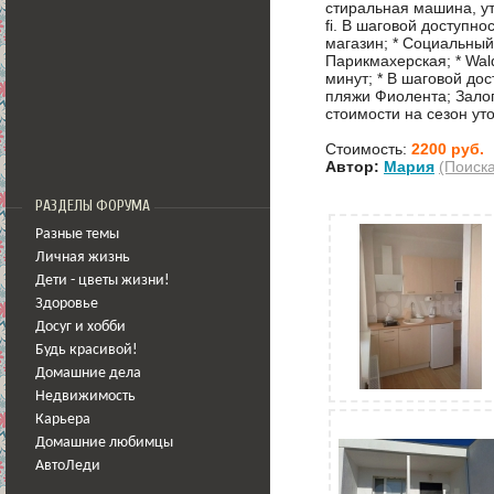
стиральная машина, утю
fi. В шаговой доступн
магазин; * Социальный 
Парикмахерская; * Wal
минут; * В шаговой до
пляжи Фиолента; Залог
стоимости на сезон ут
Стоимость:
2200 руб.
Автор:
Мария
(Поиск
РАЗДЕЛЫ ФОРУМА
Разные темы
Личная жизнь
Дети - цветы жизни!
Здоровье
Досуг и хобби
Будь красивой!
Домашние дела
Недвижимость
Карьера
Домашние любимцы
АвтоЛеди