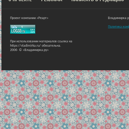
Проект компании «Реарт»
Владимирка ра
Политика кон
При использовании материалов ссылка на
https://vladimirka.ru/ обязательна.
2006-
© «Владимирка.ру»