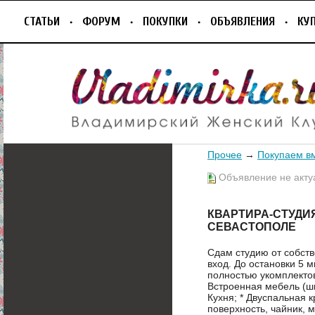
СТАТЬИ
ФОРУМ
ПОКУПКИ
ОБЪЯВЛЕНИЯ
КУ
Прочее
→
Покупаем в
Объявление не акту
КВАРТИРА-СТУДИЯ,
СЕВАСТОПОЛЕ
Сдам студию от собст
вход. До остановки 5 
полностью укомплектов
Встроенная мебель (шк
Кухня; * Двуспальная к
поверхность, чайник, 