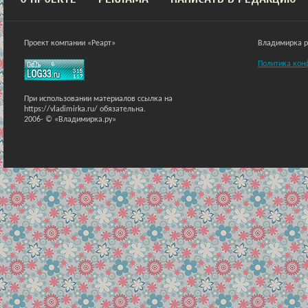
Проект компании «Реарт»
Владимирка ра
Политика кон
При использовании материалов ссылка на
https://vladimirka.ru/ обязательна.
2006-
© «Владимирка.ру»