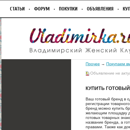
СТАТЬИ
ФОРУМ
ПОКУПКИ
ОБЪЯВЛЕНИЯ
КУ
Прочее
→
Покупаем в
Объявление не акту
КУПИТЬ ГОТОВЫЙ
Ваш готовый бренд в о
регистрации товарного 
бренд можно купить б
желающим площадку дл
готовых товарных знак
название бренда, а го
правами. Также как до