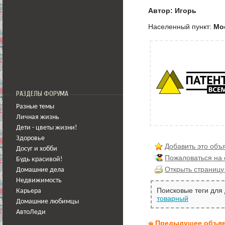
Автор: Игорь
Населенный пункт:
Мо
РАЗДЕЛЫ ФОРУМА
Разные темы
Личная жизнь
Дети - цветы жизни!
Здоровье
Добавить это объ
Досуг и хобби
Пожаловаться на
Будь красивой!
Открыть страницу
Домашние дела
Недвижимость
Поисковые теги для
Карьера
товарный
Домашние любимцы
АвтоЛеди
Предыдущее объя