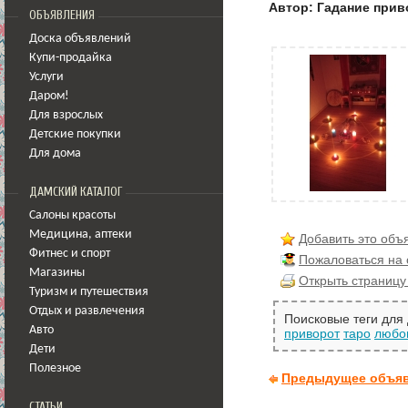
Автор: Гадание прив
ОБЪЯВЛЕНИЯ
Доска объявлений
Купи-продайка
Услуги
Даром!
Для взрослых
Детские покупки
Для дома
ДАМСКИЙ КАТАЛОГ
Салоны красоты
Медицина
,
аптеки
Добавить это объ
Фитнес и спорт
Пожаловаться на
Магазины
Открыть страницу
Туризм и путешествия
Отдых и развлечения
Поисковые теги для
Авто
приворот
таро
любо
Дети
Полезное
Предыдущее объя
СТАТЬИ