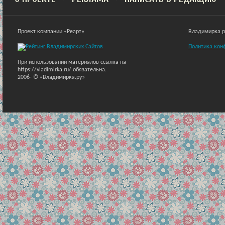
Проект компании «Реарт»
Владимирка ра
Политика кон
При использовании материалов ссылка на
https://vladimirka.ru/ обязательна.
2006-
© «Владимирка.ру»