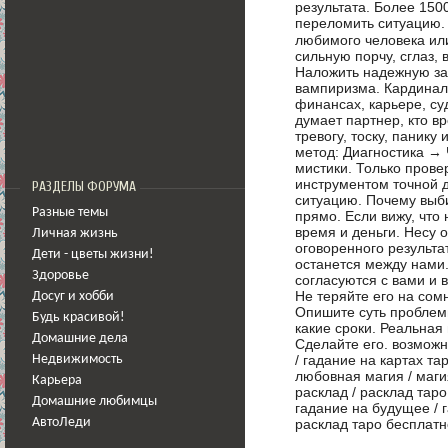
результата. Более 150
переломить ситуацию. 
любимого человека или
сильную порчу, сглаз, 
Наложить надежную защ
вампиризма. Кардиналь
финансах, карьере, су
думает партнер, кто вр
тревогу, тоску, панику
метод: Диагностика → 
мистики. Только прове
инструментом точной д
РАЗДЕЛЫ ФОРУМА
ситуацию. Почему выб
Разные темы
прямо. Если вижу, что 
время и деньги. Несу 
Личная жизнь
оговоренного результ
Дети - цветы жизни!
останется между нами
Здоровье
согласуются с вами и 
Не теряйте его на сом
Досуг и хобби
Опишите суть проблемы.
Будь красивой!
какие сроки. Реальная
Домашние дела
Сделайте его. возможн
/ гадание на картах тар
Недвижимость
любовная магия / магия
Карьера
расклад / расклад таро
Домашние любимцы
гадание на будущее / г
расклад таро бесплатн
АвтоЛеди