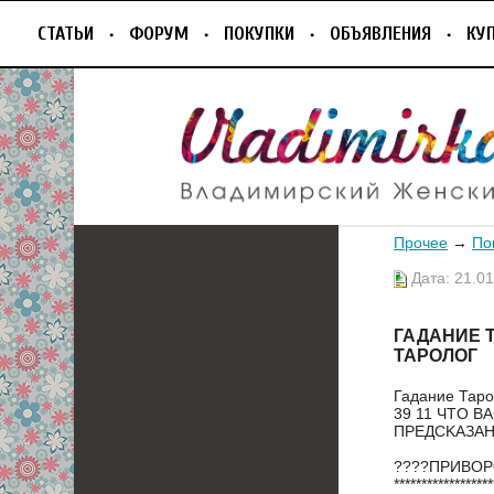
СТАТЬИ
ФОРУМ
ПОКУПКИ
ОБЪЯВЛЕНИЯ
КУ
Прочее
→
По
Дата: 21.01
ГАДАНИЕ 
ТАРОЛОГ
Гадание Таро
39 11 ЧТO В
ПРЕДСKAЗАH
????ПРИBOPO
******************