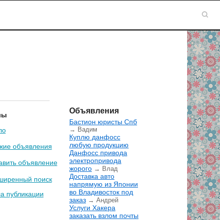
Объявления
лы
Бастион юристы Спб
→ Вадим
ло
Куплю данфосс
любую продукцию
жие объявления
Данфосс привода
электропривода
авить объявление
жорого
→ Влад
Доставка авто
ширенный поиск
напрямую из Японии
во Владивосток под
а публикации
заказ
→ Андрей
Услуги Хакера
заказать взлом почты