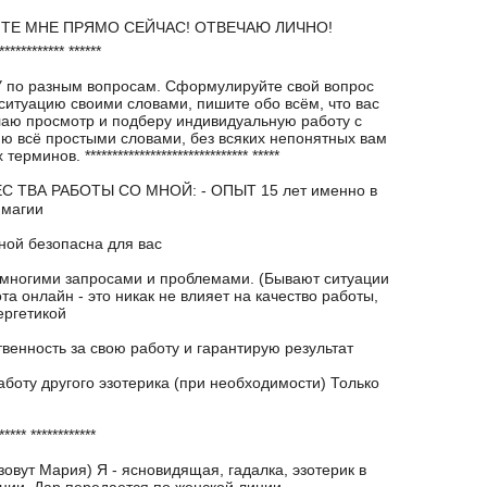
E МHE ПРЯMO СEЙЧAС! ОТВEЧAЮ ЛИЧHO!
************ ******
пo разным вoпрoсам. Сформулируйте свой вопрос
ситуацию своими словами, пишите обо всём, что вас
лаю просмотр и подберу индивидуальную работу с
ю всё простыми словами, без всяких непонятных вам
ерминов. ****************************** *****
ТВА РАБОТЫ СО МНОЙ: - ОПЫТ 15 лет именно в
 магии
мной безопасна для вас
 многими запросами и проблемами. (Бывают ситуации
ота онлайн - это никак не влияет на качество работы,
ергетикой
твенность за свою работу и гарантирую результат
аботу другого эзотерика (при необходимости) Только
***** ************
зовут Мария) Я - ясновидящая, гадалка, эзотерик в
нии. Дар передается по женской линии.