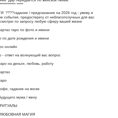
************ *****
 ????гадание / предсказание на 2026 год - увижу и
ие события, предостерегу от неблагополучных для вас
осмотрю по запросу любую сферу вашей жизни
картах таро по фото и имени
ро по дате рождения и имени
аро онлайн
о - ответ на волнующий вас вопрос
таро на деньги, любовь, работу
картах
таро
кофе, гадание на воске
будущего мужа / жену
 РИТУАЛЫ
 ЛЮБОВНАЯ МАГИЯ