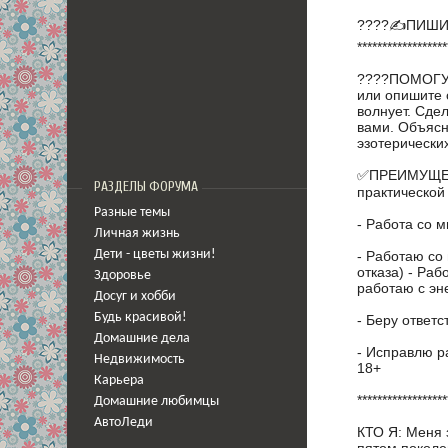
????✍ПИШИT
******************
????ПОМОГУ 
или опишите 
волнует. Сде
вами. Объясн
эзотерических т
✅ПРЕИМУЩЕС 
РАЗДЕЛЫ ФОРУМА
практической
Разные темы
- Работа со 
Личная жизнь
- Работаю со
Дети - цветы жизни!
отказа) - Раб
Здоровье
работаю с эн
Досуг и хобби
Будь красивой!
- Беру ответс
Домашние дела
- Исправлю р
Недвижимость
18+
Карьера
******************
Домашние любимцы
АвтоЛеди
КТО Я: Меня 
пятом поколе