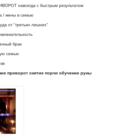
ИВОРОТ навсегда с быстрым результатом
а / жены в семью
студа от “третьих лишних”
ривлекательность
дачный брак
кую семью
озв
ние приворот снятие порчи обучение руны