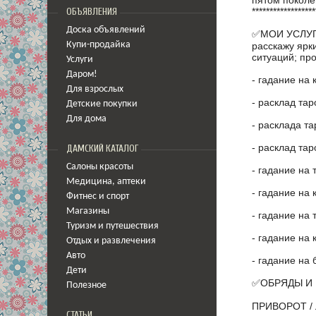
******************
ОБЪЯВЛЕНИЯ
Доска объявлений
✅МОИ УСЛУГИ:
расскажу ярк
Купи-продайка
ситуаций; пр
Услуги
Даром!
- гадание на 
Для взрослых
- расклад та
Детские покупки
Для дома
- расклада т
- расклад тар
ДАМСКИЙ КАТАЛОГ
Салоны красоты
- гадание на 
Медицина
,
аптеки
- гадание на 
Фитнес и спорт
Магазины
- гадание на 
Туризм и путешествия
- гадание на 
Отдых и развлечения
Авто
- гадание на 
Дети
✅ОБРЯДЫ И
Полезное
ПРИВОРОТ /
СТАТЬИ