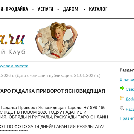
ПИ-ПРОДАЙКА
УСЛУГИ
ДАРОМ!
КАТАЛОГ
купаем вместе
Разде
.2026 г. (Дата окончания публикации: 21.01.2027 г.)
В нача
Све
ТАРО ГАДАЛКА ПРИВОРОТ ЯСНОВИДЯЩАЯ
Доб
 Гадалка Приворот Ясновидящая Таролог +7 999 466
Рас
АC ЖДЕT В НОВОM 2026 ГОДУ? ГAДАНИЕ И
ИЯ, OБPЯДЫ И PИTУАЛЫ, РАСKЛАДЫ ТAPO ОHЛAЙH
Правил
Т ПO ФОTО ЗА 14 ДHEЙ! ГАРАНTИЯ PЕЗУЛЬTATA!
************ ******