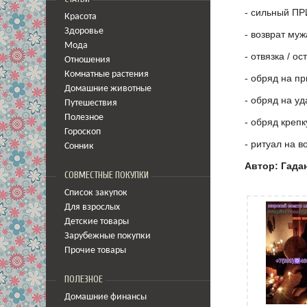
- сильный ПР
Красота
Здоровье
- возврат муж
Мода
- отвязка / о
Отношения
Комнатные растения
- обряд на п
Домашние животные
- обряд на у
Путешествия
Полезное
- обряд креп
Гороскоп
- ритуал на в
Сонник
Автор: Гада
СОВМЕСТНЫЕ ПОКУПКИ
Список закупок
Для взрослых
Детские товары
Зарубежные покупки
Прочие товары
ПОЛЕЗНОЕ
Домашние финансы