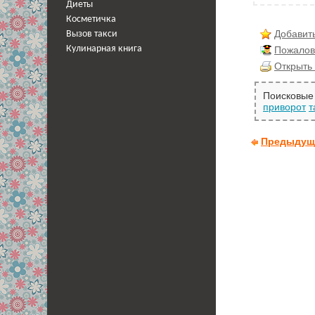
Диеты
Косметичка
Добавить
Вызов такси
Пожалов
Кулинарная книга
Открыть 
Поисковые 
приворот
т
Предыдущ