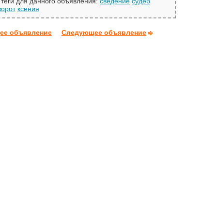
теги для данного объявления:
сведение
судеб
ворот
ксения
ее объявление
Следующее объявление