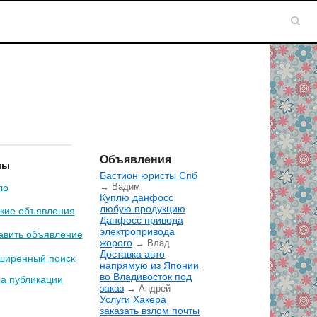
Объявления
лы
Бастион юристы Спб
→ Вадим
ло
Куплю данфосс
любую продукцию
жие объявления
Данфосс привода
электропривода
авить объявление
жорого
→ Влад
Доставка авто
ширенный поиск
напрямую из Японии
во Владивосток под
а публикации
заказ
→ Андрей
Услуги Хакера
заказать взлом почты