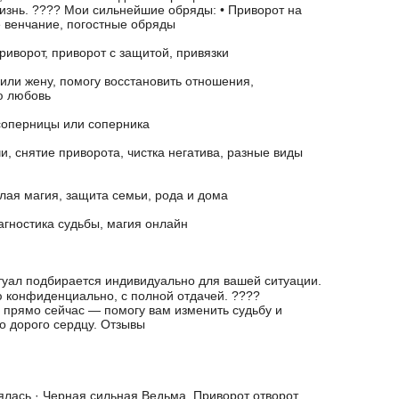
изнь. ???? Moи сильнeйшиe обpяды: • Пpивоpoт на
е венчaние, погоcтные обряды
риворот, приворот с защитой, привязки
 или жену, помогу восстановить отношения,
ю любовь
 соперницы или соперника
и, снятие приворота, чистка негатива, разные виды
елая магия, защита семьи, рода и дома
иагностика судьбы, магия онлайн
уал подбирается индивидуально для вашей ситуации.
 конфиденциально, с полной отдачей. ????
прямо сейчас — помогу вам изменить судьбу и
то дорого сердцу. Отзывы
ялась · Черная сильная Ведьма. Приворот отворот