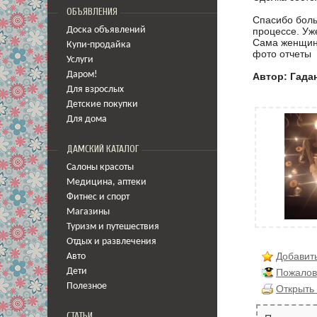
ОБЪЯВЛЕНИЯ
Спасибо боль
процессе. Уж
Доска объявлений
Сама женщин
Купи-продайка
фото отчеты
Услуги
Даром!
Автор: Гада
Для взрослых
Детские покупки
Для дома
ДАМСКИЙ КАТАЛОГ
Салоны красоты
Медицина
,
аптеки
Фитнес и спорт
Магазины
Туризм и путешествия
Отдых и развлечения
Добавить
Авто
Пожалов
Дети
Полезное
Открыть 
СТАТЬИ