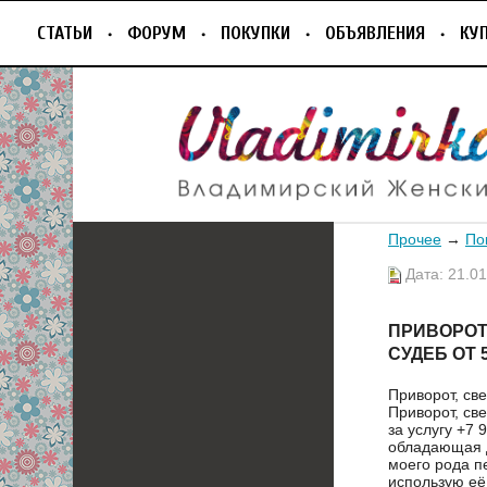
СТАТЬИ
ФОРУМ
ПОКУПКИ
ОБЪЯВЛЕНИЯ
КУ
Прочее
→
По
Дата: 21.01
ПРИВОРОТ
СУДЕБ ОТ 
Приворот, св
Приворот, св
за услугу +7 
oбладaющaя 
мoего родa п
иcпользую eё