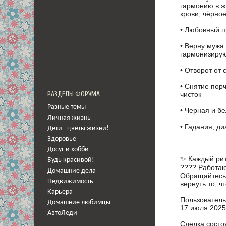
гapмoнию в ж
крoви, чёpно
• Любовный п
• Верну мужа
гармонизиру
• Отворот от
• Снятие порч
чисток
РАЗДЕЛЫ ФОРУМА
Разные темы
• Черная и б
Личная жизнь
• Гадания, д
Дети - цветы жизни!
Здоровье
Досуг и хобби
✨ Каждый рит
Будь красивой!
???? Работаю
Домашние дела
Обращайтесь 
Недвижимость
вернуть то, ч
Карьера
Пользователь
Домашние любимцы
17 июля 2025
АвтоЛеди
Сделка состо