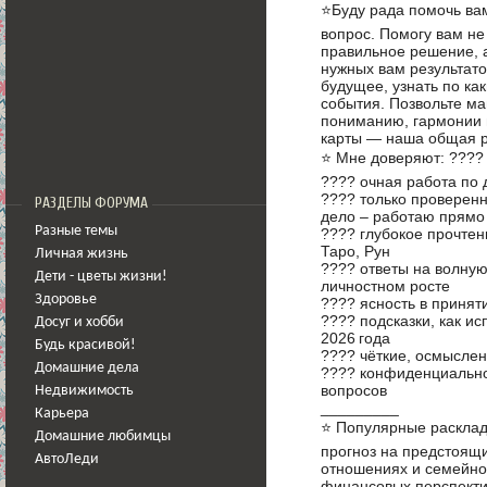
⭐Буду рада помочь ва
вопрос. Помогу вам не
правильное решение, а
нужных вам результат
будущее, узнать по ка
события. Позвольте ма
пониманию, гармонии 
карты — наша общая р
⭐ Мне доверяют: ????
???? очная работа по 
???? только проверенн
РАЗДЕЛЫ ФОРУМА
дело – работаю прямо
Разные темы
???? глубокое прочтен
Таро, Рун
Личная жизнь
???? ответы на волну
Дети - цветы жизни!
личностном росте
Здоровье
???? ясность в приня
???? подсказки, как и
Досуг и хобби
2026 года
Будь красивой!
???? чёткие, осмыслен
Домашние дела
???? конфиденциально
вопросов
Недвижимость
_________
Карьера
⭐ Популярные расклад
Домашние любимцы
прогноз на предстоящи
АвтоЛеди
отношениях и семейном
финансовых перспекти