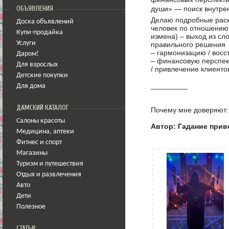
души» — поиск внутрен
ОБЪЯВЛЕНИЯ
Делаю подробные раскл
Доска объявлений
человек по отношению
Купи-продайка
измена) – выход из сл
Услуги
правильного решения
– гармонизацию / вос
Даром!
– финансовую перспект
Для взрослых
/ привлечение клиенто
Детские покупки
_________
Для дома
ДАМСКИЙ КАТАЛОГ
Почему мне доверяют:
Салоны красоты
Автор: Гадание прив
Медицина
,
аптеки
Фитнес и спорт
Магазины
Туризм и путешествия
Отдых и развлечения
Авто
Дети
Полезное
СТАТЬИ