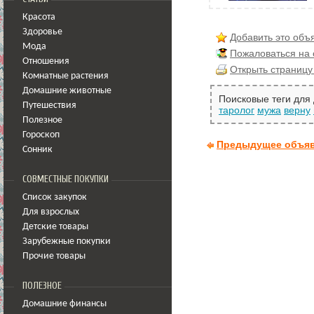
Красота
Здоровье
Добавить это объ
Мода
Пожаловаться на
Отношения
Открыть страницу
Комнатные растения
Домашние животные
Поисковые теги для
Путешествия
таролог
мужа
верну
Полезное
Гороскоп
Предыдущее объя
Сонник
СОВМЕСТНЫЕ ПОКУПКИ
Список закупок
Для взрослых
Детские товары
Зарубежные покупки
Прочие товары
ПОЛЕЗНОЕ
Домашние финансы