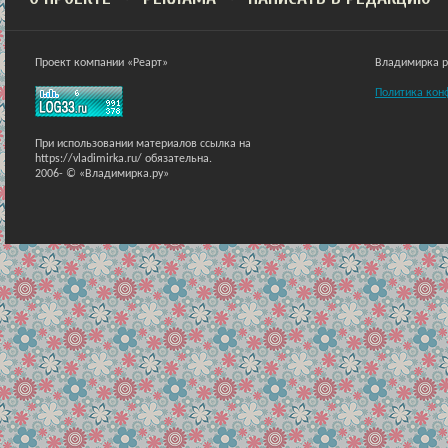
Проект компании «Реарт»
Владимирка ра
Политика кон
При использовании материалов ссылка на
https://vladimirka.ru/ обязательна.
2006-
© «Владимирка.ру»