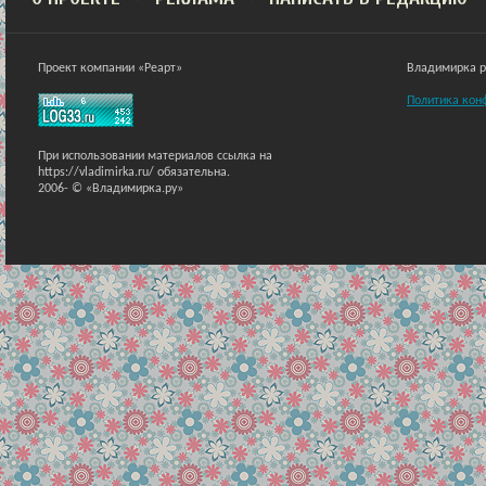
Проект компании «Реарт»
Владимирка ра
Политика кон
При использовании материалов ссылка на
https://vladimirka.ru/ обязательна.
2006-
© «Владимирка.ру»