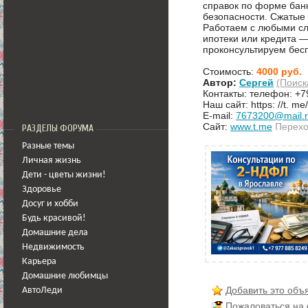
справок по форме бан
безопасности. Сжатые
Работаем с любыми с
ипотеки или кредита —
проконсультируем бес
Стоимость:
4000 руб.
Автор:
Сергей
(Поиск
Контакты: телефон: +
Наш сайт: https: //t. m
E-mail:
7673200@mail.
Сайт:
www.t.me
Перехо
РАЗДЕЛЫ ФОРУМА
Разные темы
Личная жизнь
Дети - цветы жизни!
Здоровье
Досуг и хобби
Будь красивой!
Домашние дела
Недвижимость
Карьера
Домашние любимцы
Добавить это объ
АвтоЛеди
Пожаловаться на