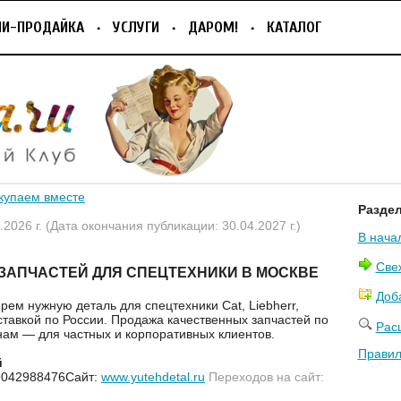
ПИ-ПРОДАЙКА
УСЛУГИ
ДАРОМ!
КАТАЛОГ
купаем вместе
Разде
.2026 г. (Дата окончания публикации: 30.04.2027 г.)
В нача
Све
ЗАПЧАСТЕЙ ДЛЯ СПЕЦТЕХНИКИ В МОСКВЕ
Доб
рем нужную деталь для спецтехники Cat, Liebherr,
ставкой по России. Продажа качественных запчастей по
Рас
ам — для частных и корпоративных клиентов.
Правил
й
9042988476Сайт:
www.yutehdetal.ru
Переходов на сайт: