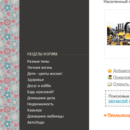
Населенный 
РАЗДЕЛЫ ФОРУМА
Разные темы
Личная жизнь
Добавить
Дети - цветы жизни!
Пожалов
Здоровье
Открыть 
Досуг и хобби
Будь красивой!
Поисковые 
Домашние дела
запчастей
Недвижимость
Карьера
Предыдущ
Домашние любимцы
АвтоЛеди