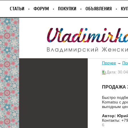
СТАТЬИ
ФОРУМ
ПОКУПКИ
ОБЪЯВЛЕНИЯ
КУ
Прочее
→
По
Дата: 30.04
ПРОДАЖА 
Быстро подбе
Komatsu с до
выгодным цен
Автор: Юри
Контакты: +7
6