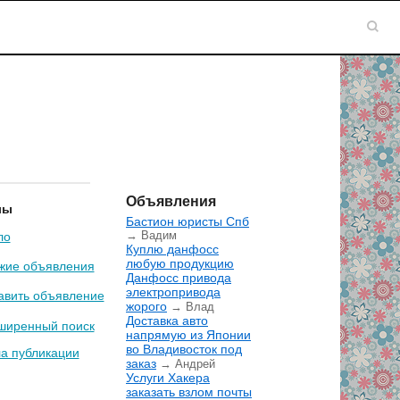
Объявления
лы
Бастион юристы Спб
→ Вадим
ло
Куплю данфосс
любую продукцию
жие объявления
Данфосс привода
электропривода
авить объявление
жорого
→ Влад
Доставка авто
ширенный поиск
напрямую из Японии
во Владивосток под
а публикации
заказ
→ Андрей
Услуги Хакера
заказать взлом почты