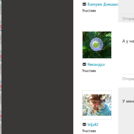
Валерия Домашняя
Участник
Отпра
А у н
Никандра
Участник
Отпра
У мен
lelja82
Участник