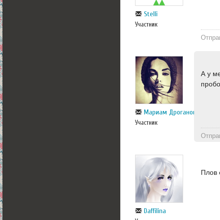
Stelli
Участник
Отпра
А у м
пробо
Мариам Дроганова
Участник
Отпра
Плов 
Daffilina