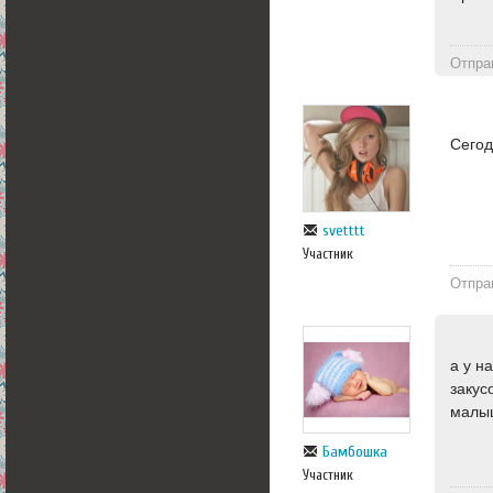
Отпра
Сегод
svetttt
Участник
Отпра
а у н
закус
малыш
Бамбошка
Участник