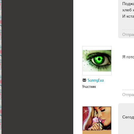
Поджа
хлеб 
И кст
Отпра
Я гот
SunnyEva
Участник
Отпра
Сегод