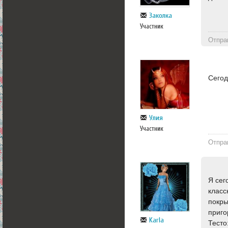
Заколка
Участник
Отпра
Сегод
Улия
Участник
Отпра
Я сег
класс
покры
приго
Karla
Тесто