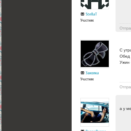
StellaT
Участник
Отпра
С утр
Обед 
Ужин 
Заколка
Участник
Отпра
а у м