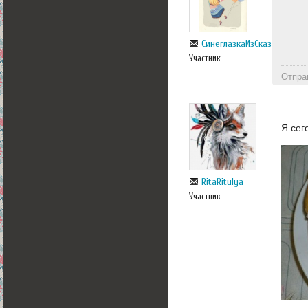
СинеглазкаИзСказки
Участник
Отпра
Я сег
RitaRitulya
Участник