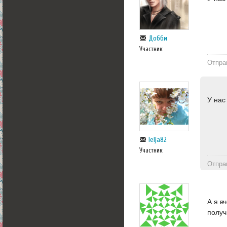
Добби
Участник
Отпра
У нас
lelja82
Участник
Отпра
А я в
получ