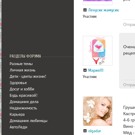
Ленусик мамусик
Участник
Отпра
Очень
рецеп
РАЗДЕЛЫ ФОРУМА
Разные темы
Мария111
Личная жизнь
Участник
Дети - цветы жизни!
Здоровье
Отпра
Досуг и хобби
Будь красивой!
Домашние дела
Груши
Недвижимость
Кастр
Карьера
4-6 г
Домашние любимцы
Вино 
АвтоЛеди
olgadar
Мёд -