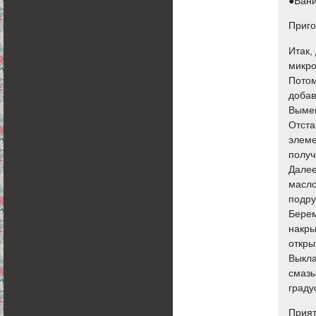
●Вани
Приго
Итак,
микро
Потом
добав
Вымеш
Отста
элеме
получ
Далее
масло
подру
Берем
накры
откры
Выкла
смазы
граду
Прият