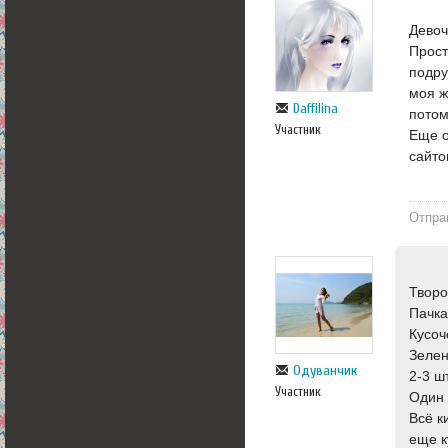
Девоч
Прост
подру
моя ж
Daffilina
потом
Участник
Еще о
сайто
Отпра
Творо
Пачка
Кусоч
Зелен
Одуванчик
2-3 ш
Участник
Один 
Всё к
еще к