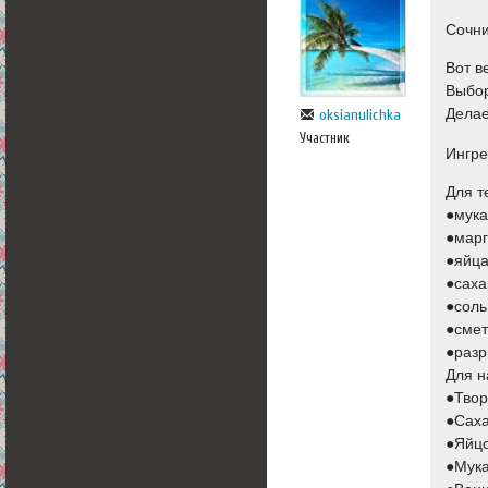
Сочн
Вот в
Выбор
Делае
oksianulichka
Участник
Ингре
Для т
●мука
●марг
●яйца
●саха
●соль
●смет
●разр
Для н
●Твор
●Саха
●Яйц
●Мука