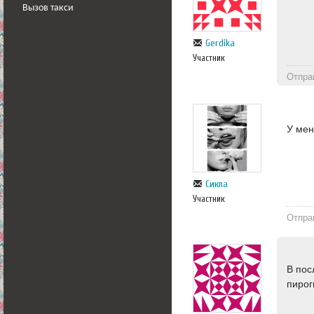
Вызов такси
Gerdika
Участник
Отпра
У мен
Сикла
Участник
Отпра
В пос
пирог