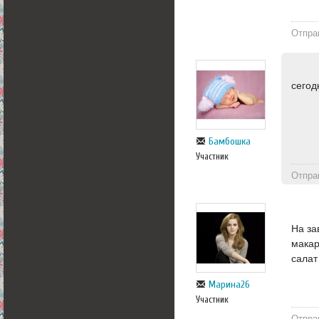
Отпра
сегод
Бамбошка
Участник
Отпра
На за
макар
салат
Марина26
Участник
Отпра