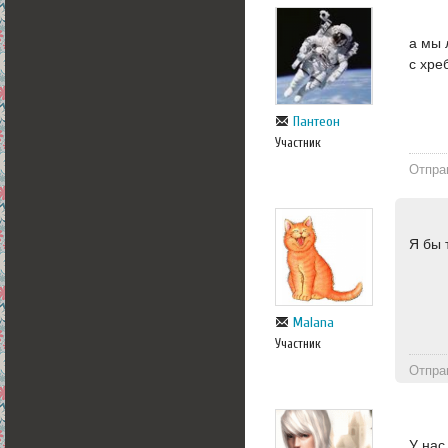
а мы 
с хре
Пантеон
Участник
Отпра
Я бы 
Malana
Участник
Отпра
У нас