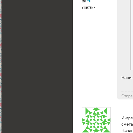
Yti
Участник
Напиш
Отпра
Ингре
смета
Начин