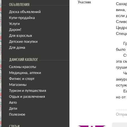
Участник
Сахар
ОБЪЯВЛЕНИЯ
вина,
Доска объявлений
если 
Купи-продайка
Сливо
Услуги
Цедр
Даром!
Специ
Для взрослых
Детские покупки
ᅠᅠГру
Для дома
было 
ᅠᅠСта
ДАМСКИЙ КАТАЛОГ
эта с
груши
Салоны красоты
ᅠᅠЧер
Медицина
,
аптеки
аккур
Фитнес и спорт
остуж
Магазины
ᅠᅠЕсл
Туризм и путешествия
но от
Отдых и развлечения
Авто
Дети
Отпра
Полезное
СТАТЬИ