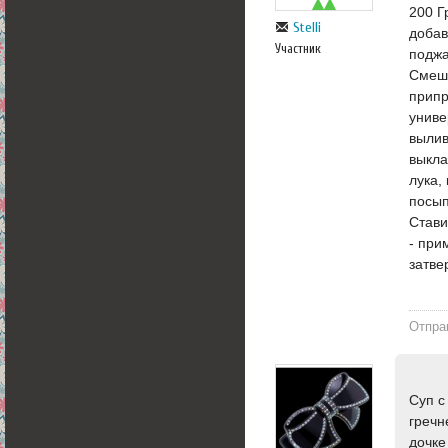
200 Г
Stelli
добав
Участник
поджа
Смеши
припр
униве
вылив
выкла
лука,
посып
Стави
- при
затве
Отпра
Суп с
гречн
дочке