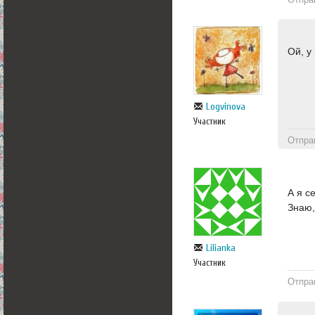
Ой, у
Logvinova
Участник
Отпра
А я с
Знаю,
Lilianka
Участник
Отпра