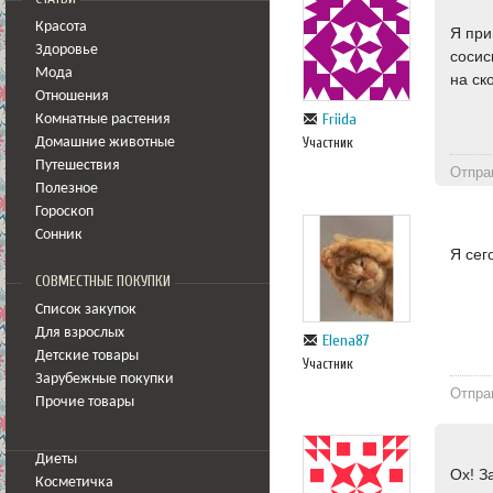
Красота
Я при
Здоровье
сосис
Мода
на ск
Отношения
Friida
Комнатные растения
Участник
Домашние животные
Путешествия
Отпра
Полезное
Гороскоп
Сонник
Я сег
СОВМЕСТНЫЕ ПОКУПКИ
Список закупок
Для взрослых
Elena87
Детские товары
Участник
Зарубежные покупки
Отпра
Прочие товары
Диеты
Ох! З
Косметичка