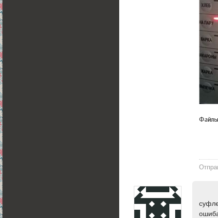
Файл
Отпра
суфле
ошиба