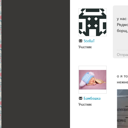
у нас
Редмо
борщ,
StellaT
Участник
Отпра
о я т
нежне
Бамбошка
Участник