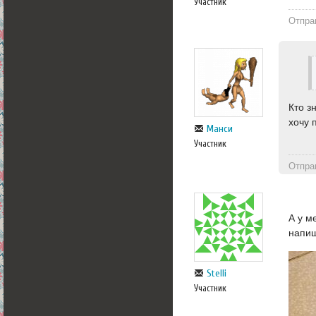
Участник
Отпра
Кто з
хочу 
Манси
Участник
Отпра
А у м
напиш
Stelli
Участник