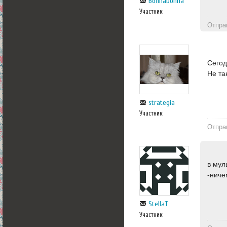
BonnaDonna
Участник
Отпра
Сегод
Не та
strategia
Участник
Отпра
в мул
-ниче
StellaT
Участник