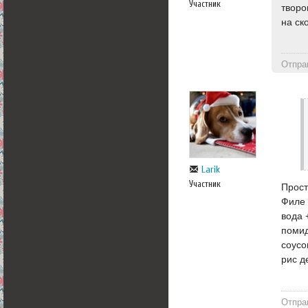
Участник
творо
на ск
Отпра
Larik
Участник
Прост
Филе 
вода 
помид
соусо
рис д
Отпра