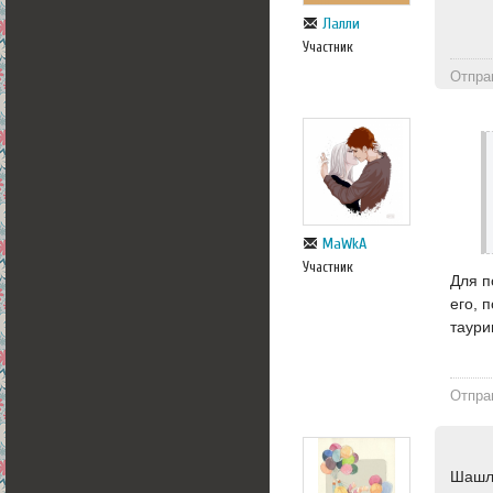
Лалли
Участник
Отпра
MaWkA
Участник
Для п
его, 
таури
Отпра
Шашлы