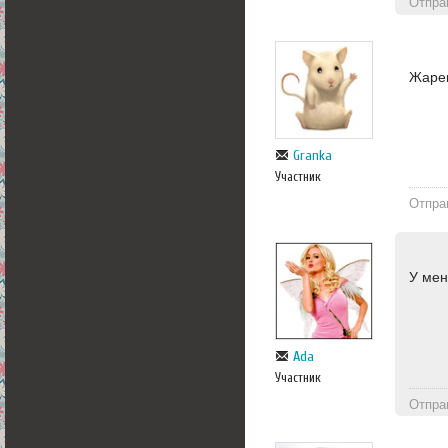
Отпра
Жарен
Granka
Участник
Отпра
У мен
Ada
Участник
Отпра