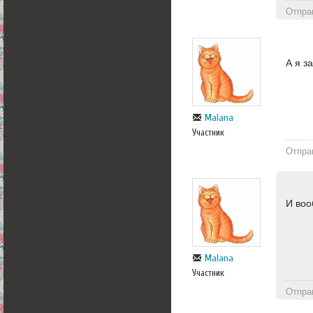
Отпра
А я з
Malana
Участник
Отпра
И воо
Malana
Участник
Отпра