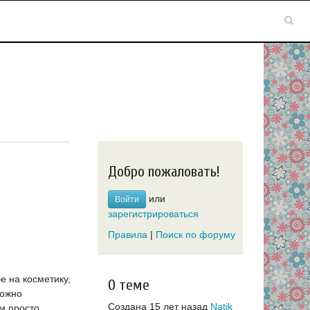
Добро пожаловать!
или
Войти
зарегистрироваться
Правила
|
Поиск по форуму
е на косметику,
О теме
можно
Создана 15 лет назад
Natik
ем просто.