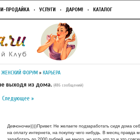
ПИ-ПРОДАЙКА
УСЛУГИ
ДАРОМ!
КАТАЛОГ
 ЖЕНСКИЙ ФОРУМ
»
КАРЬЕРА
не выходя из дома.
(486 сообщений)
Следующее »
Девчоночки))))Привет. Не желаете подзаработать сидя дома себ
на оплату интернета, на покупку чего нибудь. В месяц правда 
заработать до 2000 рублей, не много, но хоть что то и это совс