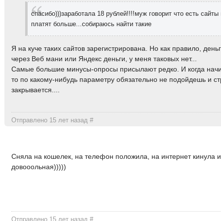
спасибо)))заработала 18 рублей!!!!муж говорит что есть сайты
платят больше...собираюсь найти такие
Я на куче таких сайтов зарегистрирована. Но как правило, день
через Веб мани или Яндекс деньги, у меня таковых нет...
Самые большие минусы-опросы присылают редко. И когда нач
то по какому-нибудь параметру обязательно не подойдешь и с
закрывается....
Отправлено 15 лет назад
#
Сняла на кошелек, на телефон положила, на интернет кинула и
довооольная)))))
Отправлено 15 лет назад
#