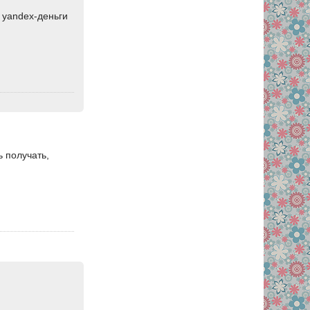
 yandex-деньги
 получать,