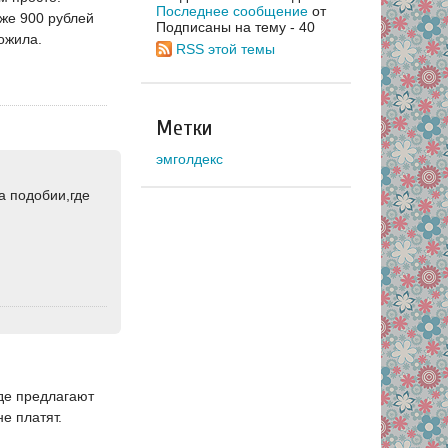
Последнее сообщение
от
уже 900 рублей
Подписаны на тему - 40
ожила.
RSS этой темы
Метки
эмголдекс
на подобии,где
Где предлагают
е платят.