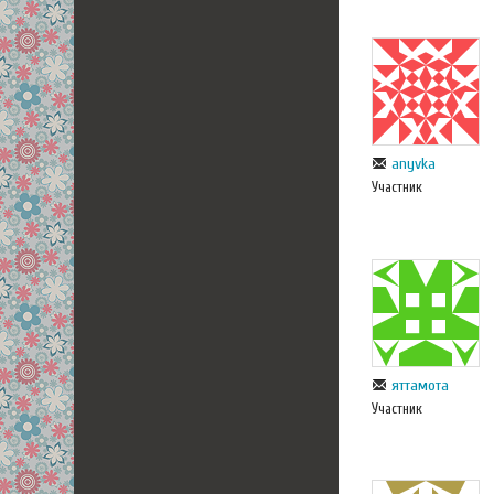
anyvka
Участник
яттамота
Участник