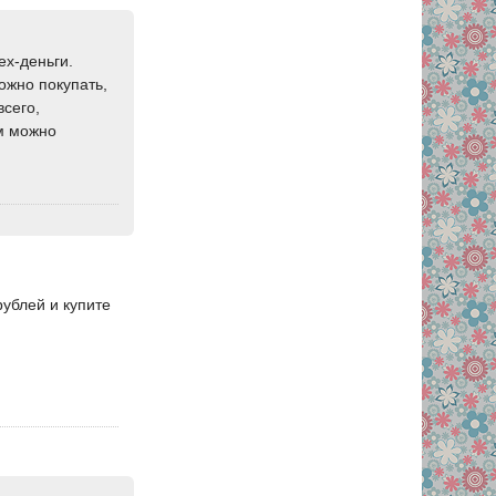
ex-деньги.
ожно покупать,
всего,
ам можно
рублей и купите