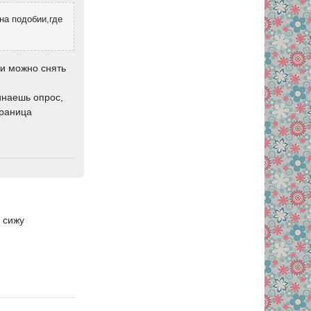
 на подобии,где
ги можно снять
инаешь опрос,
траница
 сижу