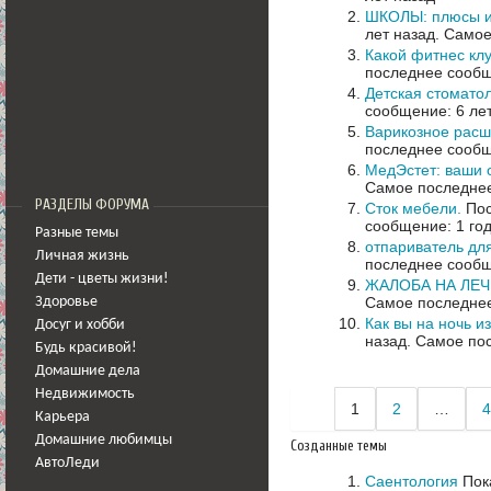
ШКОЛЫ: плюсы и
лет назад.
Самое
Какой фитнес кл
последнее сообщ
Детская стомато
сообщение: 6 ле
Варикозное расш
последнее сообщ
МедЭстет: ваши 
Самое последнее
РАЗДЕЛЫ ФОРУМА
Сток мебели.
Пос
сообщение: 1 год
Разные темы
отпариватель дл
Личная жизнь
последнее сообщ
Дети - цветы жизни!
ЖАЛОБА НА ЛЕЧ
Самое последнее
Здоровье
Как вы на ночь и
Досуг и хобби
назад.
Самое пос
Будь красивой!
Домашние дела
Недвижимость
1
2
…
4
Карьера
Домашние любимцы
Созданные темы
АвтоЛеди
Саентология
Пок